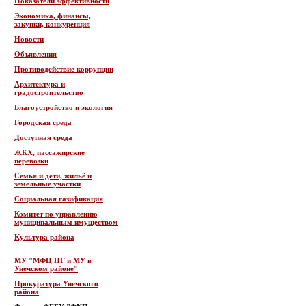
Показатели эффективности
Экономика, финансы,
закупки, конкуренция
Новости
Объявления
Противодействие коррупции
Архитектура и
градостроительство
Благоустройство и экология
Городская среда
Доступная среда
ЖКХ, пассажирские
перевозки
Семья и дети, жильё и
земельные участки
Социальная газификация
Комитет по управлению
муниципальным имуществом
Культура района
МУ "МФЦ ПГ и МУ в
Унечском районе"
Прокуратура Унечского
района