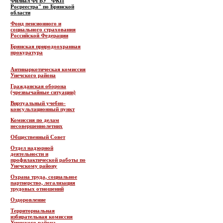
Филиал ФГБУ "ФКП
Росреестра" по Брянской
области
Фонд пенсионного и
социального страхования
Российской Федерации
Брянская природоохранная
прокуратура
Антинаркотическая комиссия
Унечского района
Гражданская оборона
(чрезвычайные ситуации)
Виртуальный учебно-
консультационный пункт
Комиссия по делам
несовершеннолетних
Общественный Совет
Отдел надзорной
деятельности и
профилактической работы по
Унечскому району
Охрана труда, социальное
партнерство, легализация
трудовых отношений
Оздоровление
Территориальная
избирательная комиссия
Унечского района