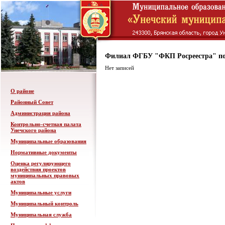
Филиал ФГБУ "ФКП Росреестра" по
Нет записей
О районе
Районный Совет
Администрация района
Контрольно-счетная палата
Унечского района
Муниципальные образования
Нормативные документы
Оценка регулирующего
воздействия проектов
муниципальных правовых
актов
Муниципальные услуги
Муниципальный контроль
Муниципальная служба