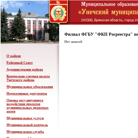
Филиал ФГБУ "ФКП Росреестра" по
Нет записей
О районе
Районный Совет
Администрация района
Контрольно-счетная палата
Унечского района
Муниципальные образования
Нормативные документы
Оценка регулирующего
воздействия проектов
муниципальных правовых
актов
Муниципальные услуги
Муниципальный контроль
Муниципальная служба