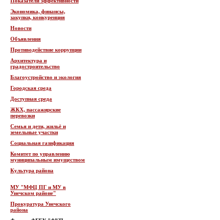
Показатели эффективности
Экономика, финансы,
закупки, конкуренция
Новости
Объявления
Противодействие коррупции
Архитектура и
градостроительство
Благоустройство и экология
Городская среда
Доступная среда
ЖКХ, пассажирские
перевозки
Семья и дети, жильё и
земельные участки
Социальная газификация
Комитет по управлению
муниципальным имуществом
Культура района
МУ "МФЦ ПГ и МУ в
Унечском районе"
Прокуратура Унечского
района