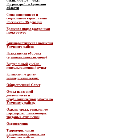
Филиал ФГБУ "ФКП
Росреестра" по Брянской
области
Фонд пенсионного и
социального страхования
Российской Федерации
Брянская природоохранная
прокуратура
Антинаркотическая комиссия
Унечского района
Гражданская оборона
(чрезвычайные ситуации)
Виртуальный учебно-
консультационный пункт
Комиссия по делам
несовершеннолетних
Общественный Совет
Отдел надзорной
деятельности и
профилактической работы по
Унечскому району
Охрана труда, социальное
партнерство, легализация
трудовых отношений
Оздоровление
Территориальная
избирательная комиссия
Унечского района