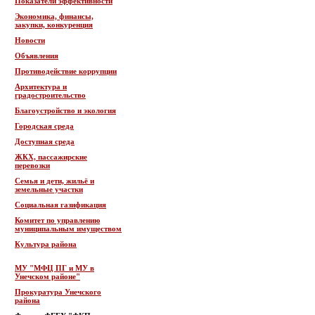
Показатели эффективности
Экономика, финансы,
закупки, конкуренция
Новости
Объявления
Противодействие коррупции
Архитектура и
градостроительство
Благоустройство и экология
Городская среда
Доступная среда
ЖКХ, пассажирские
перевозки
Семья и дети, жильё и
земельные участки
Социальная газификация
Комитет по управлению
муниципальным имуществом
Культура района
МУ "МФЦ ПГ и МУ в
Унечском районе"
Прокуратура Унечского
района