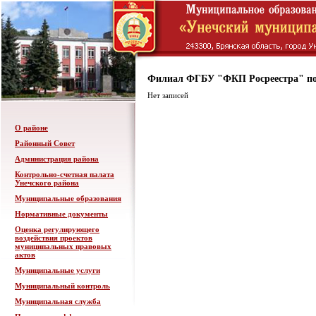
Филиал ФГБУ "ФКП Росреестра" по
Нет записей
О районе
Районный Совет
Администрация района
Контрольно-счетная палата
Унечского района
Муниципальные образования
Нормативные документы
Оценка регулирующего
воздействия проектов
муниципальных правовых
актов
Муниципальные услуги
Муниципальный контроль
Муниципальная служба