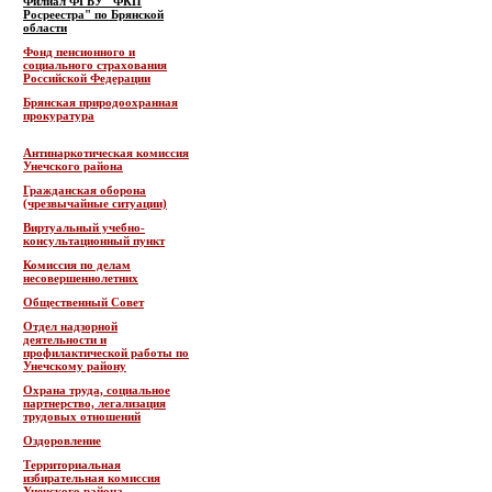
Филиал ФГБУ "ФКП
Росреестра" по Брянской
области
Фонд пенсионного и
социального страхования
Российской Федерации
Брянская природоохранная
прокуратура
Антинаркотическая комиссия
Унечского района
Гражданская оборона
(чрезвычайные ситуации)
Виртуальный учебно-
консультационный пункт
Комиссия по делам
несовершеннолетних
Общественный Совет
Отдел надзорной
деятельности и
профилактической работы по
Унечскому району
Охрана труда, социальное
партнерство, легализация
трудовых отношений
Оздоровление
Территориальная
избирательная комиссия
Унечского района