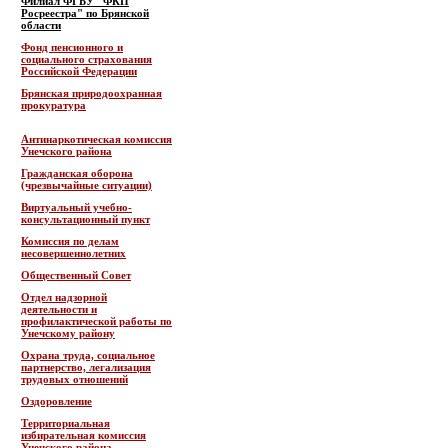
Филиал ФГБУ "ФКП
Росреестра" по Брянской
области
Фонд пенсионного и
социального страхования
Российской Федерации
Брянская природоохранная
прокуратура
Антинаркотическая комиссия
Унечского района
Гражданская оборона
(чрезвычайные ситуации)
Виртуальный учебно-
консультационный пункт
Комиссия по делам
несовершеннолетних
Общественный Совет
Отдел надзорной
деятельности и
профилактической работы по
Унечскому району
Охрана труда, социальное
партнерство, легализация
трудовых отношений
Оздоровление
Территориальная
избирательная комиссия
Унечского района