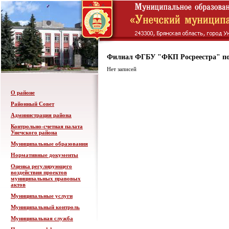
Филиал ФГБУ "ФКП Росреестра" по
Нет записей
О районе
Районный Совет
Администрация района
Контрольно-счетная палата
Унечского района
Муниципальные образования
Нормативные документы
Оценка регулирующего
воздействия проектов
муниципальных правовых
актов
Муниципальные услуги
Муниципальный контроль
Муниципальная служба