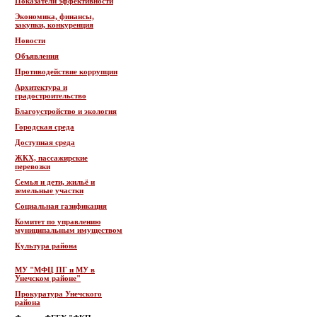
Показатели эффективности
Экономика, финансы,
закупки, конкуренция
Новости
Объявления
Противодействие коррупции
Архитектура и
градостроительство
Благоустройство и экология
Городская среда
Доступная среда
ЖКХ, пассажирские
перевозки
Семья и дети, жильё и
земельные участки
Социальная газификация
Комитет по управлению
муниципальным имуществом
Культура района
МУ "МФЦ ПГ и МУ в
Унечском районе"
Прокуратура Унечского
района