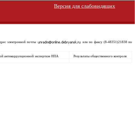
Версия для слабовидящих
адрес электронной почты
или по факсу (8-48351)21838 по
имой антикоррупционной экспертизе НПА
Результаты общественного контроля