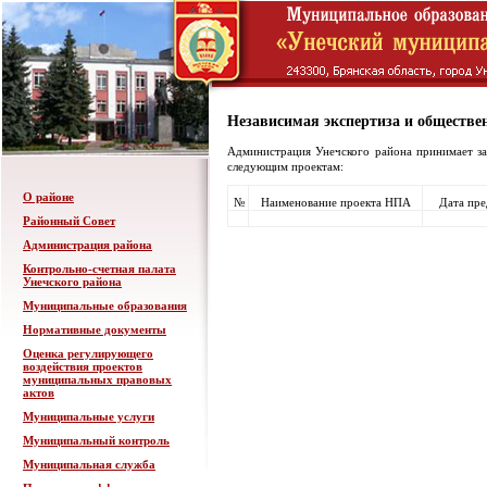
Независимая экспертиза и обществе
Администрация Унечского района принимает за
следующим проектам:
О районе
№
Наименование проекта НПА
Дата пр
Районный Совет
Администрация района
Контрольно-счетная палата
Унечского района
Муниципальные образования
Нормативные документы
Оценка регулирующего
воздействия проектов
муниципальных правовых
актов
Муниципальные услуги
Муниципальный контроль
Муниципальная служба