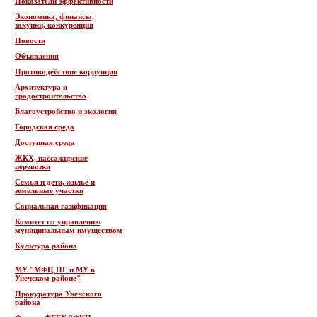
Показатели эффективности
Экономика, финансы,
закупки, конкуренция
Новости
Объявления
Противодействие коррупции
Архитектура и
градостроительство
Благоустройство и экология
Городская среда
Доступная среда
ЖКХ, пассажирские
перевозки
Семья и дети, жильё и
земельные участки
Социальная газификация
Комитет по управлению
муниципальным имуществом
Культура района
МУ "МФЦ ПГ и МУ в
Унечском районе"
Прокуратура Унечского
района