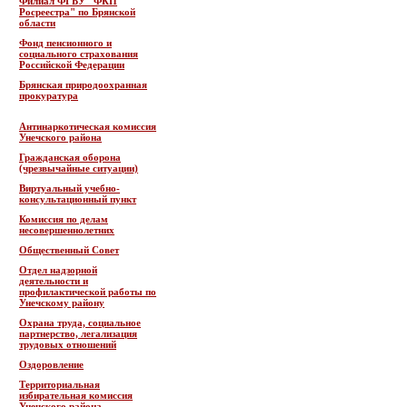
Филиал ФГБУ "ФКП
Росреестра" по Брянской
области
Фонд пенсионного и
социального страхования
Российской Федерации
Брянская природоохранная
прокуратура
Антинаркотическая комиссия
Унечского района
Гражданская оборона
(чрезвычайные ситуации)
Виртуальный учебно-
консультационный пункт
Комиссия по делам
несовершеннолетних
Общественный Совет
Отдел надзорной
деятельности и
профилактической работы по
Унечскому району
Охрана труда, социальное
партнерство, легализация
трудовых отношений
Оздоровление
Территориальная
избирательная комиссия
Унечского района