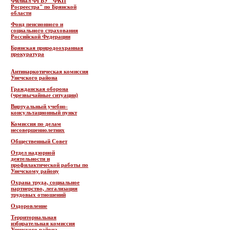
Филиал ФГБУ "ФКП
Росреестра" по Брянской
области
Фонд пенсионного и
социального страхования
Российской Федерации
Брянская природоохранная
прокуратура
Антинаркотическая комиссия
Унечского района
Гражданская оборона
(чрезвычайные ситуации)
Виртуальный учебно-
консультационный пункт
Комиссия по делам
несовершеннолетних
Общественный Совет
Отдел надзорной
деятельности и
профилактической работы по
Унечскому району
Охрана труда, социальное
партнерство, легализация
трудовых отношений
Оздоровление
Территориальная
избирательная комиссия
Унечского района