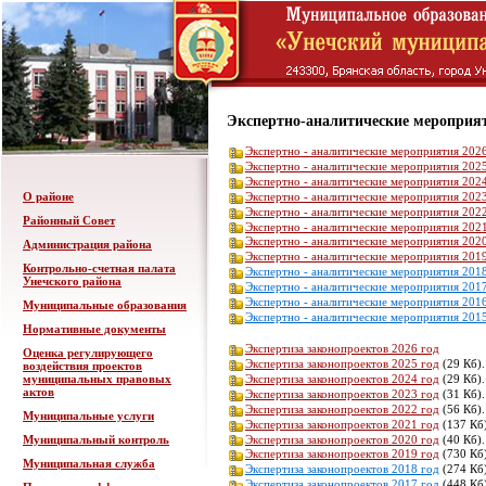
Экспертно-аналитические мероприя
Экспертно - аналитические мероприятия 202
Экспертно - аналитические мероприятия 202
Экспертно - аналитические мероприятия 202
Экспертно - аналитические мероприятия 202
О районе
Экспертно - аналитические мероприятия 202
Районный Совет
Экспертно - аналитические мероприятия 202
Экспертно - аналитические мероприятия 202
Администрация района
Экспертно - аналитические мероприятия 201
Контрольно-счетная палата
Экспертно - аналитические мероприятия 201
Унечского района
Экспертно - аналитические мероприятия 201
Экспертно - аналитические мероприятия 201
Муниципальные образования
Экспертно - аналитические мероприятия 201
Нормативные документы
Экспертиза законопроектов 2026 год
Оценка регулирующего
Экспертиза законопроектов 2025 год
(29 Кб).
воздействия проектов
Экспертиза законопроектов 2024 год
(29 Кб).
муниципальных правовых
актов
Экспертиза законопроектов 2023 год
(31 Кб).
Экспертиза законопроектов 2022 год
(56 Кб).
Муниципальные услуги
Экспертиза законопроектов 2021 год
(137 Кб)
Экспертиза законопроектов 2020 год
(40 Кб).
Муниципальный контроль
Экспертиза законопроектов 2019 год
(730 Кб)
Муниципальная служба
Экспертиза законопроектов 2018 год
(274 Кб)
Экспертиза законопроектов 2017 год
(448 Кб)