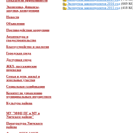
Показатели эффективности
Экспертиза законопроектов 2016 год
(669 Кб)
Экономика, финансы,
Экспертиза законопроектов 2015 год
(418 Кб)
закупки, конкуренция
Новости
Объявления
Противодействие коррупции
Архитектура и
градостроительство
Благоустройство и экология
Городская среда
Доступная среда
ЖКХ, пассажирские
перевозки
Семья и дети, жильё и
земельные участки
Социальная газификация
Комитет по управлению
муниципальным имуществом
Культура района
МУ "МФЦ ПГ и МУ в
Унечском районе"
Прокуратура Унечского
района