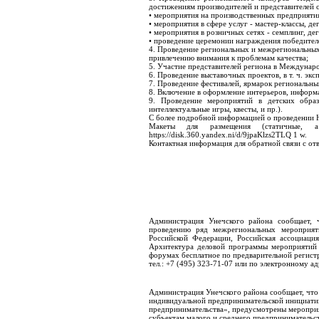
достижениям производителей и представителей 
• мероприятия на производственных предприятия
• мероприятия в сфере услуг - мастер-классы, де
• мероприятия в розничных сетях - семплинг, де
• проведение церемонии награждения победител
4. Проведение региональных и межрегиональных
привлечению внимания к проблемам качества;
5. Участие представителей региона в Междунар
6. Проведение выставочных проектов, в т. ч. экс
7. Проведение фестивалей, ярмарок региональны
8. Включение в оформление интерьеров, информа
9. Проведение мероприятий в детских образ
интеллектуальные игры, квесты, и пр.).
С более подробной информацией о проведении Неде
Макеты для размещения (статичные,
https://disk.360.yandex.ni/d/9jpaKlzs2TLQ 1 w.
Контактная информация для обратной связи с отв
Администрация Унечского района сообщает, 
проведению ряд межрегиональных мероприят
Российской Федерации, Российская ассоциация
Архитектура деловой программы мероприятий ф
форумах бесплатное по предварительной регист
тел.: +7 (495) 323-71-07 или по электронному адр
Администрация Унечского района сообщает, что
индивидуальной предпринимательской инициатив
предпринимательства», предусмотрены меропри
субъектам малого и среднего предпринимательст