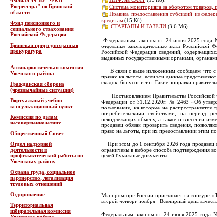
Филиал ФГБУ "ФКП
Росреестра" по Брянской
Система мониторинга за оборотом товаров, 
области
Правила предоставления субсидий из феде
кредитам
(15 Кб).
Фонд пенсионного и
СТАРТАПЫ И ГАЗЕЛИ
(3.6 Мб).
социального страхования
Российской Федерации
Федеральным законом от 24 июня 2025 года 
Брянская природоохранная
отдельные законодательные акты Российской 
прокуратура
Российской Федерации сведений, содержащихс
выданных государственными органами, органами
Антинаркотическая комиссия
В связи с выше изложенным сообщаем, что с 1 
Унечского района
правах на льготы, если эти данные представля
скидок, бонусов и т.п. Такие поправки правител
Гражданская оборона
(чрезвычайные ситуации)
Постановлением Правительства Российской Фед
Виртуальный учебно-
Федерации от 31.12.2020г. № 2463 «Об утвер
консультационный пункт
пользования, на которые не распространяется
потребительскими свойствами, на период ре
Комиссия по делам
неподлежащих обмену, а также о внесении изме
несовершеннолетних
продавец обязан проверить сведения, позволяю
право на льготы, при их предоставлении этим 
Общественный Совет
При этом до 1 сентября 2026 года продавец о
Отдел надзорной
ограничены в выборе способа подтверждения воз
деятельности и
целей бумажные документы.
профилактической работы по
Унечскому району
Охрана труда, социальное
партнерство, легализация
трудовых отношений
Оздоровление
Минпромторг России приглашает на конкурс «Т
второй четверг ноября - Всемирный день качества
Территориальная
избирательная комиссия
Федеральным законом от 24 июня 2025 года №
Унечского района