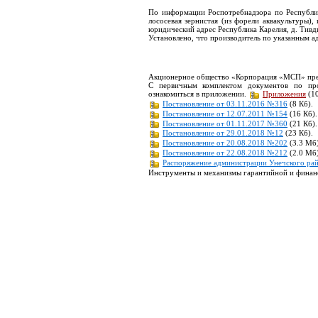
По информации Роспотребнадзора по Республик
лососевая зернистая (из форели аквакультуры)
юридический адрес Республика Карелия, д. Тивдия
Установлено, что производитель по указанным ад
Акционерное общество «Корпорация «МСП» пред
С первичным комплектом документов по про
ознакомиться в приложении.
Приложения
(10
Постановление от 03.11.2016 №316
(8 Кб).
Постановление от 12.07.2011 №154
(16 Кб).
Постановление от 01.11.2017 №360
(21 Кб).
Постановление от 29.01.2018 №12
(23 Кб).
Постановление от 20.08.2018 №202
(3.3 Мб)
Постановление от 22.08.2018 №212
(2.0 Мб)
Распоряжение администрации Унечского рай
Инструменты и механизмы гарантийной и финан