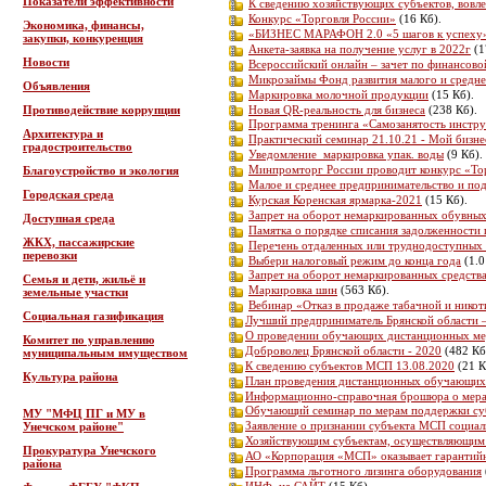
Показатели эффективности
К сведению хозяйствующих субъектов, вовл
Конкурс «Торговля России»
(16 Кб).
Экономика, финансы,
«БИЗНЕС МАРАФОН 2.0 «5 шагов к успеху
закупки, конкуренция
Анкета-заявка на получение услуг в 2022г
(1
Новости
Всероссийский онлайн – зачет по финансово
Микрозаймы Фонд развития малого и средне
Объявления
Маркировка молочной продукции
(15 Кб).
Новая QR-реальность для бизнеса
(238 Кб).
Противодействие коррупции
Программа тренинга «Самозанятость инстр
Архитектура и
Практический семинар 21.10.21 - Мой бизне
градостроительство
Уведомление_маркировка упак. воды
(9 Кб).
Минпромторг России проводит конкурс «То
Благоустройство и экология
Малое и среднее предпринимательство и по
Городская среда
Курская Коренская ярмарка-2021
(15 Кб).
Запрет на оборот немаркированных обувных
Доступная среда
Памятка о порядке списания задолженности
ЖКХ, пассажирские
Перечень отдаленных или труднодоступных 
перевозки
Выбери налоговый режим до конца года
(1.0
Запрет на оборот немаркированных средств
Семья и дети, жильё и
Маркировка шин
(563 Кб).
земельные участки
Вебинар «Отказ в продаже табачной и ник
Социальная газификация
Лучший предприниматель Брянской области 
О проведении обучающих дистанционных мер
Комитет по управлению
Доброволец Брянской области - 2020
(482 Кб
муниципальным имуществом
К сведению субъектов МСП 13.08.2020
(21 К
Культура района
План проведения дистанционных обучающих 
Информационно-справочная брошюра о мер
Обучающий семинар по мерам поддержки с
МУ "МФЦ ПГ и МУ в
Заявление о признании субъекта МСП социа
Унечском районе"
Хозяйствующим субъектам, осуществляющим
Прокуратура Унечского
АО «Корпорация «МСП» оказывает гарантий
района
Программа льготного лизинга оборудования
ИНФ. на САЙТ
(15 Кб).