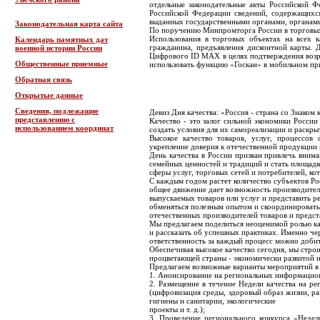
отдельные законодательные акты Российской 
Российской Федерации сведений, содержащихс
выданных государственными органами, органами
Законодательная карта сайта
По поручению Минпромторга России в торговых
Использования в торговых объектах на всех 
Календарь памятных дат
гражданина, предъявления дисконтной карты. 
военной истории России
Цифрового ID MAX в целях подтверждения возра
Общественные приемные
использовать функцию «Госкан» в мобильном пр
Обратная связь
Открытые данные
Сведения, подлежащие
Девиз Дня качества: «Россия - страна со Знаком 
представлению с
Качество - это залог сильной экономики России
использованием координат
создать условия для их самореализации и раскрыт
Высокое качество товаров, услуг, процессов
укрепление доверия к отечественной продукции
День качества в России призван привлечь вним
семейных ценностей и традиций и стать площадк
сферы услуг, торговых сетей и потребителей, 
С каждым годом растет количество субъектов Р
общее движение дает возможность производителя
выпускаемых товаров или услуг и представить ре
обменяться полезным опытом и скоординировать 
отечественных производителей товаров и предст
Мы предлагаем поделиться неоценимой ролью ка
и рассказать об успешных практиках. Именно чер
ответственность за каждый процесс можно добит
Обеспечивая высокое качество сегодня, мы стро
процветающей страны - экономически развитой и
Предлагаем возможные варианты мероприятий в 
1. Анонсирование на региональных информацион
2. Размещение в течение Недели качества на 
(цифровизация среды, здоровый образ жизни, ра
гигиены и санитарии, экологические
проекты и т. д.);
3. Проведение регионального конкурса «Недел