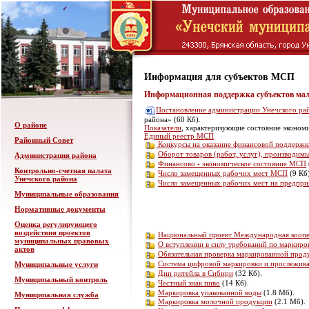
Информация для субъектов МСП
Информационная поддержка субъектов мало
Постановление администрации Унечского ра
района» (60 Кб).
О районе
Показатели
, характеризующие состояние эконом
Единый реестр МСП
Районный Совет
Конкурсы на оказание финансовой поддерж
Оборот товаров (работ, услуг), производи
Администрация района
Финансово - экономическое состояние МСП
Контрольно-счетная палата
Число замещенных рабочих мест МСП
(9 Кб)
Унечского района
Число замещенных рабочих мест на предпри
Муниципальные образования
Нормативные документы
Оценка регулирующего
воздействия проектов
Национальный проект Международная коопе
муниципальных правовых
О вступлении в силу требований по маркиро
актов
Обязательная проверка маркированной прод
Система цифровой маркировки и прослежива
Муниципальные услуги
Дни ритейла в Сибири
(32 Кб).
Муниципальный контроль
Честный знак пиво
(14 Кб).
Маркировка упакованной воды
(1.8 Мб).
Муниципальная служба
Маркировка молочной продукции
(2.1 Мб).