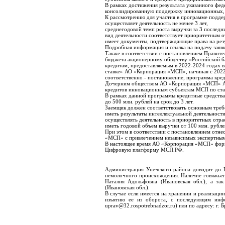
В рамках достижения результата указанного фе
консолидированную поддержку инновационных, в
К рассмотрению для участия в программе подде
осуществляет деятельность не менее 3 лет,
среднегодовой темп роста выручки за 3 последни
вид деятельности соответствует приоритетным о
имеет документы, подтверждающие права на резу
Подробная информация и ссылка на подачу заявки
Также в соответствии с постановлением Правит
бюджета акционерному обществу «Российский б
кредитам, предоставляемым в 2022-2024 годах 
ставке» АО «Корпорация «МСП», начиная с 2022
соответственно - постановление, программа кред
Дочерним обществом АО «Корпорация «МСП» АО 
кредитов инновационным субъектам МСП по ставк
В рамках данной программы кредитные средства
до 500 млн. рублей на срок до 3 лет.
Заемщик должен соответствовать основным треб
иметь результаты интеллектуальной деятельности
осуществлять деятельность в приоритетных отр
иметь годовой объем выручки от 100 млн. рубле
При этом в соответствии с постановлением отн
«МСП» с привлечением независимых экспертным
В настоящее время АО «Корпорация «МСП» форми
Цифровую платформу МСП.РФ.
Администрация Унечского района доводит до 
немолочного происхождения. Наличие говяжьег
Наталия Адольфовна (Ивановская обл.), а т
(Ивановская обл.).
В случае если имеется на хранении и реализаци
изъятию ее из оборота, с последующим инфо
uprav@32.rospotrebnadzor.ru) или по адресу: г. Б