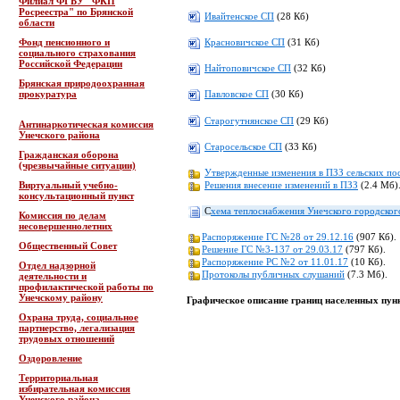
Филиал ФГБУ "ФКП
Росреестра" по Брянской
Ивайтенское СП
(28 Кб)
области
Красновичское СП
(31 Кб)
Фонд пенсионного и
социального страхования
Российской Федерации
Найтоповичское СП
(32 Кб)
Брянская природоохранная
прокуратура
Павловское СП
(30 Кб)
Старогутнянское СП
(29 Кб)
Антинаркотическая комиссия
Унечского района
Старосельское СП
(33 Кб)
Гражданская оборона
(чрезвычайные ситуации)
Утвержденные изменения в ПЗЗ сельских по
Решения внесение изменений в ПЗЗ
(2.4 Мб)
Виртуальный учебно-
консультационный пункт
C
хема теплоснабжения Унечского городског
Комиссия по делам
несовершеннолетних
Распоряжение ГС №28 от 29.12.16
(907 Кб).
Общественный Совет
Решение ГС №3-137 от 29.03.17
(797 Кб).
Распоряжение РС №2 от 11.01.17
(10 Кб).
Отдел надзорной
Протоколы публичных слушаний
(7.3 Мб).
деятельности и
профилактической работы по
Унечскому району
Графическое описание границ населенных пун
Охрана труда, социальное
партнерство, легализация
трудовых отношений
Оздоровление
Территориальная
избирательная комиссия
Унечского района