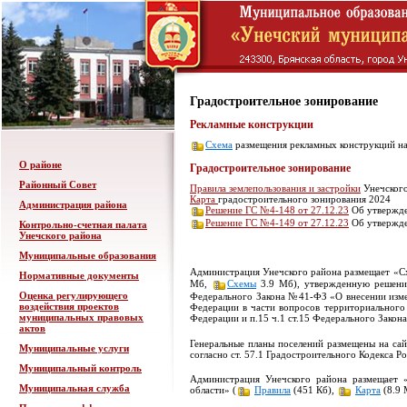
Градостроительное зонирование
Рекламные конструкции
Схема
размещения рекламных конструкций на
О районе
Градостроительное зонирование
Районный Совет
Правила землепользования и застройки
Унечского
Карта
градостроительного зонирования 2024
Администрация района
Решение ГС №4-148 от 27.12.23
Об утвержде
Решение ГС №4-149 от 27.12.23
Об утвержде
Контрольно-счетная палата
Унечского района
Муниципальные образования
Администрация Унечского района размещает «Сх
Нормативные документы
Мб,
Схемы
3.9 Мб), утвержденную решение
Оценка регулирующего
Федерального Закона №41-ФЗ «О внесении изме
воздействия проектов
Федерации в части вопросов территориального 
муниципальных правовых
Федерации и п.15 ч.1 ст.15 Федерального Зако
актов
Генеральные планы поселений размещены на са
Муниципальные услуги
согласно ст. 57.1 Градостроительного Кодекса Р
Муниципальный контроль
Администрация Унечского района размещает «
Муниципальная служба
области» (
Правила
(451 Кб),
Карта
(8.9 