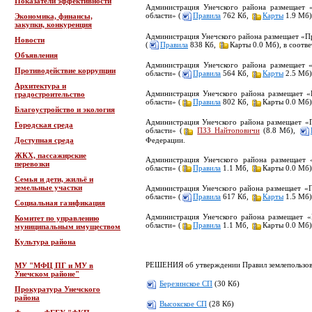
Показатели эффективности
Администрация Унечского района размещает «П
области» (
Правила
762 Кб,
Карты
1.9 Мб)
Экономика, финансы,
закупки, конкуренция
Администрация Унечского района размещает «Пра
Новости
(
Правила
838 Кб,
Карты 0.0 Мб), в соотв
Объявления
Администрация Унечского района размещает «П
Противодействие коррупции
области» (
Правила
564 Кб,
Карты
2.5 Мб)
Архитектура и
Администрация Унечского района размещает «П
градостроительство
области» (
Правила
802 Кб,
Карты 0.0 Мб)
Благоустройство и экология
Администрация Унечского района размещает «П
Городская среда
области» (
ПЗЗ Найтоповичи
(8.8 Мб),
Доступная среда
Федерации.
ЖКХ, пассажирские
Администрация Унечского района размещает «
перевозки
области» (
Правила
1.1 Мб,
Карты 0.0 Мб)
Семья и дети, жильё и
земельные участки
Администрация Унечского района размещает «Пр
области» (
Правила
617 Кб,
Карты
1.5 Мб)
Социальная газификация
Администрация Унечского района размещает «П
Комитет по управлению
области» (
Правила
1.1 Мб,
Карты 0.0 Мб)
муниципальным имуществом
Культура района
РЕШЕНИЯ об утверждении Правил землепользова
МУ "МФЦ ПГ и МУ в
Унечском районе"
Березинское СП
(30 Кб)
Прокуратура Унечского
района
Высокское СП
(28 Кб)