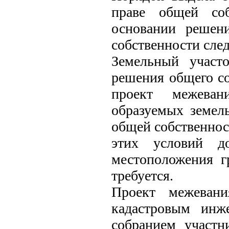
праве общей соб
основании решен
собственности сл
Земельный участ
решения общего с
проект межевани
образуемых земел
общей собственнос
этих условий до
местоположения г
требуется.
Проект межевани
кадастровым инж
собранием участн