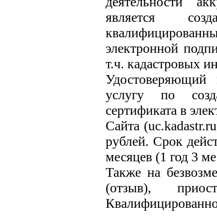
деятельности ак
является соз
квалифицирован
электронной подп
т.ч. кадастровых и
Удостоверяющий 
услугу по созд
сертификата в эле
Сайта (uc.kadastr.
рублей. Срок дейс
месяцев (1 год 3 ме
Также на безвозм
(отзыв), приос
Квалифицирован