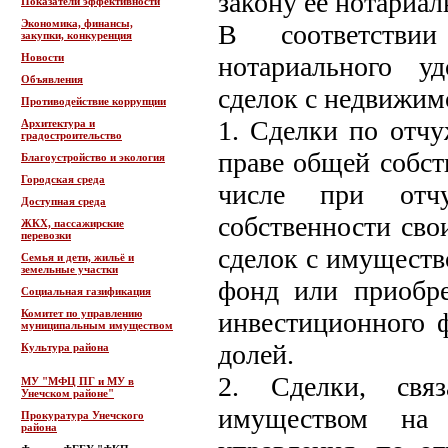
закону ее нотариал
Показатели эффективности
Экономика, финансы,
В соответствии
закупки, конкуренция
Новости
нотариального у
Объявления
сделок с недвижим
Противодействие коррупции
1. Сделки по отчу
Архитектура и
градостроительство
праве общей собст
Благоустройство и экология
Городская среда
числе при отчу
Доступная среда
собственности сво
ЖКХ, пассажирские
перевозки
сделок с имущест
Семья и дети, жильё и
земельные участки
фонд или приобре
Социальная газификация
Комитет по управлению
инвестиционного 
муниципальным имуществом
долей.
Культура района
2. Сделки, свя
МУ "МФЦ ПГ и МУ в
Унечском районе"
имуществом на 
Прокуратура Унечского
района