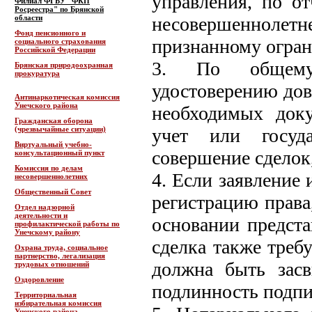
управления, по о
Филиал ФГБУ "ФКП
Росреестра" по Брянской
области
несовершенноле
Фонд пенсионного и
признанному огра
социального страхования
Российской Федерации
3. По общему 
Брянская природоохранная
прокуратура
удостоверению дове
Антинаркотическая комиссия
Унечского района
необходимых доку
Гражданская оборона
(чрезвычайные ситуации)
учет или госуд
Виртуальный учебно-
совершение сделок
консультационный пункт
Комиссия по делам
4. Если заявление
несовершеннолетних
Общественный Совет
регистрацию права
Отдел надзорной
деятельности и
основании предста
профилактической работы по
Унечскому району
сделка также треб
Охрана труда, социальное
партнерство, легализация
должна быть засв
трудовых отношений
Оздоровление
подлинность подпис
Территориальная
избирательная комиссия
Унечского района