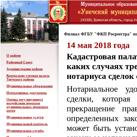
Филиал ФГБУ "ФКП Росреестра" по
14 мая 2018 года
Кадастровая пала
О районе
Районный Совет
каких случаях тре
Администрация района
нотариуса сделок
Контрольно-счетная палата
Унечского района
Муниципальные образования
Нотариальное уд
Нормативные документы
сделки, которая
Оценка регулирующего
воздействия проектов
прекращение пра
муниципальных правовых
актов
определенных зак
Муниципальные услуги
Муниципальный контроль
может быть устан
Муниципальная служба