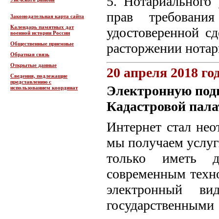
5. Нотариального
прав требовани
Законодательная карта сайта
Календарь памятных дат
удостоверенной сд
военной истории России
Общественные приемные
расторжении нотар
Обратная связь
Открытые данные
20 апреля 2018 го
Сведения, подлежащие
представлению с
Электронную под
использованием координат
Кадастровой пала
Интернет стал не
мы получаем услуги
только иметь д
современным техно
электронный ви
государственным