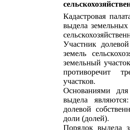
сельскохозяйстве
Кадастровая палат
выдела земельных 
сельскохозяйственн
Участник долевой
земель сельскохо
земельный участок
противоречит т
участков.
Основаниями для
выдела являются
долевой собствен
доли (долей).
Порядок выдела з