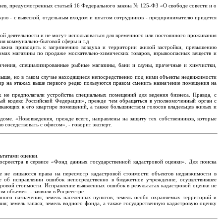
аев, предусмотренных статьей 16 Федерального закона № 125-ФЗ «О свободе совести и о
кую - с вывеской, отдельным входом и штатом сотрудников - предпринимателю придется
й деятельности и не могут использоваться для временного или постоянного проживания
тия коммунально-бытовой сферы и т.д
лжна приводить к загрязнению воздуха и территории жилой застройки, превышению
омах магазины по продаже москательно-химических товаров, взрывоопасных веществ и
ачения, специализированные рыбные магазины, бани и сауны, прачечные и химчистки,
выше, но в таком случае находящиеся непосредственно под ними объекты недвижимости
р на этажах выше первого редко пользуются правом сменить назначение помещения на
 не предполагали устройства специальных помещений для ведения бизнеса. Правда, с
ый кодекс Российской Федерации», прежде чем обращаться в уполномоченный орган с
ыкающих к его квартире помещений, а также большинством голосов владельцев жилых и
доме. «Нововведения, прежде всего, направлены на защиту тех собственников, которые
соседствовать с офисом», - говорит эксперт.
ьтатами оценки.
осреестра в сервисе «Фонд данных государственной кадастровой оценки». Для поиска
е не лишаются права на пересмотр кадастровой стоимости объектов недвижимости в
ие об исправлении ошибок непосредственно в бюджетное учреждение, осуществившее
ровой стоимости. Исправление выявленных ошибок в результатах кадастровой оценки не
 объеме», - заявили в Росреестре.
нного назначения; земель населенных пунктов; земель особо охраняемых территорий и
ия; земель запаса; земель водного фонда, а также государственную кадастровую оценку