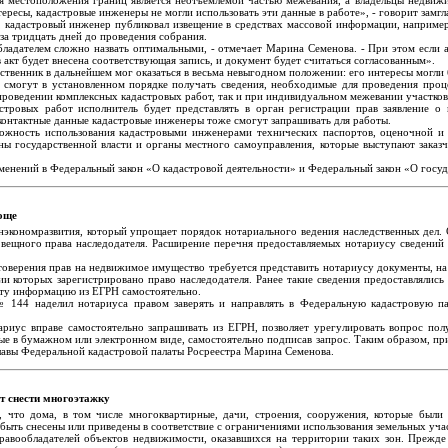
я местоположения границ является неотъемлемой частью межевания, а владельцы недвижи
тересы, кадастровые инженеры не могли использовать эти данные в работе», - говорит зам
сь, кадастровый инженер публиковал извещение в средствах массовой информации, например
за тридцать дней до проведения собрания.
ладателем сложно назвать оптимальными, - отмечает Марина Семенова. - При этом если а
 акт будет внесена соответствующая запись, и документ будет считаться согласованным».
твенник в дальнейшем мог оказаться в весьма невыгодном положении: его интересы могли 
 смогут в установленном порядке получать сведения, необходимые для проведения проц
проведении комплексных кадастровых работ, так и при индивидуальном межевании участков
стровых работ исполнитель будет представлять в орган регистрации прав заявление о
контактные данные кадастровые инженеры тоже смогут запрашивать для работы.
можность использования кадастровыми инженерами технических паспортов, оценочной и
аны государственной власти и органы местного самоуправления, которые выступают зака
енений в Федеральный закон «О кадастровой деятельности» и Федеральный закон «О госуд
роще
нэкономразвития, который упрощает порядок нотариального ведения наследственных дел.
вещного права наследодателя. Расширение перечня предоставляемых нотариусу сведений 
товерения прав на недвижимое имущество требуется представить нотариусу документы, на
и которых зарегистрировано право наследодателя. Ранее такие сведения предоставлялись 
эту информацию из ЕГРН самостоятельно.
 144 наделил нотариуса правом заверять и направлять в Федеральную кадастровую па
ариус вправе самостоятельно запрашивать из ЕГРН, позволяет урегулировать вопрос пол
ые в бумажном или электронном виде, самостоятельно подписав запрос. Таким образом, п
главы Федеральной кадастровой палаты Росреестра Марина Семенова.
т снести многоэтажку
и, что дома, в том числе многоквартирные, дачи, строения, сооружения, которые был
 быть снесены или приведены в соответствие с ограничениями использования земельных учас
равообладателей объектов недвижимости, оказавшихся на территории таких зон. Прежде