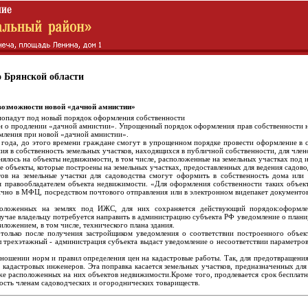
 Брянской области
возможности новой «дачной амнистии»
е попадут под новый порядок оформления собственности
н о продлении «дачной амнистии». Упрощенный порядок оформления прав собственности н
мления при новой «дачной амнистии».
 года, до этого времени граждане смогут в упрощенном порядке провести оформление в с
ния в собственность земельных участков, находящихся в публичной собственности, для чле
нялось на объекты недвижимости, в том числе, расположенные на земельных участках под
 те объекты, которые построены на земельных участках, предоставленных для ведения садов
ов на земельные участки для садоводства смогут оформить в собственность дома или
ая правообладателем объекта недвижимости. «Для оформления собственности таких объек
лично в МФЦ, посредством почтового отправления или в электронном видепакет документов
положенных на землях под ИЖС, для них сохраняется действующий порядок:оформле
учае владельцу потребуется направить в администрацию субъекта РФ уведомление о планир
иложением, в том числе, технического плана здания.
олько после получения застройщиком уведомления о соответствии построенного объекта
л трехэтажный - администрация субъекта выдаст уведомление о несоответствии параметров
тношении норм и правил определения цен на кадастровые работы. Так, для предотвращени
и кадастровых инженеров. Эта поправка касается земельных участков, предназначенных для
же расположенных на них объектов недвижимости.Кроме того, продлевается срок бесплатн
ность членам садоводческих и огороднических товариществ.