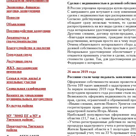
Показатели эффективности
Сделки с недвижимостью в долевой собствен
Экономика, финансы,
В России упрощена процедура купли-продаж
закупки, конкуренция
С завтрашнего дня вступают в силу изменен
сделок с недвижимостью при распоряжении им
Новости
Согласно действующему законодательству, ес
обладают сразу несколько человек, то сд
Объявления
распространялось на все виды сделок с недв
года нотариальное удостоверение не требует
Противодействие коррупции
Другими словами, договор купли-продажи, 
«Благодаря нововведению, граждане получают
Архитектура и
родственники, которым просто ни к чему подт
градостроительство
Отмена обязательного нотариального сбора д
Благоустройство и экология
долевой собственности, более простым и дос
Нотариальное удостоверение обеспечивает у
Городская среда
откажется принимать участие в сделке, оста
стоимости сделки. Так, для удостоверения д
Доступная среда
Федерации о нотариате.
ЖКХ, пассажирские
перевозки
26 июля 2019 года
Россияне стали чаще подавать заявления н
Семья и дети, жильё и
земельные участки
Оформление собственности можно провести в 
Почти 169 тысяч заявлений о кадастровом уч
Социальная газификация
За первую половину 2019 года Федеральная 
полугодием прошлого года россияне стали по
Комитет по управлению
Возможность оформлять недвижимость по экст
муниципальным имуществом
прав, сделок, ограничений и обременений пр
«Иными словами, жителю Нового Уренгоя сове
Культура района
госрегистрации права документы в регионе
кадастровой палаты Игорь Абазов.
Наибольшей популярностью оформление недв
МУ "МФЦ ПГ и МУ в
областях (11,7 тыс.), а также Краснодарском кр
Унечском районе"
«Учетно-регистрационные действия по экстер
процедура кадастрового учета и регистрации 
Прокуратура Унечского
Жители Брянской области в 1 полугодии 201
района
кадастровый учет, что на 33 % превышает пок