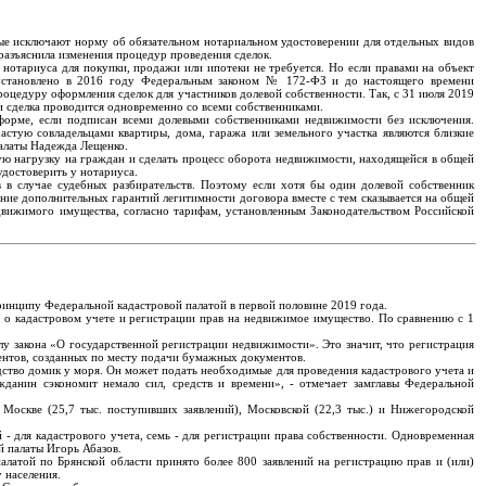
ые исключают норму об обязательном нотариальном удостоверении для отдельных видов
разъяснила изменения процедур проведения сделок.
нотариуса для покупки, продажи или ипотеки не требуется. Но если правами на объект
о установлено в 2016 году Федеральным законом № 172-ФЗ и до настоящего времени
оцедуру оформления сделок для участников долевой собственности. Так, с 31 июля 2019
и сделка проводится одновременно со всеми собственниками.
форме, если подписан всеми долевыми собственниками недвижимости без исключения.
астую совладельцами квартиры, дома, гаража или земельного участка являются близкие
палаты Надежда Лещенко.
вую нагрузку на граждан и сделать процесс оборота недвижимости, находящейся в общей
удостоверить у нотариуса.
 в случае судебных разбирательств. Поэтому если хотя бы один долевой собственник
ние дополнительных гарантий легитимности договора вместе с тем сказывается на общей
едвижимого имущества, согласно тарифам, установленным Законодательством Российской
ринципу Федеральной кадастровой палатой в первой половине 2019 года.
й о кадастровом учете и регистрации прав на недвижимое имущество. По сравнению с 1
у закона «О государственной регистрации недвижимости». Это значит, что регистрация
ентов, созданных по месту подачи бумажных документов.
ство домик у моря. Он может подать необходимые для проведения кадастрового учета и
данин сэкономит немало сил, средств и времени», - отмечает замглавы Федеральной
оскве (25,7 тыс. поступивших заявлений), Московской (22,3 тыс.) и Нижегородской
- для кадастрового учета, семь - для регистрации права собственности. Одновременная
й палаты Игорь Абазов.
латой по Брянской области принято более 800 заявлений на регистрацию прав и (или)
 населения.