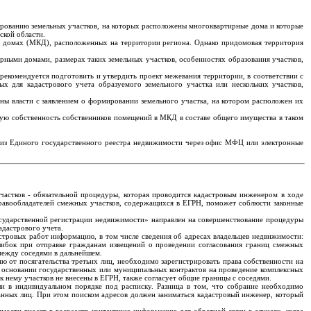
рованию земельных участков, на которых расположены многоквартирные дома и которые
ской области.
х домах (МКД), расположенных на территории региона. Однако придомовая территория
ными домами, размерах таких земельных участков, особенностях образования участков,
рекомендуется подготовить и утвердить проект межевания территории, в соответствии с
 для кадастрового учета образуемого земельного участка или нескольких участков,
ны власти с заявлением о формировании земельного участка, на котором расположен их
вую собственность собственников помещений в МКД в составе общего имущества в таком
ку из Единого государственного реестра недвижимости через офис МФЦ или электронные
частков - обязательной процедуры, которая проводится кадастровым инженером в ходе
правообладателей смежных участков, содержащихся в ЕГРН, поможет соблюсти законные
сударственной регистрации недвижимости» направлен на совершенствование процедуры
адастрового учета.
стровых работ информацию, в том числе сведения об адресах владельцев недвижимости:
шибок при отправке гражданам извещений о проведении согласования границ смежных
 между соседями в дальнейшем.
ю от посягательства третьих лиц, необходимо зарегистрировать права собственности на
а основании государственных или муниципальных контрактов на проведение комплексных
 нему участков не внесены в ЕГРН, также согласует общие границы с соседями.
и в индивидуальном порядке под расписку. Разница в том, что собрание необходимо
анных лиц. При этом поиском адресов должен заниматься кадастровый инженер, который