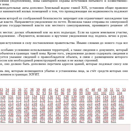
пления (подтопления), зоны санитарной охраны источников питьевого и хозяйственно-
е зоны.
аконодательные акты дополнил Земельный кодекс главой XIX, установив общее правовое
акже нанимателей жилых помещений о том, что принадлежащая им недвижимость подлежит
ежим которой из соображений безопасности запрещает или ограничивает нахождение там
ые власти. Направляется уведомление по почте. Возможна также отправка по электронной
гана государственной власти или местного самоуправления, принявшего решение об
местах: досках объявлений или на всех подъездах. Если на одном земельном участке,
едомление. «Разумеется, возможно и вручение уведомления под подпись лично в руки.
дня вступления в силу постановления правительства. Иными словами до нового года все
 особыми условиями использования территорий, а также сведения о документе, который
объектов в границах такой зоны. Кроме того, уведомление должно содержать сведения и
ется указание сведений о правообладателе объекта, в связи с размещением которого
сносом или необходимой реконструкцией жилых и не жилых строений.
ах, оно должно быть дополнено перечнем адресов зданий, которые подлежат сносу или
ь лиц, которым возмещаются убытки и установлены лица, за счёт средств которых они
ложенном в границах ЗОУИТ.
33
34
35
36
37
38
39
40
41
42
43
44
45
46
47
48
49
50
51
52
53
86
87
88
89
90
91
92
93
94
95
96
97
98
99
100
101
102
103
104
130
131
132
133
134
135
136
137
138
139
140
141
142
143
144
145
171
172
173
174
175
176
177
178
179
180
181
182
183
184
185
186
212
213
214
215
216
217
218
219
220
221
222
223
224
225
226
227
253
254
255
256
257
258
259
260
261
262
263
264
265
266
267
268
294
295
296
297
298
299
300
301
302
303
304
305
306
307
308
309
335
336
337
338
339
340
341
342
343
344
345
346
347
348
349
350
376
377
378
379
380
381
382
383
384
385
386
387
388
389
390
391
417
418
419
420
421
422
423
424
425
426
427
428
429
430
431