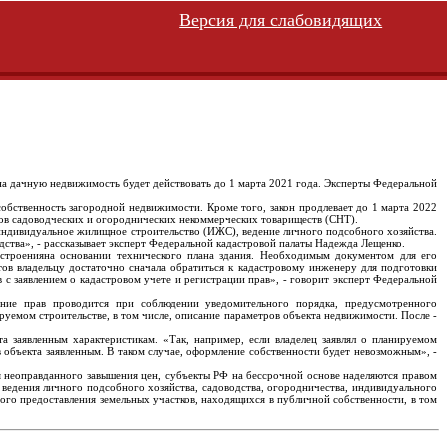
Версия для слабовидящих
а дачную недвижимость будет действовать до 1 марта 2021 года. Эксперты Федеральной
обственность загородной недвижимости. Кроме того, закон продлевает до 1 марта 2022
нов садоводческих и огороднических некоммерческих товариществ (СНТ).
 индивидуальное жилищное строительство (ИЖС), ведение личного подсобного хозяйства.
одства», - рассказывает эксперт Федеральной кадастровой палаты Надежда Лещенко.
 строенияна основании технического плана здания. Необходимым документом для его
тов владельцу достаточно сначала обратиться к кадастровому инженеру для подготовки
 с заявлением о кадастровом учете и регистрации прав», - говорит эксперт Федеральной
ние прав проводится при соблюдении уведомительного порядка, предусмотренного
уемом строительстве, в том числе, описание параметров объекта недвижимости. После -
 заявленным характеристикам. «Так, например, если владелец заявлял о планируемом
 объекта заявленным. В таком случае, оформление собственности будет невозможным», -
я неоправданного завышения цен, субъекты РФ на бессрочной основе наделяются правом
 ведения личного подсобного хозяйства, садоводства, огородничества, индивидуального
ого предоставления земельных участков, находящихся в публичной собственности, в том