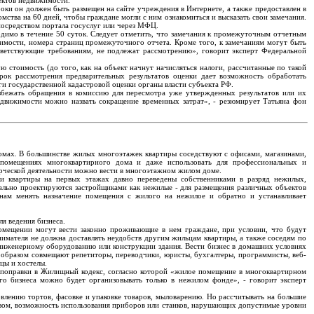
ектов недвижимости.
оки он должен быть размещен на сайте учреждения в Интернете, а также предоставлен в
ства на 60 дней, чтобы граждане могли с ним ознакомиться и высказать свои замечания.
посредством портала госуслуг или через МФЦ.
ходимо в течение 50 суток. Следует отметить, что замечания к промежуточным отчетным
жимости, номера страниц промежуточного отчета. Кроме того, к замечаниям могут быть
ветствующие требованиям, не подлежат рассмотрению», говорит эксперт Федеральной
 стоимость (до того, как на объект начнут начисляться налоги, рассчитанные по такой
рок рассмотрения предварительных результатов оценки дает возможность обработать
и государственной кадастровой оценки органы власти субъекта РФ.
избежать обращения в комиссию для пересмотра уже утвержденных результатов или их
едвижимости можно назвать сокращение временных затрат», - резюмирует Татьяна фон
омах. В большинстве жилых многоэтажек квартиры соседствуют с офисами, магазинами,
 помещениях многоквартирного дома и даже использовать для профессиональных и
ерческой деятельности можно вести в многоэтажном жилом доме.
и квартиры на первых этажах давно переведены собственниками в разряд нежилых,
ально проектируются застройщиками как нежилые - для размещения различных объектов
нам менять назначение помещения с жилого на нежилое и обратно и устанавливает
я ведения бизнеса.
омещении могут вести законно проживающие в нем граждане, при условии, что будут
имателя не должна доставлять неудобств другим жильцам квартиры, а также соседям по
инженерному оборудованию или конструкции здания. Вести бизнес в домашних условиях
 образом совмещают репетиторы, переводчики, юристы, бухгалтеры, программисты, веб-
цы и хостелы.
 поправки в Жилищный кодекс, согласно которой «жилое помещение в многоквартирном
го бизнеса можно будет организовывать только в нежилом фонде», - говорит эксперт
овлению тортов, фасовке и упаковке товаров, мыловарению. Но рассчитывать на большие
зом, возможность использования приборов или станков, нарушающих допустимые уровни