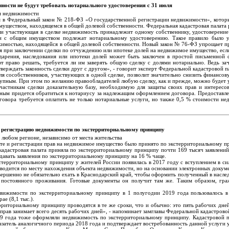
ности не будут требовать нотариального удостоверения с 31 июля
и недвижимости
ия в Федеральный закон № 218-ФЗ «О государственной регистрации недвижимости», котор
уществом, находящемся в общей долевой собственности. Федеральная кадастровая палата 
ли участвующая в сделке недвижимость принадлежит одному собственнику, удостоверение 
елки с общим имуществом подлежат нотариальному удостоверению. Такое правило был
ижимостью, находящейся в общей долевой собственности. Новый закон № 76-ФЗ упрощает пр
ся при заключении сделки по отчуждению или ипотеке долей на недвижимое имущество, есл
дарения, наследования или ипотеки долей может быть заключен в простой письменной 
 право решать, требуется ли им заверять общую сделку с долями нотариально. Ведь зач
верждать законность сделки друг с другом», - говорит эксперт Федеральной кадастровой 
ля сособственников, участвующих в одной сделке, позволит значительно снизить финансо
тупным. При этом по желанию правообладателей любую сделку, как и прежде, можно будет 
частникам сделки доказательную базу, необходимую для защиты своих прав и интересов
льным придется обратиться к нотариусу за надлежащим оформлением договора. Предоставле
оговора требуется оплатить не только нотариальные услуги, но также 0,5 % стоимости н
а регистрацию недвижимости по экстерриториальному принципу
любом регионе, независимо от места жительства
ете и регистрации прав на недвижимое имущество было принято по экстерриториальному п
кадастровая палата приняла по экстерриториальному принципу почти 169 тысяч заявлени
давать заявления по экстерриториальному принципу на 16 % чаще.
ерриториальному принципу у жителей России появилась в 2017 году с вступлением в сил
оводится по месту нахождения объекта недвижимости, но на основании электронных докум
ршенно не обязательно ехать в Краснодарский край, чтобы оформить полученный в наслед
 постоянного проживания. Готовые документы он получит там же. Таким образом, граж
ижимости по экстерриториальному принципу в 1 полугодии 2019 года пользовалось в М
ае (8,1 тыс.).
риториальному принципу проводятся в те же сроки, что и обычно: это пять рабочих дней 
прав занимает всего десять рабочих дней», - напоминает замглавы Федеральной кадастрово
9 года тоже оформляли недвижимость по экстерриториальному принципу. Кадастровой па
азатель аналогичного периода 2018 года и подтверждает востребованность данной услуги у