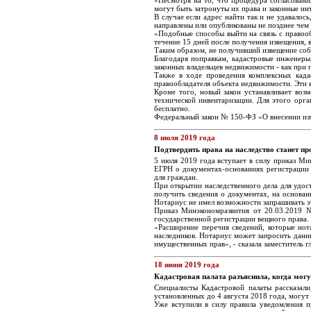
«Несмотря на то, что процедура согласовани
могут быть затронуты их права и законные ин
В случае если адрес найти так и не удавало
направлены или опубликованы не позднее чем 
«Подобные способы выйти на связь с правооб
течение 15 дней после получения извещения, в
Таким образом, не получивший извещение собс
Благодаря поправкам, кадастровые инженеры
законных владельцев недвижимости - как при 
Также в ходе проведения комплексных када
правообладателя объекта недвижимости. Эти 
Кроме того, новый закон устанавливает воз
технической инвентаризации. Для этого орг
бесплатно.
Федеральный закон № 150-ФЗ «О внесении изм
8 июля 2019 года
Подтвердить права на наследство станет п
5 июля 2019 года вступает в силу приказ Ми
ЕГРН о документах-основаниях регистрации 
для граждан.
При открытии наследственного дела для удос
получить сведения о документах, на основани
Нотариус не имел возможности запрашивать 
Приказ Минэкономразвития от 20.03.2019 №
государственной регистрации вещного права.
«Расширение перечня сведений, которые нот
наследников. Нотариус может запросить данн
имущественных прав», - сказала заместитель 
18 июня 2019 года
Кадастровая палата разъяснила, когда могу
Специалисты Кадастровой палаты рассказал
установленных до 4 августа 2018 года, могут
Уже вступили в силу правила уведомления п