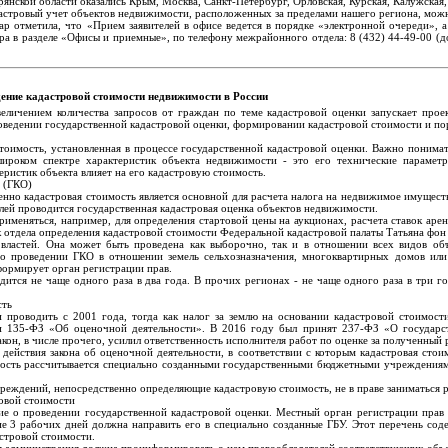
нской области оказались Крым, Москва, Санкт-Петербург, Орловская, Курская, Калужская,
стровый учет объектов недвижимости, расположенных за пределами нашего региона, можно в
 отметила, что «Прием заявителей в офисе ведется в порядке «электронной очереди», а
ра в разделе «Офисы и приемные», по телефону межрайонного отдела: 8 (432) 44-49-00 (д
дение кадастровой стоимости недвижимости в России
увеличением количества запросов от граждан по теме кадастровой оценки запускает пр
оведении государственной кадастровой оценки, формировании кадастровой стоимости и пор
тоимость, установленная в процессе государственной кадастровой оценки. Важно понимат
 широком спектре характеристик объекта недвижимости - это его технические парамет
еристик объекта влияет на его кадастровую стоимость.
а (ГКО)
нно кадастровая стоимость является основной для расчета налога на недвижимое имуществ
лей проводится государственная кадастровая оценка объектов недвижимости.
рименяться, например, для определения стартовой цены на аукционах, расчета ставок аре
к отдела определения кадастровой стоимости Федеральной кадастровой палаты Татьяна фон
ластей. Она может быть проведена как выборочно, так и в отношении всех видов объ
о проведении ГКО в отношении земель сельхозназначения, многоквартирных домов ил
формирует орган регистрации прав.
ится не чаще одного раза в два года. В прочих регионах - не чаще одного раза в три го
сть
и проводить с 2001 года, тогда как налог за землю на основании кадастровой стоимост
и 135-ФЗ «Об оценочной деятельности». В 2016 году был принят 237-ФЗ «О государст
он, в числе прочего, усилил ответственность исполнителя работ по оценке за полученный р
действия закона об оценочной деятельности, в соответствии с которым кадастровая стои
имость рассчитывается специально созданными государственными бюджетными учреждениям
еждений, непосредственно определяющие кадастровую стоимость, не в праве заниматься 
овой стоимости
ие о проведении государственной кадастровой оценки. Местный орган регистрации прав
ие 3 рабочих дней должна направить его в специально созданные ГБУ. Этот перечень сод
астровой стоимости.