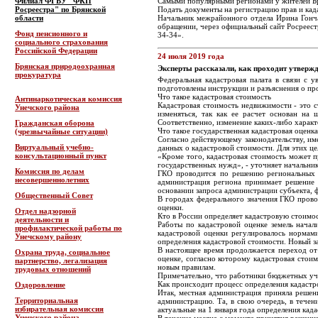
Филиал ФГБУ "ФКП
Самыми популярными регионами у жителей Бря
Росреестра" по Брянской
Подать документы на регистрацию прав и када
области
Начальник межрайонного отдела Ирина Гончар
обращении, через официальный сайт Росреест
Фонд пенсионного и
34-34».
социального страхования
Российской Федерации
24 июля 2019 года
Брянская природоохранная
Эксперты рассказали, как проходит утверж
прокуратура
Федеральная кадастровая палата в связи с 
подготовлены инструкции и разъяснения о пр
Что такое кадастровая стоимость
Антинаркотическая комиссия
Кадастровая стоимость недвижимости - это с
Унечского района
изменяться, так как ее расчет основан на
Соответственно, изменение каких-либо характ
Гражданская оборона
Что такое государственная кадастровая оценк
(чрезвычайные ситуации)
Согласно действующему законодательству, име
Виртуальный учебно-
данных о кадастровой стоимости. Для этих це
консультационный пункт
«Кроме того, кадастровая стоимость может п
государственных нужд», - уточняет начальни
Комиссия по делам
ГКО проводится по решению региональных в
несовершеннолетних
администрация региона принимает решение 
основании запроса администрации субъекта, 
Общественный Совет
В городах федерального значения ГКО провод
оценки.
Отдел надзорной
Кто в России определяет кадастровую стоимо
деятельности и
Работы по кадастровой оценке земель начал
профилактической работы по
кадастровой оценки регулировалось нормам
Унечскому району
определения кадастровой стоимости. Новый зак
В настоящее время продолжается переход от 
Охрана труда, социальное
оценке, согласно которому кадастровая сто
партнерство, легализация
новым правилам.
трудовых отношений
Примечательно, что работники бюджетных учр
Как происходит процесс определения кадастр
Оздоровление
Итак, местная администрация приняла решен
Территориальная
администрацию. Та, в свою очередь, в течен
избирательная комиссия
актуальные на 1 января года определения кад
Унечского района