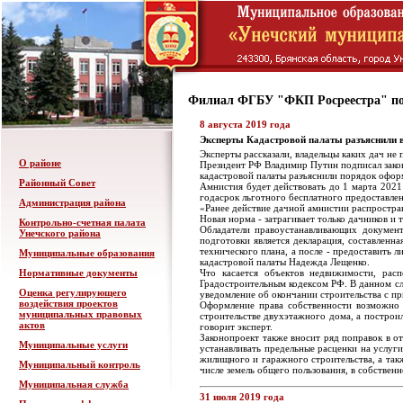
Филиал ФГБУ "ФКП Росреестра" по
8 августа 2019 года
Эксперты Кадастровой палаты разъяснили 
Эксперты рассказали, владельцы каких дач н
О районе
Президент РФ Владимир Путин подписал зако
кадастровой палаты разъяснили порядок офор
Районный Совет
Амнистия будет действовать до 1 марта 2021
годасрок льготного бесплатного предоставле
Администрация района
«Ранее действие дачной амнистии распростра
Новая норма - затрагивает только дачников и
Контрольно-счетная палата
Обладатели правоустанавливающих документ
Унечского района
подготовки является декларация, составленн
технического плана, а после - предоставить 
Муниципальные образования
кадастровой палаты Надежда Лещенко.
Нормативные документы
Что касается объектов недвижимости, рас
Градостроительным кодексом РФ. В данном сл
Оценка регулирующего
уведомление об окончании строительства с пр
воздействия проектов
Оформление права собственности возможно т
муниципальных правовых
строительстве двухэтажного дома, а построи
актов
говорит эксперт.
Законопроект также вносит ряд поправок в о
Муниципальные услуги
устанавливать предельные расценки на услуг
жилищного и гаражного строительства, а так
Муниципальный контроль
числе земель общего пользования, в собствен
Муниципальная служба
31 июля 2019 года