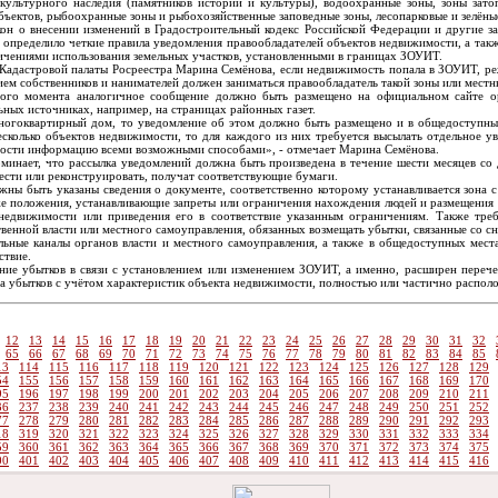
культурного наследия (памятников истории и культуры), водоохранные зоны, зоны зато
ъектов, рыбоохранные зоны и рыбохозяйственные заповедные зоны, лесопарковые и зелёны
кон о внесении изменений в Градостроительный кодекс Российской Федерации и другие з
е определило четкие правила уведомления правообладателей объектов недвижимости, а т
ничениями использования земельных участков, установленными в границах ЗОУИТ.
 Кадастровой палаты Росреестра Марина Семёнова, если недвижимость попала в ЗОУИТ, р
ем собственников и нанимателей должен заниматься правообладатель такой зоны или местн
того момента аналогичное сообщение должно быть размещено на официальном сайте ор
ьных источниках, например, на страницах районных газет.
ногоквартирный дом, то уведомление об этом должно быть размещено и в общедоступных 
колько объектов недвижимости, то для каждого из них требуется высылать отдельное ув
ости информацию всеми возможными способами», - отмечает Марина Семёнова.
оминает, что рассылка уведомлений должна быть произведена в течение шести месяцев со 
сти или реконструировать, получат соответствующие бумаги.
ны быть указаны сведения о документе, соответственно которому устанавливается зона с
же положения, устанавливающие запреты или ограничения нахождения людей и размещения 
едвижимости или приведения его в соответствие указанным ограничениям. Также требу
твенной власти или местного самоуправления, обязанных возмещать убытки, связанные со 
льные каналы органов власти и местного самоуправления, а также в общедоступных мест
ствие.
ие убытков в связи с установлением или изменением ЗОУИТ, а именно, расширен перечен
а убытков с учётом характеристик объекта недвижимости, полностью или частично распо
12
13
14
15
16
17
18
19
20
21
22
23
24
25
26
27
28
29
30
31
32
65
66
67
68
69
70
71
72
73
74
75
76
77
78
79
80
81
82
83
84
85
13
114
115
116
117
118
119
120
121
122
123
124
125
126
127
128
129
54
155
156
157
158
159
160
161
162
163
164
165
166
167
168
169
170
95
196
197
198
199
200
201
202
203
204
205
206
207
208
209
210
211
36
237
238
239
240
241
242
243
244
245
246
247
248
249
250
251
252
77
278
279
280
281
282
283
284
285
286
287
288
289
290
291
292
293
18
319
320
321
322
323
324
325
326
327
328
329
330
331
332
333
334
59
360
361
362
363
364
365
366
367
368
369
370
371
372
373
374
375
00
401
402
403
404
405
406
407
408
409
410
411
412
413
414
415
416