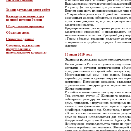
В течение месяца с момента принятия решен
Важным этапом государственной кадастровой 
Росреестр (о чем администрация также обязан
Законодательная карта сайта
Причем направить их заинтересованные лица 
«У правообладателя есть 60 дней на ознаком
Календарь памятных дат
документам должны обязательно содержать р
военной истории России
приложены документы, подтверждающие нали
кадастровой палаты.
Общественные приемные
Предварительное рассмотрение результатов о
кадастровой стоимости) и предотвратить н
Обратная связь
максимальное количество обращений до утвер
«Таким образом, граждане получают доступ
Открытые данные
оспаривания в судебном порядке. Несомнен
Сведения, подлежащие
Адеркас.
представлению с
использованием координат
18 июля 2019 года
Эксперты рассказали, какие коммерческие 
Не так давно в России вступили в силу изм
аптеками и другими коммерческими объект
предпринимательских целей собственную квар
Многоквартирный дом - это здание, больш
переоборудованы и функционируют как торго
коммерции. Помещения оснащены отдельным
определенные стандарты для эксплуатации по
Жилые помещения
Российское законодательство допускает испол
Так, согласно статье 17 Жилищного кодекс
соблюдены права других жильцов, а также тр
дому, приводить к нарушению санитарных но
имеют право физические лица, зарегистриров
дизайнеры, портные и т.д. Кроме того, в нек
«Возможность оказывать гостиничные услуги
доме не может использоваться для предоста
Федеральной кадастровой палаты Надежда Ле
Действующие законодательство также не преп
объемы выработки не получится: Жилищный к
шума или вибрации и потребляющих большое к