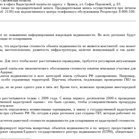
 Смоленская области.
 офисе Кадастровой палаты по адресу: г. Брянск, ул. Софьи Перовской, д. 63.
 также по предварительной записи. Предварительная запись осуществляется при личном
об. 2130) или ведомственного центра телефонного обслуживания Росреестра: 8-800-100-
оект по повышению информирования владельцев недвижимости. Во всех регионах будут
ядке ее оспаривания.
ь, что кадастровая стоимость объекта недвижимости не является константой: она может
ры, местоположение, развитость инфраструктуры, наличие коммуникаций и так далее.
о. Для того чтобы налог рассчитывался справедливо, требуется регулярная актуализация
ндной платы или экономического обоснования стоимости изъятия земельных участков для
 Адеркас.
ектов недвижимости и всех категорий земель субъекта РФ одновременно. Например,
и особо охраняемых территорий. Перечень объектов, подлежащих проведению ГКО на
да, но не реже одного раза в пять лет. Кроме того, возможно проведение внеочередной
и рассчитывается только с 2006 года. С конца первого десятилетия 2000-х проведение
венной кадастровой оценке»: это было сделано, чтобы усовершенствовать процедуры
езультат.
мость определялась независимыми оценщиками, к закону о государственной кадастровой
и при субъекте РФ. На сегодня в ряде регионов уже созданы ГБУ, которые работают по
расчетом рыночной стоимости недвижимости для оспаривания ее кадастровой стоимости.
 формирует перечень конкретных объектов недвижимости и по запросу предоставляет в
ержит сведения Единого государственного реестра недвижимости (ЕГРН), обязательно -