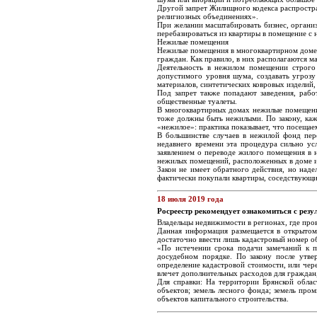
Другой запрет Жилищного кодекса распростра
религиозных объединениях».
При желании масштабировать бизнес, организ
перебазироваться из квартиры в помещение с
Нежилые помещения
Нежилые помещения в многоквартирном доме п
граждан. Как правило, в них располагаются м
Деятельность в нежилом помещении строго
допустимого уровня шума, создавать угрозу
материалов, синтетических ковровых изделий,
Под запрет также попадают заведения, рабо
общественные туалеты.
В многоквартирных домах нежилые помещения
тоже должны быть нежилыми. По закону, каж
«нежилое»: практика показывает, что посещае
В большинстве случаев в нежилой фонд пер
недавнего времени эта процедура сильно у
заявлением о переводе жилого помещения в 
нежилых помещений, расположенных в доме и
Закон не имеет обратного действия, но наде
фактически покупали квартиры, соседствующи
18 июля 2019 года
Росреестр рекомендует ознакомиться с рез
Владельцы недвижимости в регионах, где пров
Данная информация размещается в открытом 
достаточно ввести лишь кадастровый номер о
«По истечении срока подачи замечаний к 
досудебном порядке. По закону после утве
определение кадастровой стоимости, или чер
влечет дополнительных расходов для граждан
Для справки: На территории Брянской облас
объектов; земель лесного фонда; земель про
объектов капитального строительства.