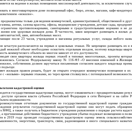
няется на ведение в жилых помещениях миссионерской деятельности, за исключением случ
овать в многоквартирном доме полноценный офис, бюро, ателье, магазин, кафе-кондитерс
 назначением «нежилое».
редназначены только для ведения коммерческой, административной, общественной и друго
агазины, аптеки, салоны красоты, офисы, медицинские учреждения, детские сады, предприя
 ограничена противопожарными, санитарными и градостроительными нормами и не до
 жизни или здоровью жильцов дома. В частности, закон запрещает размещать в жилых д
 автозапчастей, шин, автомобильных масел.
тающие после 23 часов, учреждения и магазины ритуальных услуг, склады любого назн
 зачастую располагаются на первых и цокольных этажах. Не запрещено размещать их и 
дый нежилой объект необходимо оснастить отдельным входом, поэтому владельцы кварти
мость коммерческого объекта во многом зависит от его доступности.
еводят свои квартиры жильцы первых этажей в типовых многоэтажках, проекты которых
сложнилась. Согласно Федеральному закону № 116-ФЗ «О внесении изменений в Жилищн
нежилое, собственник должен заручиться письменным согласием каждого владельца прим
 подъезде.
ляет жильцов правом решать, будет ли открыто очередное коммерческое помещение в их 
е с «жилыми» первыми этажами, но через время столкнулись с потенциальной возможностью 
ультатами кадастровой оценки
одится государственная кадастровая оценка, могут ознакомиться с предварительными резул
доступе органом власти субъекта Российской Федерации в сети Интернет и на сайте Р
бъекта недвижимости.
промежуточным отчетным документам по государственной кадастровой оценке граждан
рждения результатов государственной кадастровой оценки они могут подать обращен
ез МФЦ, а также получить в бюджетном учреждении разъяснения о порядке расчета кадаст
, а причиненные действиями бюджетного учреждения убытки подлежат возмещению в полном
ти в 2019 году проводят государственную кадастровую оценку земель сельскохозяйстве
мышленности, энергетики, транспорта, связи, радиовещания и иного специального назначен