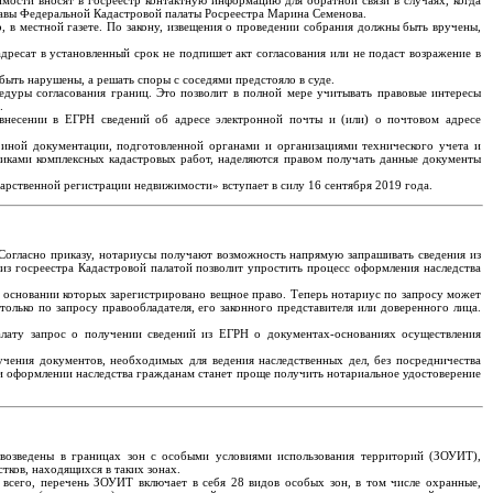
мости вносят в госреестр контактную информацию для обратной связи в случаях, когда
главы Федеральной Кадастровой палаты Росреестра Марина Семенова.
, в местной газете. По закону, извещения о проведении собрания должны быть вручены,
дресат в установленный срок не подпишет акт согласования или не подаст возражение в
быть нарушены, а решать споры с соседями предстояло в суде.
едуры согласования границ. Это позволит в полной мере учитывать правовые интересы
.
 внесении в ЕГРН сведений об адресе электронной почты и (или) о почтовом адресе
 иной документации, подготовленной органами и организациями технического учета и
зчиками комплексных кадастровых работ, наделяются правом получать данные документы
арственной регистрации недвижимости» вступает в силу 16 сентября 2019 года.
 Согласно приказу, нотариусы получают возможность напрямую запрашивать сведения из
из госреестра Кадастровой палатой позволит упростить процесс оформления наследства
 основании которых зарегистрировано вещное право. Теперь нотариус по запросу может
только по запросу правообладателя, его законного представителя или доверенного лица.
лату запрос о получении сведений из ЕГРН о документах-основаниях осуществления
учения документов, необходимых для ведения наследственных дел, без посредничества
ри оформлении наследства гражданам станет проще получить нотариальное удостоверение
и возведены в границах зон с особыми условиями использования территорий (ЗОУИТ),
тков, находящихся в таких зонах.
 всего, перечень ЗОУИТ включает в себя 28 видов особых зон, в том числе охранные,