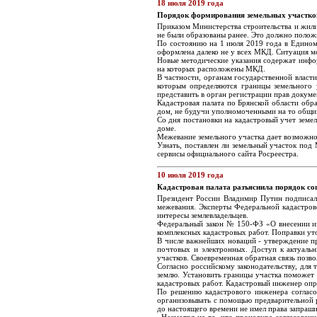
18 июля 2019 года
Порядок формирования земельных участк
Приказом Министерства строительства и жил
не были образованы ранее. Это должно полож
По состоянию на 1 июля 2019 года в Едином
оформлена далеко не у всех МКД. Ситуация м
Новые методические указания содержат инфор
на которых расположены МКД.
В частности, органам государственной власт
которым определяются границы земельного 
представить в орган регистрации прав докум
Кадастровая палата по Брянской области обр
дом, не будучи уполномоченными на то общи
Со дня постановки на кадастровый учет земе
доме.
Межевание земельного участка дает возможно
Узнать, поставлен ли земельный участок по
сервисы официального сайта Росреестра.
10 июля 2019 года
Кадастровая палата разъяснила порядок со
Президент России Владимир Путин подписал 
межевания. Эксперты Федеральной кадастров
интересы землевладельцев.
Федеральный закон № 150-ФЗ «О внесении из
комплексных кадастровых работ. Поправки ут
В числе важнейших новаций - утверждение п
почтовых и электронных. Доступ к актуаль
участков. Своевременная обратная связь позв
Согласно российскому законодательству, для
землю. Установить границы участка поможет 
кадастровых работ. Кадастровый инженер опре
По решению кадастрового инженера согласо
организовывать с помощью предварительной р
до настоящего времени не имел права запраши