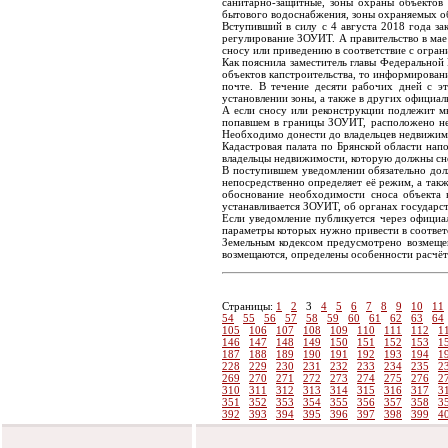
санитарно-защитные, зоны охраны объектов 
бытового водоснабжения, зоны охраняемых об
Вступивший в силу с 4 августа 2018 года за
регулирование ЗОУИТ. А правительство в ма
сносу или приведению в соответствие с огра
Как пояснила заместитель главы Федеральной
объектов капстроительства, то информировани
почте. В течение десяти рабочих дней с э
установлении зоны, а также в других официал
А если сносу или реконструкции подлежит м
попавшем в границы ЗОУИТ, расположено нес
Необходимо донести до владельцев недвижим
Кадастровая палата по Брянской области нап
владельцы недвижимости, которую должны сне
В поступившем уведомлении обязательно долж
непосредственно определяет её режим, а так
обоснование необходимости сноса объекта н
устанавливается ЗОУИТ, об органах государс
Если уведомление публикуется через официа
параметры которых нужно привести в соответ
Земельным кодексом предусмотрено возмещен
возмещаются, определены особенности расчёт
Страницы:
1
2
3
4
5
6
7
8
9
10
11
54
55
56
57
58
59
60
61
62
63
64
105
106
107
108
109
110
111
112
1
146
147
148
149
150
151
152
153
1
187
188
189
190
191
192
193
194
1
228
229
230
231
232
233
234
235
2
269
270
271
272
273
274
275
276
2
310
311
312
313
314
315
316
317
3
351
352
353
354
355
356
357
358
3
392
393
394
395
396
397
398
399
4