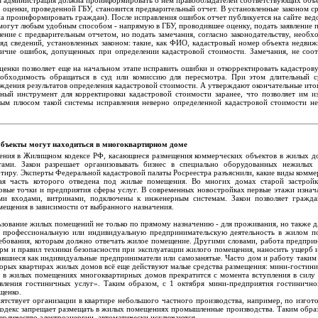
ия администрация должна проинформировать о нем правообладателей соответствующих объ
оценки, проведенной ГБУ, становится предварительный отчет. В установленные законом ср
а проинформировать граждан). После исправления ошибок отчет публикуется на сайте ведом
могут любым удобным способом - напрямую в ГБУ, проводившее оценку, подать заявление 
ление с предварительным отчетом, но подать замечания, согласно законодательству, необ
яд сведений, установленных законом: такие, как ФИО, кадастровый номер объекта недви
чие ошибок, допущенных при определении кадастровой стоимости. Замечания, не соот
ценки позволяет еще на начальном этапе исправить ошибки и откорректировать кадастровую
еобходимость обращаться в суд или комиссию для пересмотра. При этом длительный с
ждения результатов определения кадастровой стоимости. А утверждают окончательные итог
ный инструмент для корректировки кадастровой стоимости заранее, что позволяет им 
ным плюсом такой системы исправления неверно определенной кадастровой стоимости н
объекты могут находиться в многоквартирном доме
енения в Жилищном кодексе РФ, касающиеся размещения коммерческих объектов в жилых д
ами. Закон разрешает организовывать бизнес в специально оборудованных нежилых
тиру. Эксперты Федеральной кадастровой палаты Росреестра разъяснили, какие виды комм
ая часть которого отведена под жилые помещения. Во многих домах старой застройк
вые точки и предприятия сферы услуг. В современных новостройках первые этажи изнач
и входами, витринами, подключены к инженерным системам. Закон позволяет гражда
мещения в зависимости от выбранного назначения.
ьзование жилых помещений не только по прямому назначению - для проживания, но также дл
а, профессиональную или индивидуальную предпринимательскую деятельность в жилом п
ебования, которым должно отвечать жилое помещение. Другими словами, работа предприн
рм и правил техники безопасности при эксплуатации жилого помещения, наносить ущерб 
авшиеся как индивидуальные предприниматели или самозанятые. Часто дом и работу таким
оторых квартирах жилых домов всё еще действуют малые средства размещения: мини-гостини
 в жилых помещениях многоквартирных домов прекратится с момента вступления в силу
вления гостиничных услуг». Таким образом, с 1 октября мини-предприятия гостинично
щенко.
ятствует организации в квартире небольшого частного производства, например, по изгот
одекс запрещает размещать в жилых помещениях промышленные производства. Таким обра
оличество электроэнергии, автоматически исключаются.