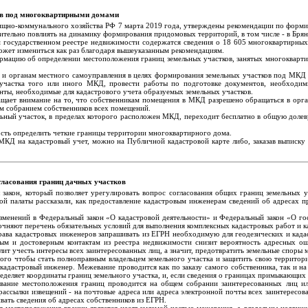
ов под многоквартирными домами
ищно-коммунального хозяйства РФ 7 марта 2019 года, утверждены рекомендации по форми
ительно повлиять на динамику формирования придомовых территорий, в том числе - в Брян
 государственном реестре недвижимости содержатся сведения о 18 605 многоквартирны
ожет измениться как раз благодаря вышеуказанным рекомендациям.
мацию об определении местоположения границ земельных участков, занятых многоквартир
и и органам местного самоуправления в целях формирования земельных участков под МКД 
участка того или иного МКД, провести работы по подготовке документов, необходимых
енты, необходимые для кадастрового учета образуемых земельных участков.
ащает внимание на то, что собственникам помещения в МКД разрешено обращаться в орга
м собранием собственников всех помещений.
льный участок, в пределах которого расположен МКД, переходит бесплатно в общую доле
сть определить четкие границы территории многоквартирного дома.
д МКД на кадастровый учет, можно на Публичной кадастровой карте либо, заказав выпис
гласования границ дачных участков
закон, который позволяет урегулировать вопрос согласования общих границ земельных у
ой палаты рассказали, как предоставление кадастровым инженерам сведений об адресах 
менений в Федеральный закон «О кадастровой деятельности» и Федеральный закон «О го
очняют перечень обязательных условий для выполнения комплексных кадастровых работ и к
рава кадастровых инженеров запрашивать из ЕГРН необходимую для геодезических и када
ным и достоверным контактам из реестра недвижимости снизит вероятность адресных о
олит учесть интересы всех заинтересованных лиц, а значит, предотвратить земельные споры
 того чтобы стать полноправным владельцем земельного участка и защитить свою территори
кадастровый инженер. Межевание проводится как по заказу самого собственника, так и н
деляет координаты границ земельного участка, и, если сведения о границах примыкающих к
вание местоположения границ проводится на общем собрании заинтересованных лиц ил
ассылки извещений - на почтовые адреса или адреса электронной почты всех заинтересов
вать сведения об адресах собственников из ЕГРН.