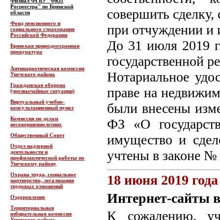
Филиал ФГБУ "ФКП
Росреестра" по Брянской
совершить сделку,
области
Фонд пенсионного и
при отчуждении и 
социального страхования
Российской Федерации
До 31 июля 2019 г
Брянская природоохранная
прокуратура
государственной р
Антинаркотическая комиссия
Нотариальное удо
Унечского района
Гражданская оборона
праве на недвижимо
(чрезвычайные ситуации)
Виртуальный учебно-
были внесены изме
консультационный пункт
Комиссия по делам
ФЗ «О государст
несовершеннолетних
Общественный Совет
имущество и сдел
Отдел надзорной
учтены в законе №
деятельности и
профилактической работы по
Унечскому району
Охрана труда, социальное
18 июня 2019 года
партнерство, легализация
трудовых отношений
Интернет-сайты 
Оздоровление
Территориальная
К сожалению, уч
избирательная комиссия
Унечского района