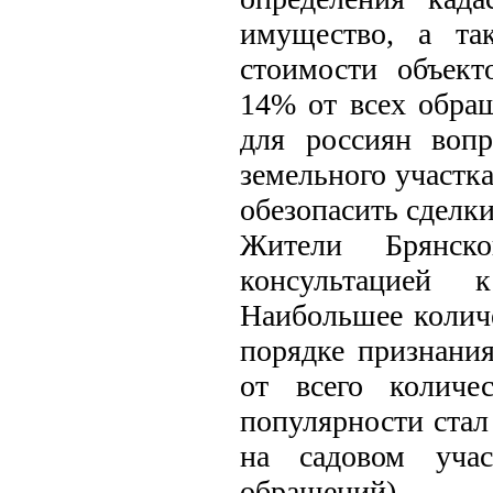
имущество, а та
стоимости объект
14% от всех обра
для россиян вопр
земельного участк
обезопасить сделк
Жители Брянск
консультацией 
Наибольшее количе
порядке признани
от всего количе
популярности стал
на садовом учас
обращений).