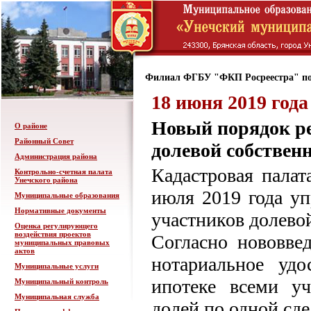
Филиал ФГБУ "ФКП Росреестра" по
18 июня 2019 года
Новый порядок ре
О районе
Районный Совет
долевой собствен
Администрация района
Кадастровая палат
Контрольно-счетная палата
Унечского района
июля 2019 года уп
Муниципальные образования
Нормативные документы
участников долево
Оценка регулирующего
воздействия проектов
Согласно нововве
муниципальных правовых
актов
нотариальное уд
Муниципальные услуги
ипотеке всеми уч
Муниципальный контроль
Муниципальная служба
долей по одной сде