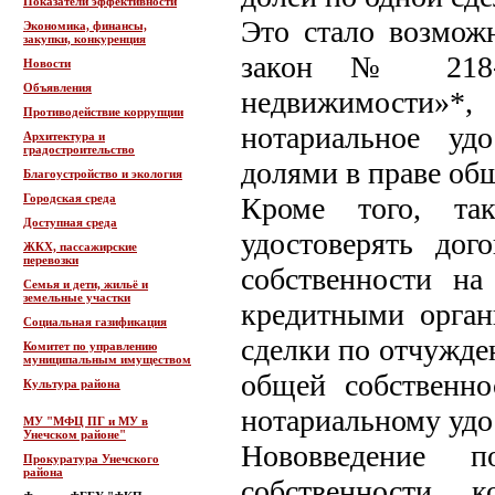
Показатели эффективности
Это стало возмож
Экономика, финансы,
закупки, конкуренция
закон № 218-Ф
Новости
Объявления
недвижимости»
Противодействие коррупции
нотариальное уд
Архитектура и
градостроительство
долями в праве об
Благоустройство и экология
Городская среда
Кроме того, так
Доступная среда
удостоверять до
ЖКХ, пассажирские
перевозки
собственности н
Семья и дети, жильё и
земельные участки
кредитными орган
Социальная газификация
сделки по отчужде
Комитет по управлению
муниципальным имуществом
общей собственн
Культура района
нотариальному удо
МУ "МФЦ ПГ и МУ в
Унечском районе"
Нововведение п
Прокуратура Унечского
района
собственности, 