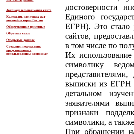
достоверности и
Законодательная карта сайта
Единого государс
Календарь памятных дат
военной истории России
ЕГРН). Это стало 
Общественные приемные
сайтов, предостав
Обратная связь
Открытые данные
в том числе по по
Сведения, подлежащие
представлению с
Их использование
использованием координат
символику ведо
представителями,
выписки из ЕГРН 
детальном изуче
заявителями выпи
признаки поддел
символики, а такж
При обращении на