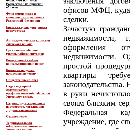
заключения дого
Филиал ФГБУ "ФКП
Росреестра" по Брянской
области
офисов МФЦ, куда
Фонд пенсионного и
сделки.
социального страхования
Российской Федерации
Зачастую граждан
Брянская природоохранная
прокуратура
недвижимости, 
Антинаркотическая комиссия
Унечского района
оформления о
Гражданская оборона
(чрезвычайные ситуации)
недвижимости. О
Виртуальный учебно-
простой процедур
консультационный пункт
Комиссия по делам
квартиры треб
несовершеннолетних
Общественный Совет
законодательства. 
Отдел надзорной
деятельности и
в руки нечистопл
профилактической работы по
Унечскому району
своим близким се
Охрана труда, социальное
партнерство, легализация
Федеральная ка
трудовых отношений
Оздоровление
учреждение, где с
Территориальная
избирательная комиссия
Унечского района