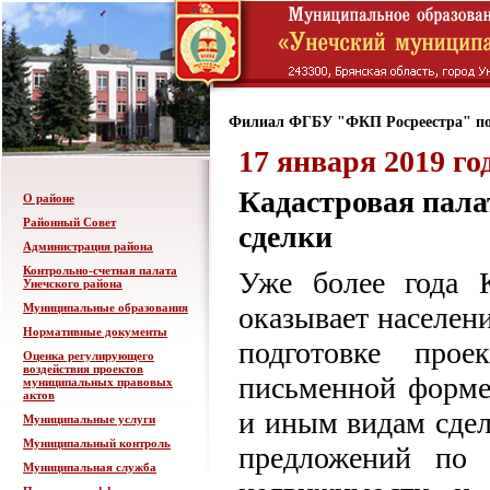
Филиал ФГБУ "ФКП Росреестра" по
17 января 2019 го
Кадастровая пал
О районе
Районный Совет
сделки
Администрация района
Контрольно-счетная палата
Уже более года К
Унечского района
Муниципальные образования
оказывает населен
Нормативные документы
подготовке прое
Оценка регулирующего
воздействия проектов
письменной форме:
муниципальных правовых
актов
и иным видам сдел
Муниципальные услуги
Муниципальный контроль
предложений по 
Муниципальная служба