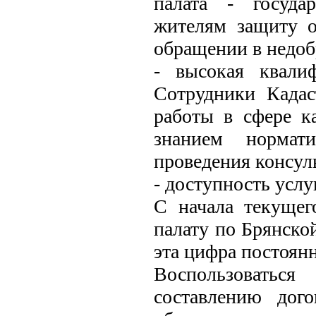
палата - госуда
жителям защиту о
обращении в недо
- высокая квали
Сотрудники Када
работы в сфере к
знанием нормати
проведения консул
- доступность услуг
С начала текущег
палату по Брянской
эта цифра постоянн
Воспользоватьс
составлению дог