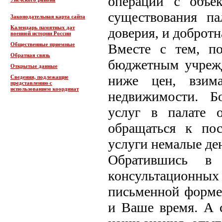
операций с объе
существования п
Законодательная карта сайта
Календарь памятных дат
доверия, и добротн
военной истории России
Общественные приемные
Вместе с тем, по
Обратная связь
бюджетным учрежд
Открытые данные
ниже цен, взим
Сведения, подлежащие
представлению с
использованием координат
недвижимости. Б
услуг в палате 
обращаться к по
услуги немалые де
Обратившись в 
консультационных 
письменной форме
и Ваше время. А 