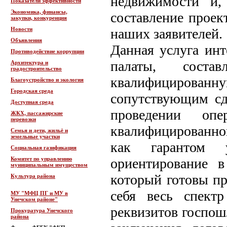
недвижимости и,
Показатели эффективности
Экономика, финансы,
составление проек
закупки, конкуренция
Новости
наших заявителей.
Объявления
Данная услуга инт
Противодействие коррупции
палаты, соста
Архитектура и
градостроительство
квалифицированну
Благоустройство и экология
Городская среда
сопутствующим сд
Доступная среда
проведении оп
ЖКХ, пассажирские
перевозки
квалифицированной
Семья и дети, жильё и
земельные участки
как гарантом 
Социальная газификация
Комитет по управлению
ориентирование в
муниципальным имуществом
который готовы пр
Культура района
себя весь спект
МУ "МФЦ ПГ и МУ в
Унечском районе"
реквизитов госпош
Прокуратура Унечского
района