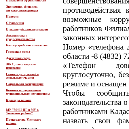
совершенствован
Показатели эффективности
Экономика, финансы,
противодействия 
закупки, конкуренция
Новости
возможные корру
Объявления
работников Филиал
Противодействие коррупции
законных интересо
Архитектура и
градостроительство
Номер «телефона 
Благоустройство и экология
Городская среда
области -8 (4832) 7
Доступная среда
«Телефон дов
ЖКХ, пассажирские
перевозки
круглосуточно, бе
Семья и дети, жильё и
земельные участки
режиме и оснащен
Социальная газификация
Комитет по управлению
Чтобы сообщи
муниципальным имуществом
законодательства 
Культура района
работниками Кадас
МУ "МФЦ ПГ и МУ в
Унечском районе"
назвать свои фа
Прокуратура Унечского
района