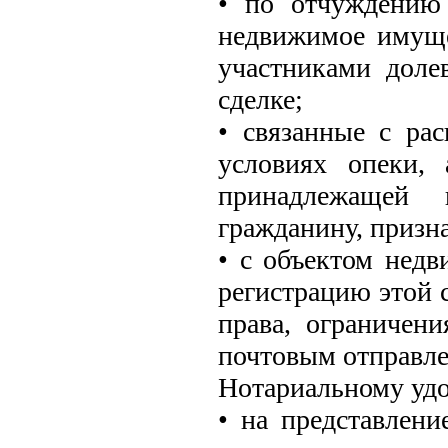
• по отчуждению
недвижимое имуще
участниками доле
сделке;
• связанные с р
условиях опеки,
принадлежащей 
гражданину, призн
• с объектом недв
регистрацию этой 
права, ограничен
почтовым отправл
Нотариальному удо
• на представлени