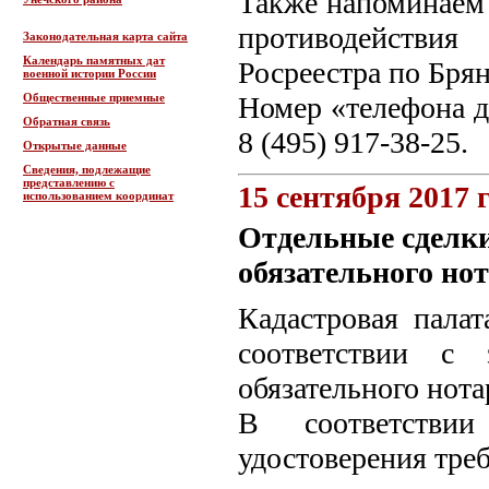
Также напоминаем 
противодействи
Законодательная карта сайта
Календарь памятных дат
Росреестра по Брян
военной истории России
Общественные приемные
Номер «телефона д
Обратная связь
8 (495) 917-38-25.
Открытые данные
Сведения, подлежащие
представлению с
15 сентября 2017 
использованием координат
Отдельные сделк
обязательного но
Кадастровая палат
соответствии с 
обязательного нота
В соответствии
удостоверения тре