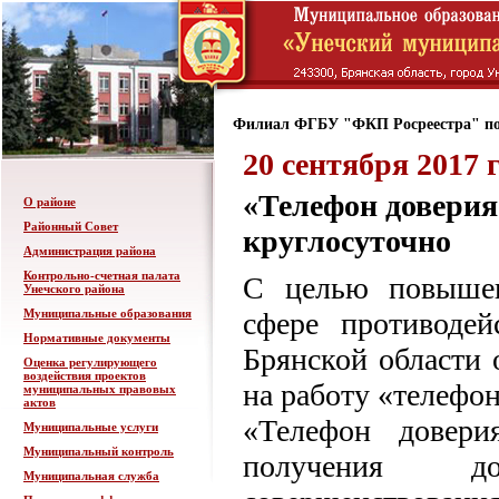
Филиал ФГБУ "ФКП Росреестра" по
20 сентября 2017 
«Телефон доверия
О районе
Районный Совет
круглосуточно
Администрация района
Контрольно-счетная палата
С целью повышен
Унечского района
Муниципальные образования
сфере противодей
Нормативные документы
Брянской области 
Оценка регулирующего
воздействия проектов
на работу «телефо
муниципальных правовых
актов
«Телефон довери
Муниципальные услуги
Муниципальный контроль
получения д
Муниципальная служба