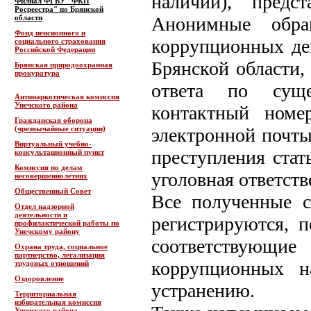
наличии), предс
Филиал ФГБУ "ФКП
Росреестра" по Брянской
области
Анонимные обра
Фонд пенсионного и
коррупционных де
социального страхования
Российской Федерации
Брянской области,
Брянская природоохранная
прокуратура
ответа по суще
Антинаркотическая комиссия
Унечского района
контактный номе
Гражданская оборона
(чрезвычайные ситуации)
электронной почты
Виртуальный учебно-
преступления стат
консультационный пункт
Комиссия по делам
уголовная ответств
несовершеннолетних
Общественный Совет
Все полученные 
Отдел надзорной
деятельности и
регистрируются, 
профилактической работы по
Унечскому району
соответствующие
Охрана труда, социальное
партнерство, легализация
коррупционных 
трудовых отношений
Оздоровление
устранению.
Территориальная
избирательная комиссия
Унечского района