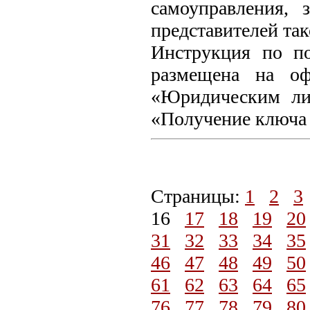
самоуправления,
представителей так
Инструкция по п
размещена на оф
«Юридическим ли
«Получение ключа
Страницы:
1
2
3
16
17
18
19
20
31
32
33
34
35
46
47
48
49
50
61
62
63
64
65
76
77
78
79
80