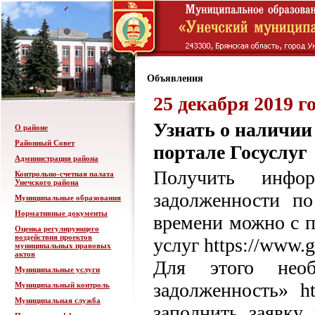
Объявления
25 декабря 2019 г
Узнать о наличии
О районе
Районный Совет
портале Госуслуг
Администрация района
Получить инфо
Контрольно-счетная палата
Унечского района
задолженности п
Муниципальные образования
Нормативные документы
времени можно с 
Оценка регулирующего
воздействия проектов
услуг https://www.g
муниципальных правовых
актов
Для этого необ
Муниципальные услуги
задолженность» htt
Муниципальный контроль
Муниципальная служба
заполнить заявку