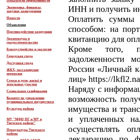
Показатели эффективности
ИНН и получить и
Экономика, финансы,
закупки, конкуренция
Оплатить суммы 
Новости
Объявления
способом: на порт
Противодействие коррупции
квитанцию для опл
Архитектура и
градостроительство
Кроме того, п
Благоустройство и экология
Городская среда
задолженности 
Доступная среда
России «Личный к
ЖКХ, пассажирские
перевозки
лиц» https://lkfl2.na
Семья и дети, жильё и
земельные участки
Наряду с информац
Социальная газификация
возможность полу
Комитет по управлению
муниципальным имуществом
имущества и транс
Культура района
и уплаченных на
МУ "МФЦ ПГ и МУ в
Унечском районе"
осуществлять оп
Прокуратура Унечского
района
декларацию по ф