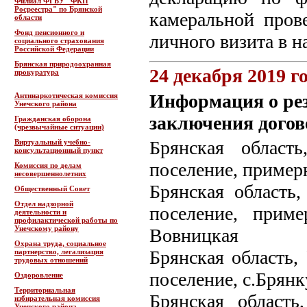
Филиал ФГБУ "ФКП
Росреестра" по Брянской
камеральной пров
области
Фонд пенсионного и
личного визита в 
социального страхования
Российской Федерации
Брянская природоохранная
24 декабря 2019 г
прокуратура
Информация о рез
Антинаркотическая комиссия
Унечского района
заключения догов
Гражданская оборона
(чрезвычайные ситуации)
Брянская област
Виртуальный учебно-
консультационный пункт
поселение, пример
Комиссия по делам
несовершеннолетних
Брянская область,
Общественный Совет
Отдел надзорной
поселение, приме
деятельности и
профилактической работы по
Унечскому району
Вовницкая
Охрана труда, социальное
Брянская область,
партнерство, легализация
трудовых отношений
поселение, с.Брян
Оздоровление
Территориальная
Брянская область
избирательная комиссия
Унечского района