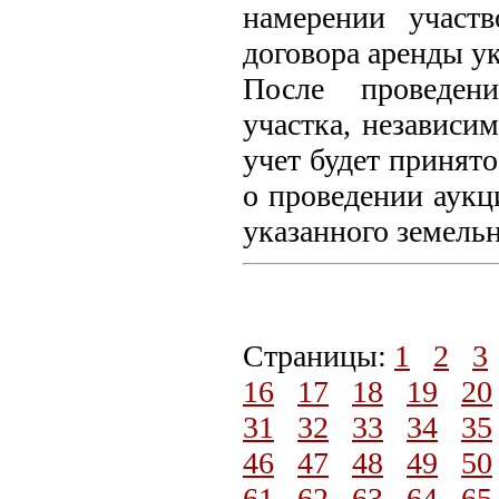
намерении участ
договора аренды ук
После проведени
участка, независи
учет будет принят
о проведении аукц
указанного земельн
Страницы:
1
2
3
16
17
18
19
20
31
32
33
34
35
46
47
48
49
50
61
62
63
64
65