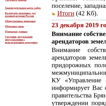
поселение, западна
Законодательная карта сайта
Итоги
(42 Кб).
Календарь памятных дат
военной истории России
Общественные приемные
23 декабря 2019 г
Обратная связь
Открытые данные
Внимание собстве
Сведения, подлежащие
арендаторов земе
представлению с
использованием координат
Внимание собств
арендаторов земел
придорожных поло
межмуниципальног
КУ «Управление 
информирует Вас 
правительства Бря
утверждении поря