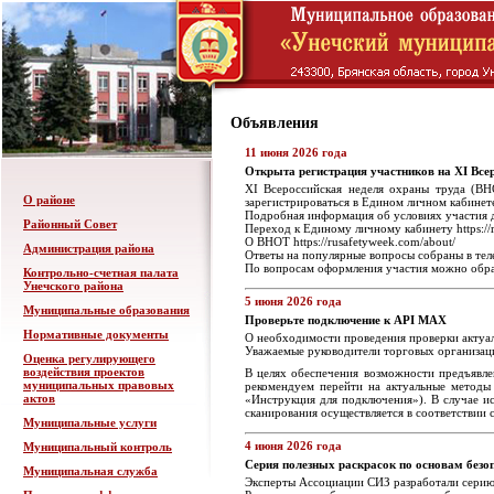
Объявления
11 июня 2026 года
Открыта регистрация участников на XI Все
XI Всероссийская неделя охраны труда (ВН
О районе
зарегистрироваться в Едином личном кабинете
Подробная информация об условиях участия дос
Районный Совет
Переход к Единому личному кабинету https://re
О ВНОТ https://rusafetyweek.com/about/
Администрация района
Ответы на популярные вопросы собраны в теле
По вопросам оформления участия можно обра
Контрольно-счетная палата
Унечского района
5 июня 2026 года
Муниципальные образования
Проверьте подключение к API МАХ
Нормативные документы
О необходимости проведения проверки актуа
Уважаемые руководители торговых организац
Оценка регулирующего
воздействия проектов
В целях обеспечения возможности предъявле
муниципальных правовых
рекомендуем перейти на актуальные методы
актов
«Инструкция для подключения»). В случае ис
сканирования осуществляется в соответствии
Муниципальные услуги
4 июня 2026 года
Муниципальный контроль
Серия полезных раскрасок по основам безо
Муниципальная служба
Эксперты Ассоциации СИЗ разработали серию 