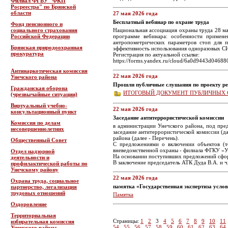
Филиал ФГБУ "ФКП
Росреестра" по Брянской
области
27 мая 2026 года
Бесплатный вебинар по охране труда
Фонд пенсионного и
социального страхования
Национальная ассоциация охраны труда 28 ма
Российской Федерации
программе вебинара: особенности примене
антропометрических параметров стоп для 
Брянская природоохранная
эффективность использования одноразовых СИЗ
прокуратура
Регистрация по актуальной ссылке:
https://forms.yandex.ru/cloud/6a0d9443d0468
Антинаркотическая комиссия
22 мая 2026 года
Унечского района
Прошли публичные слушания по проекту ре
Гражданская оборона
ИТОГОВЫЙ ДОКУМЕНТ ПУБЛИЧНЫХ
(чрезвычайные ситуации)
Виртуальный учебно-
22 мая 2026 года
консультационный пункт
Заседание антитеррористической комиссии
Комиссия по делам
в администрации Унечского района, под пре
несовершеннолетних
заседание антитеррористической комиссии (д
района (далее - Перечень).
Общественный Совет
С предложениями о включении объектов (т
вневедомственной охраны - филиала ФГКУ «Уп
Отдел надзорной
На основании поступивших предложений сфор
деятельности и
В заключение председатель АТК Дуда В.А. и 
профилактической работы по
Унечскому району
22 мая 2026 года
Охрана труда, социальное
памятка «Государственная экспертиза услов
партнерство, легализация
трудовых отношений
Памятка
Оздоровление
Территориальная
Страницы:
1
2
3
4
5
6
7
8
9
10
11
избирательная комиссия
54
55
56
57
58
59
60
61
62
63
64
Унечского района