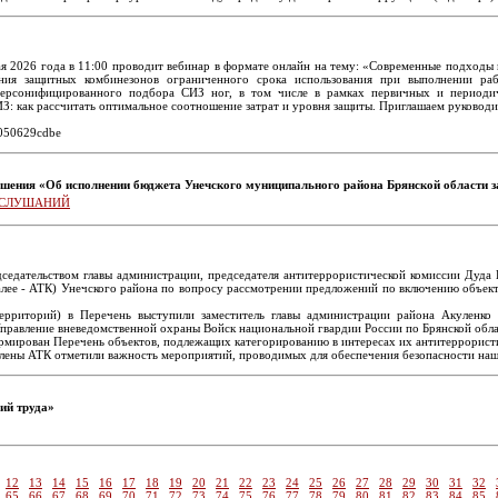
я 2026 года в 11:00 проводит вебинар в формате онлайн на тему: «Современные подходы
ния защитных комбинезонов ограниченного срока использования при выполнении раб
персонифицированного подбора СИЗ ног, в том числе в рамках первичных и периодич
: как рассчитать оптимальное соотношение затрат и уровня защиты. Приглашаем руководит
8050629cdbe
шения «Об исполнении бюджета Унечского муниципального района Брянской области з
 СЛУШАНИЙ
дседательством главы администрации, председателя антитеррористической комиссии Дуда
алее - АТК) Унечского района по вопросу рассмотрении предложений по включению объект
ерриторий) в Перечень выступили заместитель главы администрации района Акуленко
равление вневедомственной охраны Войск национальной гвардии России по Брянской обла
мирован Перечень объектов, подлежащих категорированию в интересах их антитеррорист
члены АТК отметили важность мероприятий, проводимых для обеспечения безопасности на
ий труда»
12
13
14
15
16
17
18
19
20
21
22
23
24
25
26
27
28
29
30
31
32
65
66
67
68
69
70
71
72
73
74
75
76
77
78
79
80
81
82
83
84
85