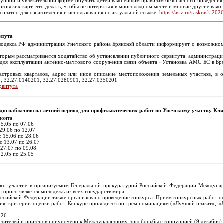
тупной и увлекательной форме обучить детей важнейшим правилам безопасного поведения. 
нковских карт, что делать, чтобы не потеряться в многолюдном месте и многие другие важн
есплатно для ознакомления и использования по актуальной ссылке:
https://asiz.ru/raskraski2026
итута
о кодекса РФ администрация Унечского района Брянской области информирует о возможно
торым рассматривается ходатайство об установлении публичного сервитута: администрация
: для эксплуатации антенно-мачтового сооружения связи объекта «Установка АМС БС в Б
дастровых кварталов, адрес или иное описание местоположения земельных участков, в 
, 32.27.0140201, 32.27.0280901, 32.27.0350201
рвитута
доснабжению на летний период для профилактических работ по Унечскому участку Кли
монта
 по 07.06
06 по 12.07
с 15.06 по 28.06
 13.07 по 26.07
7 по 09.08
по 25.05
ют участие в организуемом Генеральной прокуратурой Российской Федерации Междуна
оторого является молодежь из всех государств мира.
сийской Федерации также организовано проведение конкурса. Прием конкурсных работ осуще
ия, критерии оценки работ. Конкурс проводится по трём номинациям («Лучший плакат», «Л
026.
едителей и призеров приурочено к Международному дню борьбы с коррупцией (9 декабря).