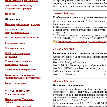
Показатели эффективности
Раскраски разработаны для того, чтобы в дос
дороге, основы безопасного использования ба
Экономика, финансы,
Вся серия детских раскрасок предоставлена б
закупки, конкуренция
3 июня 2026 года
Новости
Сообщение о возможном установлении серв
Объявления
В соответствии со статьей 39.42 Земельног
Брянской области.
Противодействие коррупции
1. Наименование уполномоченного органа, ко
Архитектура и
2. Цели установления публичного сервитута
градостроительство
(УЦН 2.0)».
3. Перечень земельных участков, земель ка
Благоустройство и экология
32:27:0050701, 32.27.0101025, 32.27.0120102
Сообщение о возможном установлении се
Городская среда
Доступная среда
28 мая 2026 года
Грфик остановок котельных по горячему во
ЖКХ, пассажирские
перевозки
Адрес котельной / Срок прохождения профре
Кот №2,ул.Ленина,5а с 25.05
Семья и дети, жильё и
Кот.№6 (22 кв),ул.Совхозная с 29.
земельные участки
Кот.№ 10(Ж.д.больница), ул.Октябрьская,62Б 
Кот №13 (ПУ-13), ул. Комсомольская,За с
Социальная газификация
БМК, ул.Танкистов,33 с 27.0
Кот №19 с.Высокое с 12.05 
Комитет по управлению
муниципальным имуществом
28 мая 2026 года
Культура района
Вместе против коррупции
Ежегодно жители Брянской области принима
МУ "МФЦ ПГ и МУ в
коррупции!» (далее - конкурс), участниками к
Унечском районе"
В текущем году Генеральной прокуратурой Рос
проведения, регламентирующие условия участ
Прокуратура Унечского
16 до 20 лет; от 21 до 25 лет).
района
Работы принимаются с 01.05.2026 по 01.10.2
Подведение итогов конкурса, объявление поб