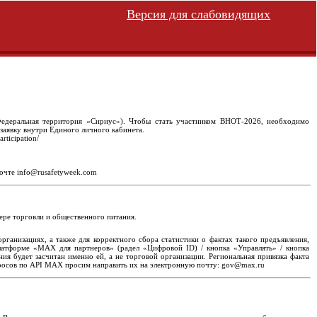
Версия для слабовидящих
Федеральная территория «Сириус»). Чтобы стать участником ВНОТ-2026, необходимо
 заявку внутри Единого личного кабинета.
ticipation/
очте info@rusafetyweek.com
ре торговли и общественного питания.
ганизациях, а также для корректного сбора статистики о фактах такого предъявления,
атформе «MAX для партнеров» (радел «Цифровой ID) / кнопка «Управлять» / кнопка
ия будет засчитан именно ей, а не торговой организации. Региональная привязка факта
опросов по API MAX просим направить их на электронную почту: gov@max.ru