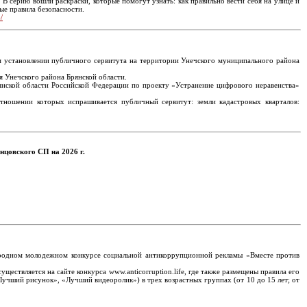
В серию вошли раскраски, которые помогут узнать: как правильно вести себя на улице и
ые правила безопасности.
/
м установлении публичного сервитута на территории Унечского муниципального района
 Унечского района Брянской области.
рянской области Российской Федерации по проекту «Устранение цифрового неравенства»
отношении которых испрашивается публичный сервитут: земли кадастровых кварталов:
нцовского СП на 2026 г.
родном молодежном конкурсе социальной антикоррупционной рекламы «Вместе против
ствляется на сайте конкурса www.anticorruption.life, где также размещены правила его
учший рисунок», «Лучший видеоролик») в трех возрастных группах (от 10 до 15 лет; от