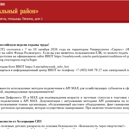
российскую неделю охраны труда!
ОТ) состоится с 7 по 10 октября 2026 года на территории Университета «Сириус» (
 на сайте Фонда Росконгресс. Если вы уже являетесь пользователем ЕЛК, то можете подать
тупна на официальном сайте ВНОТ https://rusafetyweek.com/to-participants/conditions-of-par
g.roscongress.org/ru/login
грам-боте ВНОТ https://t.me/safetyweek_info_bot
щаться в информационный центр ВНОТ по телефону +7 (495) 640 78 27 или электронной п
льности используемых методов подключения к API MAX для хозяйствующих субъектов в сфе
ий, индивидуальные предприниматели!
ния Цифрового ID в МАХ для подтверждения возраста и льготных статусов в торговых ор
 подключения к API MAX. Документация с актуальными методами API размещена на пл
пользования токена организации, обслуживающей кассовое оборудование, факт сканирован
 с регионом организации, которая осуществила сканирование. При наличии технических в
пасности от Ассоциации СИЗ
полезных детских раскрасок по основам безопасности «Безопасность через творчество!»