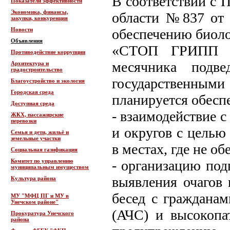
В соответствии с 
Показатели эффективности
Экономика, финансы,
области №837 от 
закупки, конкуренция
Новости
обеспечению биоло
Объявления
«СТОП ГРИПП П
Противодействие коррупции
месячника подве
Архитектура и
градостроительство
государственны
Благоустройство и экология
Городская среда
планируется обесп
Доступная среда
- взаимодействие 
ЖКХ, пассажирские
перевозки
и округов с целью
Семья и дети, жильё и
земельные участки
в местах, где не о
Социальная газификация
Комитет по управлению
- организацию под
муниципальным имуществом
выявления очагов
Культура района
бесед с граждана
МУ "МФЦ ПГ и МУ в
Унечском районе"
(АЧС) и высокопа
Прокуратура Унечского
района