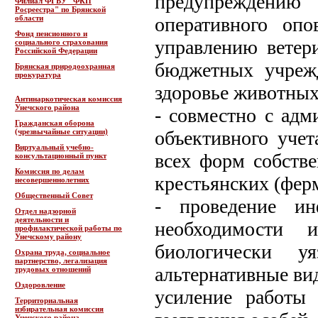
предупреждению
Филиал ФГБУ "ФКП
Росреестра" по Брянской
области
оперативного опо
Фонд пенсионного и
управлению ветер
социального страхования
Российской Федерации
бюджетных учреж
Брянская природоохранная
прокуратура
здоровье животных
Антинаркотическая комиссия
Унечского района
- совместно с адм
Гражданская оборона
(чрезвычайные ситуации)
объективного учет
Виртуальный учебно-
всех форм собств
консультационный пункт
Комиссия по делам
крестьянских (фер
несовершеннолетних
Общественный Совет
- проведение ин
Отдел надзорной
деятельности и
необходимости 
профилактической работы по
Унечскому району
биологически у
Охрана труда, социальное
партнерство, легализация
альтернативные ви
трудовых отношений
Оздоровление
усиление работы
Территориальная
избирательная комиссия
Унечского района