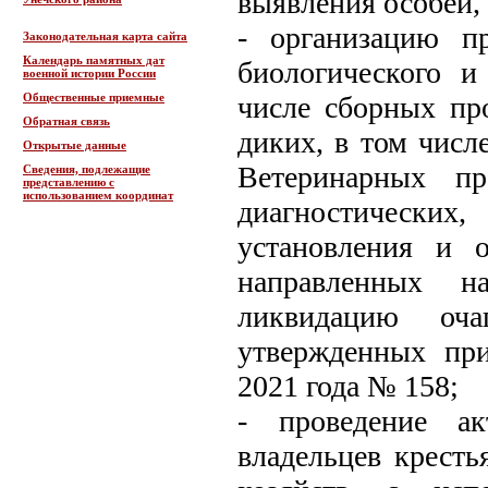
выявления особей
- организацию п
Законодательная карта сайта
Календарь памятных дат
биологического и
военной истории России
Общественные приемные
числе сборных про
Обратная связь
диких, в том числ
Открытые данные
Ветеринарных пр
Сведения, подлежащие
представлению с
использованием координат
диагностических
установления и 
направленных н
ликвидацию оча
утвержденных пр
2021 года № 158;
- проведение ак
владельцев крест