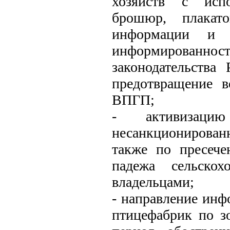
хозяйств с испо
брошюр, плакато
информации и 
информированн
законодательства
предотвращение 
ВПГП;
- активизац
несанкционированн
также по пресече
падежа сельско
владельцами;
- направление инф
птицефабрик по з