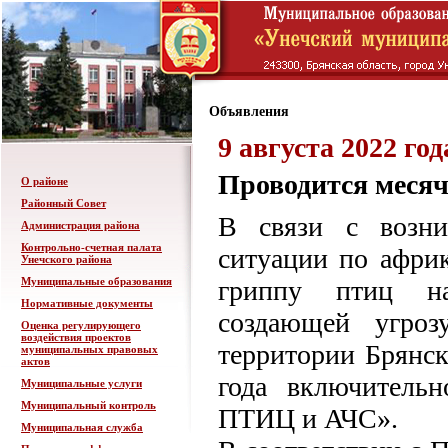
Объявления
9 августа 2022 год
Проводится мес
О районе
Районный Совет
В связи с возни
Администрация района
Контрольно-счетная палата
ситуации по афри
Унечского района
Муниципальные образования
гриппу птиц на
Нормативные документы
создающей угроз
Оценка регулирующего
воздействия проектов
территории Брянск
муниципальных правовых
актов
года включитель
Муниципальные услуги
Муниципальный контроль
ПТИЦ и АЧС».
Муниципальная служба