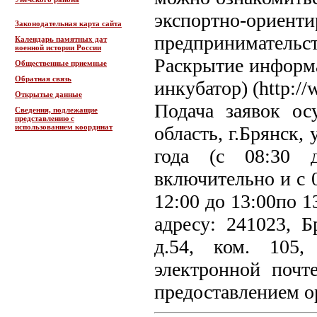
экспортно-ориент
Законодательная карта сайта
предприниматель
Календарь памятных дат
военной истории России
Раскрытие информа
Общественные приемные
Обратная связь
инкубатор) (http://
Открытые данные
Подача заявок ос
Сведения, подлежащие
представлению с
использованием координат
область, г.Брянск,
года (с 08:30 
включительно и с 0
12:00 до 13:00по 1
адресу: 241023, Б
д.54, ком. 105,
электронной почт
предоставлением о