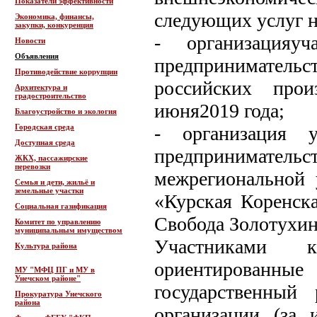
Показатели эффективности
следующих услуг н
Экономика, финансы,
закупки, конкуренция
- организацияу
Новости
Объявления
предприниматель
Противодействие коррупции
российских прои
Архитектура и
градостроительство
июня2019 года;
Благоустройство и экология
Городская среда
- организация у
Доступная среда
предпринимате
ЖКХ, пассажирские
перевозки
межрегиональной 
Семья и дети, жильё и
земельные участки
«Курская Коренска
Социальная газификация
Свобода Золотухин
Комитет по управлению
муниципальным имуществом
Участниками 
Культура района
ориентированны
МУ "МФЦ ПГ и МУ в
Унечском районе"
государственный
Прокуратура Унечского
района
организации (за 