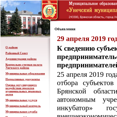
Объявления
29 апреля 2019 го
К сведению субъек
О районе
Районный Совет
предприниматель
Администрация района
предпринимателей
Контрольно-счетная палата
Унечского района
25 апреля 2019 год
Муниципальные образования
Нормативные документы
отбора субъектов
Оценка регулирующего
воздействия проектов
Брянской област
муниципальных правовых
актов
автономным учре
Муниципальные услуги
инкубатор» го
Муниципальный контроль
Муниципальная служба
внешнеэкономиче