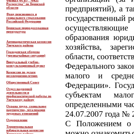
Филиал ФГБУ "ФКП
Росреестра" по Брянской
предприятий), а т
области
Фонд пенсионного и
государственный р
социального страхования
Российской Федерации
осуществляющие 
Брянская природоохранная
прокуратура
образования юриди
Антинаркотическая комиссия
хозяйства, заре
Унечского района
Гражданская оборона
области, соответс
(чрезвычайные ситуации)
Виртуальный учебно-
Федерального зако
консультационный пункт
Комиссия по делам
малого и средне
несовершеннолетних
Общественный Совет
Федерации». Госуд
Отдел надзорной
субъектам мало
деятельности и
профилактической работы по
Унечскому району
определенными част
Охрана труда, социальное
партнерство, легализация
24.07.2007 года № 
трудовых отношений
Оздоровление
С Положением о 
Территориальная
избирательная комиссия
можно ознакомитьс
Унечского района