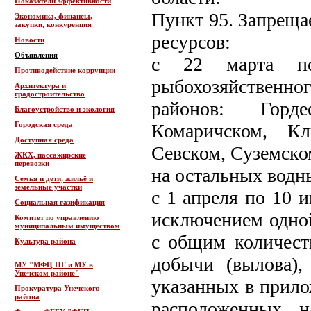
Показатели эффективности
Пункт 95. Запреща
Экономика, финансы,
закупки, конкуренция
ресурсов:
Новости
Объявления
с 22 марта п
Противодействие коррупции
рыбохозяйствен
Архитектура и
градостроительство
районов: Горде
Благоустройство и экология
Городская среда
Комаричском, Кл
Доступная среда
Севском, Суземско
ЖКХ, пассажирские
перевозки
на остальных водн
Семья и дети, жильё и
земельные участки
с 1 апреля по 10 
Социальная газификация
исключением одной
Комитет по управлению
муниципальным имуществом
с общим количест
Культура района
добычи (вылова),
МУ "МФЦ ПГ и МУ в
Унечском районе"
указанных в прило
Прокуратура Унечского
района
расположенных н