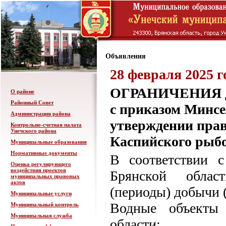
Объявления
28 февраля 2025 г
ОГРАНИЧЕНИЯ для
О районе
Районный Совет
с приказом Минсел
Администрация района
утверждении прав
Контрольно-счетная палата
Унечского района
Каспийского рыбо
Муниципальные образования
Нормативные документы
В соответствии 
Оценка регулирующего
воздействия проектов
Брянской облас
муниципальных правовых
актов
(периоды) добычи 
Муниципальные услуги
Водные объекты 
Муниципальный контроль
Муниципальная служба
области: