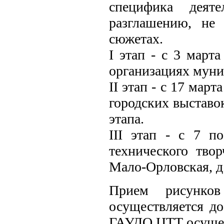
специфика деяте
разглашению, не
сюжетах.
I этап - с 3 март
организациях муни
II этап - с 17 мар
городских выставок
этапа.
III этап - с 7 
технического твор
Мало-Орловская, д. 
Прием рисунко
осуществляется до
ГАУДО ЦТТ осущест