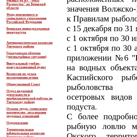
Филиал ФГБУ "ФКП
Росреестра" по Брянской
значения Волжско-
области
Фонд пенсионного и
к Правилам рыболо
социального страхования
Российской Федерации
с 15 декабря по 31 
Брянская природоохранная
прокуратура
с 1 октября по 30 и
Антинаркотическая комиссия
с 1 октября по 30 
Унечского района
Гражданская оборона
приложении №6 "П
(чрезвычайные ситуации)
Виртуальный учебно-
на водных объект
консультационный пункт
Комиссия по делам
Каспийского рыб
несовершеннолетних
Общественный Совет
рыболовства
Отдел надзорной
осетровых видов
деятельности и
профилактической работы по
Унечскому району
подуста.
Охрана труда, социальное
партнерство, легализация
С более подробн
трудовых отношений
Оздоровление
рыбную ловлю мо
Территориальная
избирательная комиссия
Окского террито
Унечского района