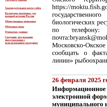
https://moktu.fish
Законодательная карта сайта
государственног
Календарь памятных дат
военной истории России
биологических рес
Общественные приемные
Обратная связь
по телефону: 
Открытые данные
почта:bryansk@mok
Сведения, подлежащие
представлению с
использованием координат
Московско-Окско
сообщать о факт
линии» рыбоохраны 
26 февраля 2025 г
Информационное с
электронной форм
муниципального 