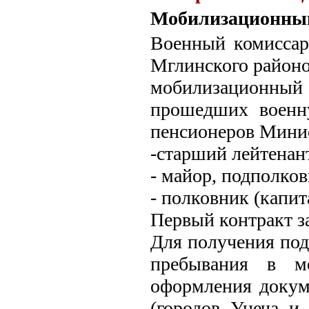
Мобилизационный
Военный комиссар
Мглинского районо
мобилизационны
прошедших военн
пенсионеров Минис
-старший лейтенант
- майор, подполковн
- полковник (капита
Первый контракт за
Для получения под
пребывания в мо
оформления докум
(городов Унеча и