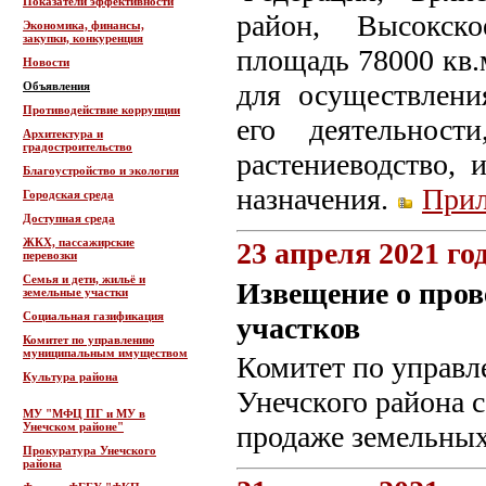
Показатели эффективности
район, Высокско
Экономика, финансы,
закупки, конкуренция
площадь 78000 кв.м
Новости
для осуществлени
Объявления
Противодействие коррупции
его деятельност
Архитектура и
градостроительство
растениеводство, 
Благоустройство и экология
назначения.
При
Городская среда
Доступная среда
ЖКХ, пассажирские
23 апреля 2021 го
перевозки
Семья и дети, жильё и
Извещение о пров
земельные участки
Социальная газификация
участков
Комитет по управлению
муниципальным имуществом
Комитет по управ
Культура района
Унечского района 
МУ "МФЦ ПГ и МУ в
Унечском районе"
продаже земельны
Прокуратура Унечского
района