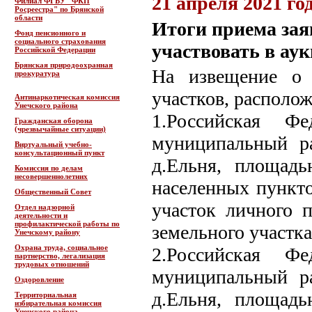
21 апреля 2021 го
Филиал ФГБУ "ФКП
Росреестра" по Брянской
области
Итоги приема зая
Фонд пенсионного и
социального страхования
участвовать в ау
Российской Федерации
Брянская природоохранная
На извещение о 
прокуратура
участков, располо
Антинаркотическая комиссия
Унечского района
1.Российская Фе
Гражданская оборона
(чрезвычайные ситуации)
муниципальный ра
Виртуальный учебно-
консультационный пункт
д.Ельня, площадь
Комиссия по делам
несовершеннолетних
населенных пункто
Общественный Совет
участок личного п
Отдел надзорной
деятельности и
профилактической работы по
земельного участка
Унечскому району
Охрана труда, социальное
2.Российская Фе
партнерство, легализация
трудовых отношений
муниципальный ра
Оздоровление
д.Ельня, площадь
Территориальная
избирательная комиссия
Унечского района