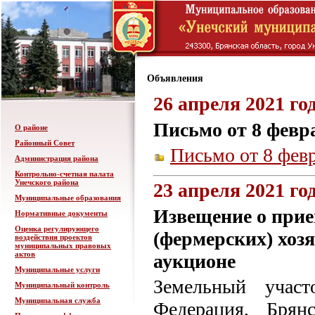
Объявления
26 апреля 2021 го
Письмо от 8 февра
О районе
Районный Совет
Письмо от 8 февр
Администрация района
Контрольно-счетная палата
Унечского района
23 апреля 2021 го
Муниципальные образования
Извещение о прие
Нормативные документы
Оценка регулирующего
(фермерских) хоз
воздействия проектов
муниципальных правовых
актов
аукционе
Муниципальные услуги
Земельный участ
Муниципальный контроль
Муниципальная служба
Федерация, Брян