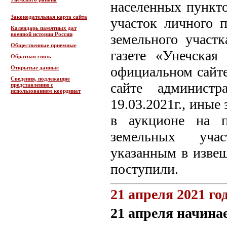
населенных пункто
Законодательная карта сайта
участок личного п
Календарь памятных дат
военной истории России
земельного участ
Общественные приемные
газете «Унечская
Обратная связь
официальном сайте
Открытые данные
Сведения, подлежащие
сайте администр
представлению с
использованием координат
19.03.2021г., иные
в аукционе на п
земельных учас
указанным в изве
поступили.
21 апреля 2021 го
21 апреля начина