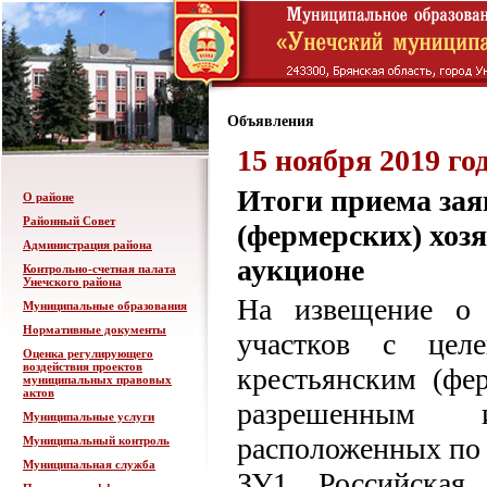
Объявления
15 ноября 2019 го
Итоги приема зая
О районе
Районный Совет
(фермерских) хоз
Администрация района
аукционе
Контрольно-счетная палата
Унечского района
На извещение о 
Муниципальные образования
Нормативные документы
участков с целе
Оценка регулирующего
воздействия проектов
крестьянским (фер
муниципальных правовых
актов
разрешенным и
Муниципальные услуги
расположенных по 
Муниципальный контроль
Муниципальная служба
ЗУ1. Российская 