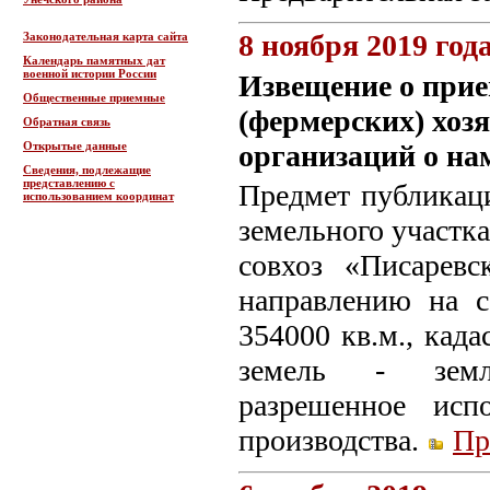
8 ноября 2019 год
Законодательная карта сайта
Календарь памятных дат
военной истории России
Извещение о прие
Общественные приемные
(фермерских) хоз
Обратная связь
Открытые данные
организаций о на
Сведения, подлежащие
представлению с
Предмет публикаци
использованием координат
земельного участка
совхоз «Писарев
направлению на с
354000 кв.м., када
земель - земли
разрешенное испо
производства.
Пр