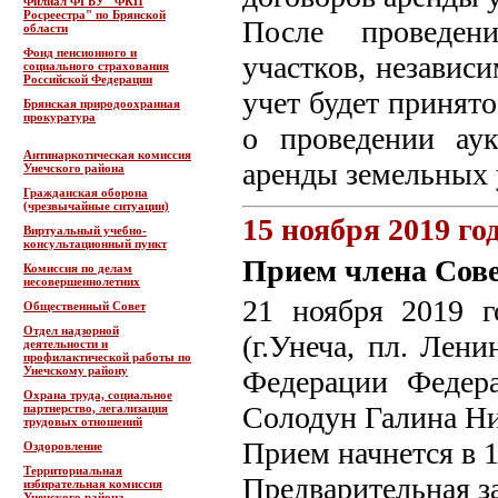
Филиал ФГБУ "ФКП
Росреестра" по Брянской
После проведен
области
Фонд пенсионного и
участков, независ
социального страхования
Российской Федерации
учет будет принят
Брянская природоохранная
прокуратура
о проведении ау
Антинаркотическая комиссия
аренды земельных 
Унечского района
Гражданская оборона
(чрезвычайные ситуации)
15 ноября 2019 го
Виртуальный учебно-
консультационный пункт
Прием члена Сов
Комиссия по делам
несовершеннолетних
21 ноября 2019 г
Общественный Совет
Отдел надзорной
(г.Унеча, пл. Лен
деятельности и
профилактической работы по
Унечскому району
Федерации Федер
Охрана труда, социальное
Солодун Галина Ни
партнерство, легализация
трудовых отношений
Прием начнется в 1
Оздоровление
Территориальная
Предварительная за
избирательная комиссия
Унечского района