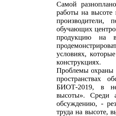
Самой разноплан
работы на высоте 
производители, 
обучающих центров
продукцию на в
продемонстриров
условиях, которы
конструкциях.
Проблемы охраны т
пространствах о
БИОТ-2019, в н
высоты». Среди 
обсуждению, - ре
труда на высоте, 