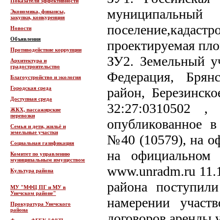
Показатели эффективности
муниципальны
Экономика, финансы,
закупки, конкуренция
поселение,кад
Новости
Объявления
проектируемая пло
Противодействие коррупции
ЗУ2. Земельный уч
Архитектура и
градостроительство
Федерация, Брян
Благоустройство и экология
Городская среда
район, Березинско
Доступная среда
32:27:0310502 ,
ЖКХ, пассажирские
перевозки
опубликованное в 
Семья и дети, жильё и
земельные участки
№40 (10579), на оф
Социальная газификация
на официальном 
Комитет по управлению
муниципальным имуществом
www.unradm.ru 11.1
Культура района
района поступил
МУ "МФЦ ПГ и МУ в
Унечском районе"
намерении участ
Прокуратура Унечского
района
договоров аренды 