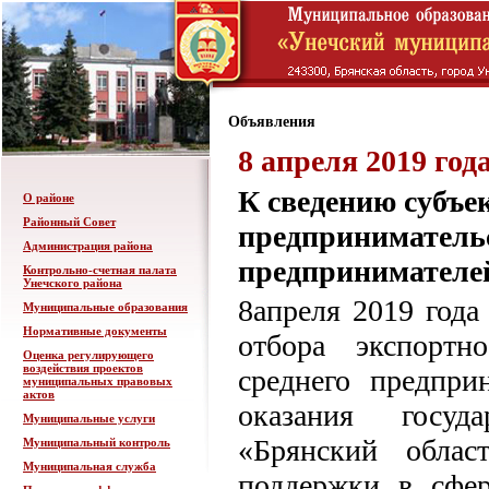
Объявления
8 апреля 2019 год
К сведению субъек
О районе
Районный Совет
предприниматель
Администрация района
предпринимателей
Контрольно-счетная палата
Унечского района
8апреля 2019 года
Муниципальные образования
Нормативные документы
отбора экспортн
Оценка регулирующего
воздействия проектов
среднего предпри
муниципальных правовых
актов
оказания госуд
Муниципальные услуги
«Брянский област
Муниципальный контроль
Муниципальная служба
поддержки в сфер