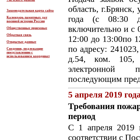
область, г.Брянск,
Законодательная карта сайта
года (с 08:30 
Календарь памятных дат
военной истории России
включительно и с 0
Общественные приемные
Обратная связь
12:00 до 13:00по 1
Открытые данные
по адресу: 241023,
Сведения, подлежащие
представлению с
использованием координат
д.54, ком. 105,
электронной по
последующим пред
5 апреля 2019 год
Требования пожар
период
С 1 апреля 2019 
соответствии с По