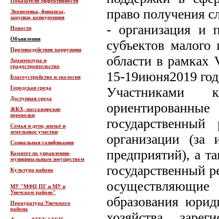
Показатели эффективности
право получения с
Экономика, финансы,
закупки, конкуренция
- организация и 
Новости
Объявления
субъектов малого 
Противодействие коррупции
области в рамках 
Архитектура и
градостроительство
15-19июня2019 год
Благоустройство и экология
Городская среда
Участниками 
Доступная среда
ориентированны
ЖКХ, пассажирские
перевозки
государственный
Семья и дети, жильё и
земельные участки
организации (за 
Социальная газификация
предприятий), а т
Комитет по управлению
муниципальным имуществом
государственный р
Культура района
осуществляющие 
МУ "МФЦ ПГ и МУ в
Унечском районе"
образования юриди
Прокуратура Унечского
района
хозяйства, заре