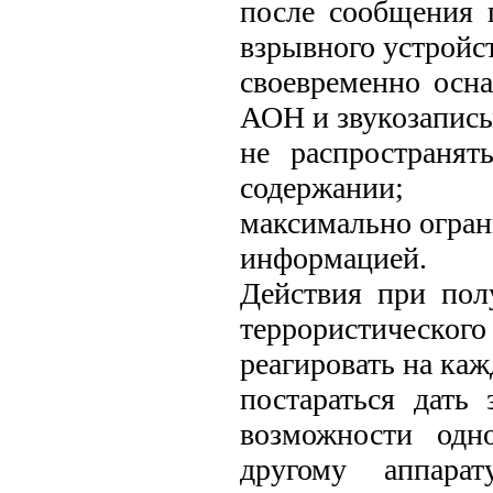
после сообщения 
взрывного устройст
своевременно осн
АОН и звукозапис
не распространя
содержании;
максимально огра
информацией.
Действия при пол
террористического 
реагировать на ка
постараться дать 
возможности одн
другому аппара