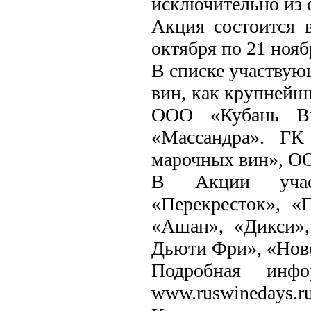
исключительно из 
Акция состоится 
октября по 21 нояб
В списке участвую
вин, как крупнейш
ООО «Кубань В
«Массандра». ГК
марочных вин», ОО
В Акции участ
«Перекресток», «
«Ашан», «Дикси»,
Дьюти Фри», «Ново
Подробная инф
www.ruswinedays.ru