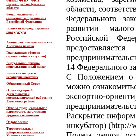
Филиал ФГБУ "ФКП
Росреестра" по Брянской
области, соответс
области
Фонд пенсионного и
Федерального за
социального страхования
Российской Федерации
развитии малог
Брянская природоохранная
прокуратура
Российской Феде
Антинаркотическая комиссия
предоставляет
Унечского района
Гражданская оборона
предпринимательст
(чрезвычайные ситуации)
Виртуальный учебно-
14 Федерального за
консультационный пункт
Комиссия по делам
С Положением о 
несовершеннолетних
Общественный Совет
можно ознакомитьс
Отдел надзорной
экспортно-ориент
деятельности и
профилактической работы по
Унечскому району
предприниматель
Охрана труда, социальное
партнерство, легализация
Раскрытие информа
трудовых отношений
Оздоровление
инкубатор) (http://
Территориальная
избирательная комиссия
Подача заявок ос
Унечского района