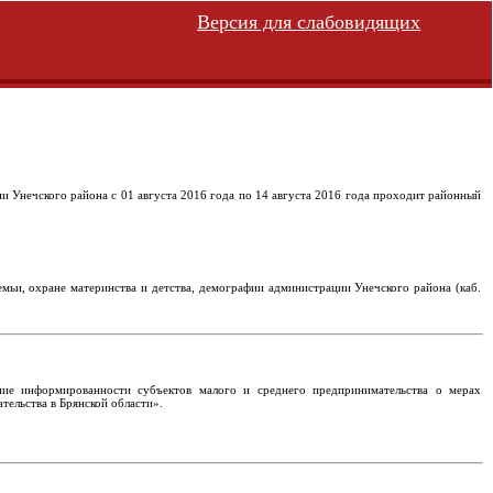
Версия для слабовидящих
 Унечского района с 01 августа 2016 года по 14 августа 2016 года проходит районный
мьи, охране материнства и детства, демографии администрации Унечского района (каб.
ие информированности субъектов малого и среднего предпринимательства о мерах
ельства в Брянской области».