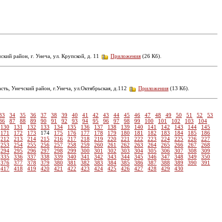
ий район, г. Унеча, ул. Крупской, д. 11
Приложения
(26 Кб).
ть, Унечский район, г.Унеча, ул.Октябрьская, д.112
Приложения
(13 Кб).
33
34
35
36
37
38
39
40
41
42
43
44
45
46
47
48
49
50
51
52
53
86
87
88
89
90
91
92
93
94
95
96
97
98
99
100
101
102
103
104
130
131
132
133
134
135
136
137
138
139
140
141
142
143
144
145
171
172
173
174
175
176
177
178
179
180
181
182
183
184
185
186
212
213
214
215
216
217
218
219
220
221
222
223
224
225
226
227
253
254
255
256
257
258
259
260
261
262
263
264
265
266
267
268
294
295
296
297
298
299
300
301
302
303
304
305
306
307
308
309
335
336
337
338
339
340
341
342
343
344
345
346
347
348
349
350
376
377
378
379
380
381
382
383
384
385
386
387
388
389
390
391
417
418
419
420
421
422
423
424
425
426
427
428
429
430