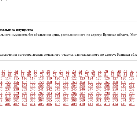
ипального имущества
ного имущества без объявления цены, расположенного по адресу: Брянская область, Унечск
заключения договора аренды земельного участка, расположенного по адресу: Брянская облас
12
13
14
15
16
17
18
19
20
21
22
23
24
25
26
27
28
29
30
31
32
65
66
67
68
69
70
71
72
73
74
75
76
77
78
79
80
81
82
83
84
85
13
114
115
116
117
118
119
120
121
122
123
124
125
126
127
128
129
54
155
156
157
158
159
160
161
162
163
164
165
166
167
168
169
170
95
196
197
198
199
200
201
202
203
204
205
206
207
208
209
210
211
36
237
238
239
240
241
242
243
244
245
246
247
248
249
250
251
252
77
278
279
280
281
282
283
284
285
286
287
288
289
290
291
292
293
18
319
320
321
322
323
324
325
326
327
328
329
330
331
332
333
334
59
360
361
362
363
364
365
366
367
368
369
370
371
372
373
374
375
00
401
402
403
404
405
406
407
408
409
410
411
412
413
414
415
416