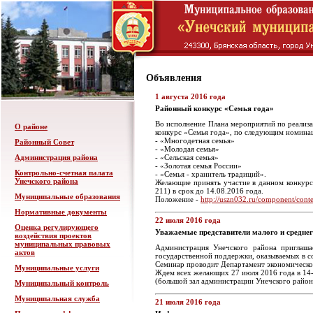
Объявления
1 августа 2016 года
Районный конкурс «Семья года»
Во исполнение Плана мероприятий по реализа
О районе
конкурс «Семья года», по следующим номина
- «Многодетная семья»
Районный Совет
- «Молодая семья»
Администрация района
- «Сельская семья»
- «Золотая семья России»
Контрольно-счетная палата
- «Семья - хранитель традиций».
Унечского района
Желающие принять участие в данном конкурсе
211) в срок до 14.08.2016 года.
Муниципальные образования
Положение -
http://uszn032.ru/component/conte
Нормативные документы
22 июля 2016 года
Оценка регулирующего
Уважаемые представители малого и среднег
воздействия проектов
муниципальных правовых
Администрация Унечского района приглаша
актов
государственной поддержки, оказываемых в с
Семинар проводит Департамент экономическог
Муниципальные услуги
Ждем всех желающих 27 июля 2016 года в 14-
(большой зал администрации Унечского район
Муниципальный контроль
Муниципальная служба
21 июля 2016 года