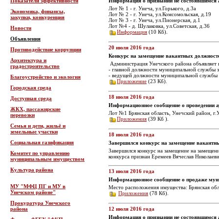
Показатели эффективности
Информация о признании не состоявшимся 
Лот № 1 - г. Унеча, ул.Горького, д.3а
Экономика, финансы,
Лот № 2 - г. Унеча, ул.Комсомольская, д.19
закупки, конкуренция
Лот № 3 - г. Унеча, ул.Пионерская, д.1
Лот №4 - д. Шулаковка, ул.Советская, д.36
Новости
Информация
(10 Кб).
Объявления
20 июля 2016 года
Противодействие коррупции
Конкурс на замещение вакантных должност
Архитектура и
Администрация Унечского района объявляет 
градостроительство
- главной должности муниципальной службы з
- ведущей должности муниципальной службы 
Благоустройство и экология
Приложение
(23 Кб).
Городская среда
18 июля 2016 года
Доступная среда
Информационное сообщение о проведении 
ЖКХ, пассажирские
Лот №1 Брянская область, Унечский район, г.У
перевозки
Приложения
(39 Кб ).
Семья и дети, жильё и
земельные участки
18 июля 2016 года
Социальная газификация
Завершился конкурс на замещение вакантн
Завершился конкурс на замещение на замещен
Комитет по управлению
конкурса признан Еремеев Вячеслав Николаеви
муниципальным имуществом
Культура района
13 июля 2016 года
Информационное сообщение о продаже мун
МУ "МФЦ ПГ и МУ в
Место расположения имущества: Брянская облас
Унечском районе"
Приложения
(78 Кб).
Прокуратура Унечского
района
12 июля 2016 года
Информация о признании не состоявшимся 