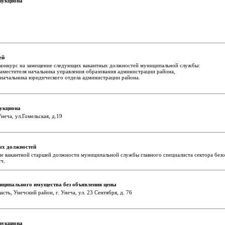
аукциона
ей
конкурс на замещение следующих вакантных должностей муниципальной службы:
аместителя начальника управления образования администрации района,
начальника юридического отдела администрации района.
аукциона
неча, ул.Гомельская, д.19
ых должностей
ие вакантной старшей должности муниципальной службы главного специалиста сектора без
ч.
иципального имущества без объявления цены
ть, Унечский район, г. Унеча, ул. 23 Сентября, д. 76
аукциона