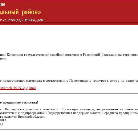
ции Концепции государственной семейной политики в Российской Федерации на территории
циям:
 предоставляют материалы в соответствии с Положением о конкурсе в сектор по делам се
nt/article/1915--q-q.html
о предпринимательства!
ет Вас принять участие в зональном обучающем семинаре, направленном на повышен
оответствии с подпрограммой «Государственная поддержка малого и среднего предпринимат
о развития Брянской области.
00 !
а)