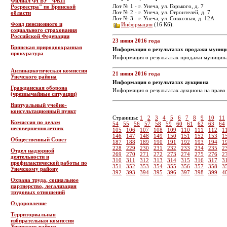
Филиал ФГБУ "ФКП
Лот № 1 - г. Унеча, ул. Горького, д. 7
Росреестра" по Брянской
Лот № 2 - г. Унеча, ул. Строителей, д. 7
области
Лот № 3 - г. Унеча, ул. Совхозная, д. 12А
Фонд пенсионного и
Информация
(16 Кб).
социального страхования
Российской Федерации
23 июня 2016 года
Брянская природоохранная
Информация о результатах продажи муниц
прокуратура
Информация о результатах продажи муниципаль
Антинаркотическая комиссия
21 июня 2016 года
Унечского района
Информация о результатах аукциона
Гражданская оборона
Информация о результатах аукциона на право 
(чрезвычайные ситуации)
Виртуальный учебно-
консультационный пункт
Страницы:
1
2
3
4
5
6
7
8
9
10
11
Комиссия по делам
54
55
56
57
58
59
60
61
62
63
64
несовершеннолетних
105
106
107
108
109
110
111
112
1
146
147
148
149
150
151
152
153
1
Общественный Совет
187
188
189
190
191
192
193
194
1
228
229
230
231
232
233
234
235
2
Отдел надзорной
269
270
271
272
273
274
275
276
2
деятельности и
310
311
312
313
314
315
316
317
3
профилактической работы по
351
352
353
354
355
356
357
358
3
Унечскому району
392
393
394
395
396
397
398
399
4
Охрана труда, социальное
партнерство, легализация
трудовых отношений
Оздоровление
Территориальная
избирательная комиссия
Унечского района