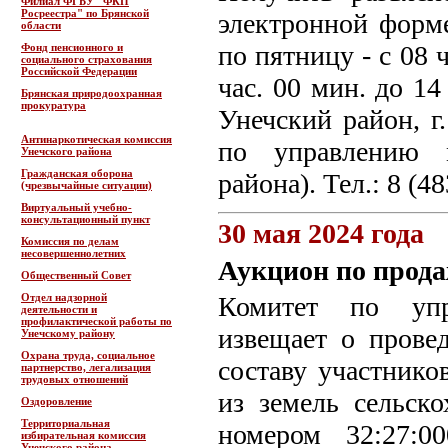
Филиал ФГБУ "ФКП
Росреестра" по Брянской
электронной форм
области
по пятницу - с 08 
Фонд пенсионного и
социального страхования
Российской Федерации
час. 00 мин. до 14
Брянская природоохранная
прокуратура
Унечский район, г.
Антинаркотическая комиссия
по управлению 
Унечского района
Гражданская оборона
района). Тел.: 8 (4
(чрезвычайные ситуации)
Виртуальный учебно-
консультационный пункт
30 мая 2024 года
Комиссия по делам
несовершеннолетних
Аукцион по прода
Общественный Совет
Отдел надзорной
Комитет по упр
деятельности и
профилактической работы по
извещает о прове
Унечскому району
Охрана труда, социальное
составу участнико
партнерство, легализация
трудовых отношений
из земель сельско
Оздоровление
Территориальная
номером 32:27:0
избирательная комиссия
Унечского района