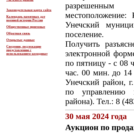
разрешенным и
Законодательная карта сайта
местоположение: 
Календарь памятных дат
военной истории России
Унечский муници
Общественные приемные
поселение.
Обратная связь
Открытые данные
Получить разъясн
Сведения, подлежащие
представлению с
электронной форм
использованием координат
по пятницу - с 08 
час. 00 мин. до 14
Унечский район, г.
по управлению 
района). Тел.: 8 (4
30 мая 2024 года
Аукцион по прода