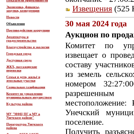
Показатели эффективности
Извещения
(525 
Экономика, финансы,
закупки, конкуренция
Новости
30 мая 2024 года
Объявления
Противодействие коррупции
Аукцион по прода
Архитектура и
градостроительство
Комитет по упр
Благоустройство и экология
извещает о прове
Городская среда
Доступная среда
составу участнико
ЖКХ, пассажирские
перевозки
из земель сельско
Семья и дети, жильё и
земельные участки
номером 32:27:0
Социальная газификация
разрешенным и
Комитет по управлению
муниципальным имуществом
местоположение: 
Культура района
Унечский муници
МУ "МФЦ ПГ и МУ в
Унечском районе"
поселение.
Прокуратура Унечского
района
Получить разъясн