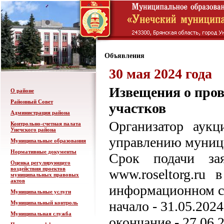
Объявления
30 мая 2024 года
Извещения о пров
О районе
Районный Совет
участков
Администрация района
Организатор аук
Контрольно-счетная палата
Унечского района
управлению муниц
Муниципальные образования
Нормативные документы
Срок подачи зая
Оценка регулирующего
воздействия проектов
www.roseltorg.ru
муниципальных правовых
актов
информационном со
Муниципальные услуги
начало - 31.05.2024
Муниципальный контроль
Муниципальная служба
окончание - 27.06.2