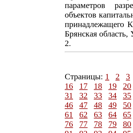
параметров разр
объектов капитальн
принадлежащего Ко
Брянская область, У
2.
Страницы:
1
2
3
16
17
18
19
20
31
32
33
34
35
46
47
48
49
50
61
62
63
64
65
76
77
78
79
80