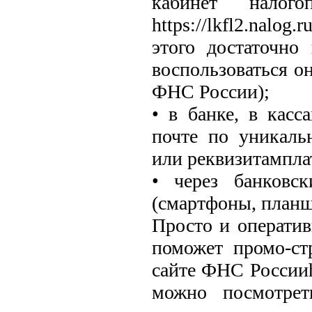
кабинет налог
https://lkfl2.nalo
этого достаточно
воспользоваться о
ФНС России);
• в банке, в кас
почте по уникал
или реквизитампла
• через банковс
(смартфоны, планш
Просто и оператив
поможет промо-ст
сайте ФНС Россииht
можно посмотрет