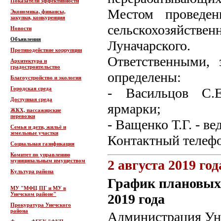
Показатели эффективности
Местом проведен
Экономика, финансы,
закупки, конкуренция
сельскохозяйстве
Новости
Объявления
Луначарского.
Противодействие коррупции
Ответственными, 
Архитектура и
градостроительство
определены:
Благоустройство и экология
Городская среда
- Васильцов С.Е
Доступная среда
ярмарки;
ЖКХ, пассажирские
перевозки
- Ващенко Т.Г. - 
Семья и дети, жильё и
земельные участки
Контактный телефон
Социальная газификация
Комитет по управлению
муниципальным имуществом
2 августа 2019 год
Культура района
График плановых 
МУ "МФЦ ПГ и МУ в
Унечском районе"
2019 года
Прокуратура Унечского
района
Администрация Уне