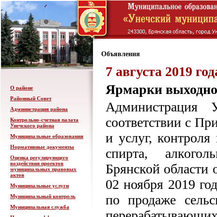
Объявления
7 августа 2019 год
Ярмарки выходно
О районе
Районный Совет
Администрация У
Администрация района
соответствии с Пр
Контрольно-счетная палата
Унечского района
и услуг, контроля
Муниципальные образования
Нормативные документы
спирта, алкого
Оценка регулирующего
воздействия проектов
Брянской области о
муниципальных правовых
актов
02 ноября 2019 го
Муниципальные услуги
по продаже сельс
Муниципальный контроль
Муниципальная служба
перерабатывающих 