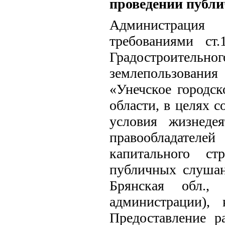
проведении публ
Администрация 
требованиями ст
Градостроительн
землепользования
«Унечское городск
области, в целях 
условия жизнеде
правообладател
капитального ст
публичных слушан
Брянская обл.,
администрации),
Предоставление р