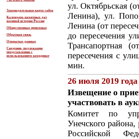
ул. Октябрьская (о
Законодательная карта сайта
Ленина), ул. Попо
Календарь памятных дат
военной истории России
Ленина (от пересе
Общественные приемные
до пересечения ул
Обратная связь
Открытые данные
Трансапортная (о
Сведения, подлежащие
представлению с
пересечения с улиц
использованием координат
мин.
26 июля 2019 года
Извещение о прие
участвовать в ау
Комитет по упр
Унечского района, 
Российской Фед