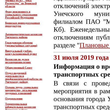
Филиал ФГБУ "ФКП
Росреестра" по Брянской
отключений электро
области
Унечского муни
Фонд пенсионного и
социального страхования
Российской Федерации
филиалом ПАО "МР
Брянская природоохранная
прокуратура
Кб). Еженедельн
Антинаркотическая комиссия
отключениям пуб
Унечского района
Гражданская оборона
разделе "
Плановые
(чрезвычайные ситуации)
Виртуальный учебно-
консультационный пункт
31 июля 2019 года
Комиссия по делам
несовершеннолетних
Информация о вр
Общественный Совет
транспортных сред
Отдел надзорной
деятельности и
профилактической работы по
В связи с прове
Унечскому району
Охрана труда, социальное
мероприятия в рам
партнерство, легализация
трудовых отношений
основания города 
Оздоровление
Территориальная
транспортных сре
избирательная комиссия
Унечского района