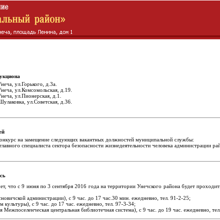
аукциона
неча, ул.Горького, д.3а.
неча, ул.Комсомольская, д.19.
неча, ул.Пионерская, д.1.
улаковка, ул.Советская, д.36.
ей
конкурс на замещение следующих вакантных должностей муниципальной службы:
лавного специалиста сектора безопасности жизнедеятельности человека администрации ра
сь
, что с 9 июня по 3 сентября 2016 года на территории Унечского района будет проходить
сновичской администрации), с 9 час. до 17 час.30 мин. ежедневно, тел. 91-2-25;
 культуры), с 9 час. до 17 час. ежедневно, тел. 97-3-34;
я Межпоселенческая центральная библиотечная система), с 9 час. до 19 час. ежедневно, тел