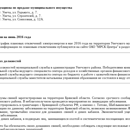
укциона по продаже муниципального имущества
 Унеча, ул. Горького, д. 7.
 Унеча, ул. Строителей, д. 7.
. Унеча, ул. Совхозная, д. 12А.
и на июнь 2016 года
график плановых отключений электроэнергии в мае 2016 года на территории Унечского м
я информации по плановым отключениям публикуются на сайте ОАО "МРСК Центра" в раздел
ых должностей
 должностей муниципальной службы в администрации Унечского района. Победителями конк
ьной службы ведущего специалиста сектора доходов и хозяйственных органов финансового
ьной службы ведущего специалиста сектора по бюджету и работе с казначейством финансов
ципальной службы заместителя начальника управления образования не состоялся в виду от
чумы свиней зарегистрирован на территории Брянской области. Согласно срочного сооб
чепского района. В неблагополучном проводятся мероприятия по ликвидации заболевания.
гистрировалось в граничащих с Брянщиной субъектах РФ, а именно с. Титово, Шаблыкинско
цию по данному заболеванию на территории Брянской области, возможно возникновение А
вание, чрезвычайно опасное для домашних свиней и диких кабанов. Экономический ущер
заболевания.
и диких кабанов, в подворьях лиц, занимающихся охотой и систематически посещающих лесн
то бы обезопасить своих домашних свиней, необходимо соблюдать следующие несложные п
я неблагополучных территорий