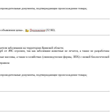
 сопроводительные документы, подтверждающие происхождение товара;
з объявления цены».
Приложения
(32 Кб).
ителя заболевания на территорию Брянской области.
б от АЧС огромен, так как заболевшие животные не лечатся, а также не разработана
ые массивы, а также в хозяйствах (свиноводческие фермы, ЛПХ) с низкой биологической
правила:
 сопроводительные документы, подтверждающие происхождение товара;