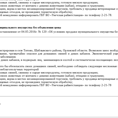
 живых свиней, свинину и сырые мясопродукты, готовую мясную продукцию;
 своих животных от контакта с дикими животными (кабан), птицами и грызунами;
цию, корма в местах несанкционированной торговли, требовать у продавца ветеринарные
 пищевых отходов, не прошедших термическую обработку;
иней немедленно информировать ГБУ БО «Унечская райветстанция» по телефону 2-21-78.
иципального имущества без объявления цены
остановление от 04.05.2016г. № 120 «Об условиях продажи муниципального имущества бе
стрирован в селе Титово, Шаблынского района, Орловской области. Возможен занос возбуд
вание, чрезвычайно опасное для домашних свиней и диких кабанов. Экономический ущер
заболевания.
и диких кабанов, в подворьях лиц, занимающихся охотой и систематически посещающих лесн
что бы обезопасить своих домашних свиней, необходимо соблюдать следующие несложные 
я неблагополучных территорий
 живых свиней, свинину и сырые мясопродукты, готовую мясную продукцию;
 своих животных от контакта с дикими животными (кабан), птицами и грызунами;
цию, корма в местах несанкционированной торговли, требовать у продавца ветеринарные
 пищевых отходов, не прошедших термическую обработку;
иней немедленно информировать ГБУ БО «Унечская райветстанция» по телефону 2-21-78
у