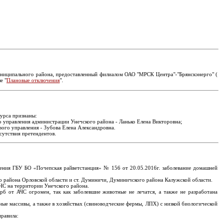
униципального района, предоставленный филиалом ОАО "МРСК Центра"-"Брянскэнерго" (
е "
Плановые отключения
".
урса признаны:
 управления администрации Унечского района - Ланько Елена Викторовна;
ого управления - Зубова Елена Александровна.
сутствия претендентов.
щения ГБУ БО «Почепская райветстанция» № 156 от 20.05.2016г. заболевание домашней
го района Орловской области и ст. Думиничи, Думиничского района Калужской области.
ЧС на территории Унечского района.
б от АЧС огромен, так как заболевшие животные не лечатся, а также не разработана
ые массивы, а также в хозяйствах (свиноводческие фермы, ЛПХ) с низкой биологической
равила: