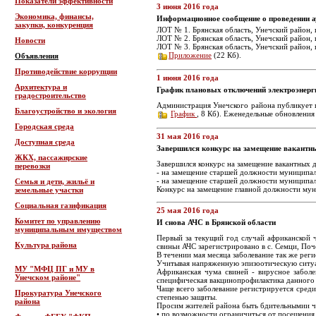
Показатели эффективности
3 июня 2016 года
Экономика, финансы,
Информационное сообщение о проведении а
закупки, конкуренция
ЛОТ № 1. Брянская область, Унечский район, г.
ЛОТ № 2. Брянская область, Унечский район, г.
Новости
ЛОТ № 3. Брянская область, Унечский район, г
Приложение
(22 Кб).
Объявления
Противодействие коррупции
1 июня 2016 года
Архитектура и
График плановых отключений электроэнерги
градостроительство
Администрация Унечского района публикует 
Благоустройство и экология
График
, 8 Кб). Еженедельные обновлени
Городская среда
31 мая 2016 года
Доступная среда
Завершился конкурс на замещение вакантн
ЖКХ, пассажирские
Завершился конкурс на замещение вакантных
перевозки
- на замещение старшей должности муниципал
- на замещение старшей должности муниципал
Семья и дети, жильё и
Конкурс на замещение главной должности муни
земельные участки
Социальная газификация
25 мая 2016 года
Комитет по управлению
И снова АЧС в Брянской области
муниципальным имуществом
Первый за текущий год случай африканской 
Культура района
свиньи АЧС зарегистрировано в с. Семци, По
В течении мая месяца заболевание так же ре
Учитывая напряженную эпизоотическую ситуа
МУ "МФЦ ПГ и МУ в
Африканская чума свиней - вирусное заболе
Унечском районе"
специфическая вакцинопрофилактика данного 
Чаще всего заболевание регистрируется сред
Прокуратура Унечского
степенью защиты.
района
Просим жителей района быть бдительнымии ч
• по возможности ограничиться от посещени