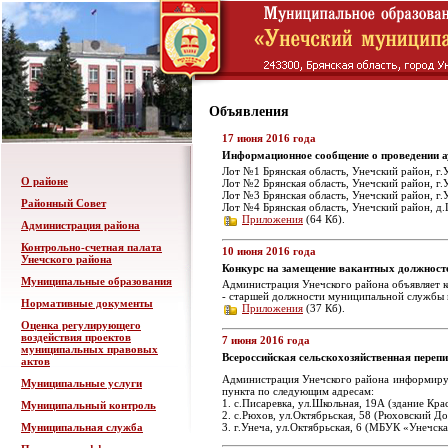
Объявления
17 июня 2016 года
Информационное сообщение о проведении 
Лот №1 Брянская область, Унечский район, г.У
О районе
Лот №2 Брянская область, Унечский район, г.У
Лот №3 Брянская область, Унечский район, г.У
Районный Совет
Лот №4 Брянская область, Унечский район, д.Ш
Приложения
(64 Кб).
Администрация района
Контрольно-счетная палата
10 июня 2016 года
Унечского района
Конкурс на замещение вакантных должност
Муниципальные образования
Администрация Унечского района объявляет 
- старшей должности муниципальной службы г
Нормативные документы
Приложения
(37 Кб).
Оценка регулирующего
воздействия проектов
7 июня 2016 года
муниципальных правовых
Всероссийская сельскохозяйственная перепи
актов
Администрация Унечского района информирует
Муниципальные услуги
пункта по следующим адресам:
1. с.Писаревка, ул.Школьная, 19А (здание Кра
Муниципальный контроль
2. с.Рюхов, ул.Октябрьская, 58 (Рюховский Дом
Муниципальная служба
3. г.Унеча, ул.Октябрьская, 6 (МБУК «Унечска