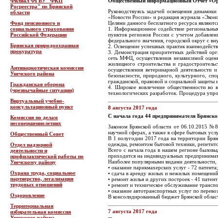
Филиал ФГБУ "ФКП
Общественный информационный Отчет «Орг
Росреестра" по Брянской
Руководствуясь задачей освещения динамик
области
«Новости России» и редакция журнала «Экон
Фонд пенсионного и
Целями данного бесплатного ресурса являютс
социального страхования
1. Информационное содействие региональным
Российской Федерации
пунктов регионов России с учетом добавлен
федерального значения, городской округ с в
Брянская природоохранная
2. Освещение успешных практик взаимодейств
прокуратура
3. Демонстрация приоритетных действий орг
сеть МФЦ, осуществления независимой оценки
жилищного строительства и градостроитель
Антинаркотическая комиссия
осуществления ветеринарной деятельности и
Унечского района
безопасности, природного, культурного, спо
гражданской, правовой и социальной защиты 
Гражданская оборона
4. Широкое вовлечение общественности во в
(чрезвычайные ситуации)
технологических разработок. Процедура упро
Виртуальный учебно-
консультационный пункт
8 августа 2017 года
С начала года 44 предпринимателя Брянск
Комиссия по делам
несовершеннолетних
Законом Брянской области от 06.10.2015 №8
научной сферах, а также в сфере бытовых ус
Общественный Совет
В 1 полугодии 2017 года на территории Бря
одежды, ремонтом бытовой техники, репетит
Отдел надзорной
Всего с начала года в нашем регионе быловы
деятельности и
приходится на индивидуальных предпринимате
профилактической работы по
Наиболее популярными видами деятельности,
Унечскому району
• оказание парикмахерских услуг - 72 патента;
Охрана труда, социальное
• сдача в аренду жилых и нежилых помещений 
партнерство, легализация
• ремонт жилья и других построек - 41 патент
трудовых отношений
• ремонт и техническое обслуживание транспо
• оказание автотранспортных услуг по перевоз
Оздоровление
В консолидированный бюджет Брянской област
Территориальная
7 августа 2017 года
избирательная комиссия
Унечского района