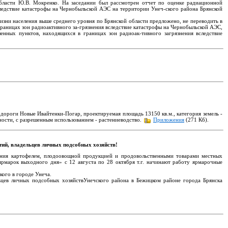
области Ю.В. Мокренко. На заседании был рассмотрен отчет по оценке радиационной
следствие катастрофы на Чернобыльской АЭС на территории Унеч-ского района Брянской
изни населения выше среднего уровня по Брянской области предложено, не переводить в
границах зон радиоактивного за-грязнения вследствие катастрофы на Чернобыльской АЭС,
нных пунктов, находящихся в границах зон радиоак-тивного загрязнения вследствие
тодороги Новые Ивайтенки-Погар, проектируемая площадь 13150 кв.м., категория земель -
ьности, с разрешенным использованием - растениеводство.
Приложения
(271 Кб).
тий, владельцев личных подсобных хозяйств!
ения картофелем, плодоовощной продукцией и продовольственными товарами местных
рмарок выходного дня» с 12 августа по 28 октября т.г. начинают работу ярмарочные
кого в городе Унеча.
льцев личных подсобных хозяйствУнечского района в Бежицком районе города Брянска