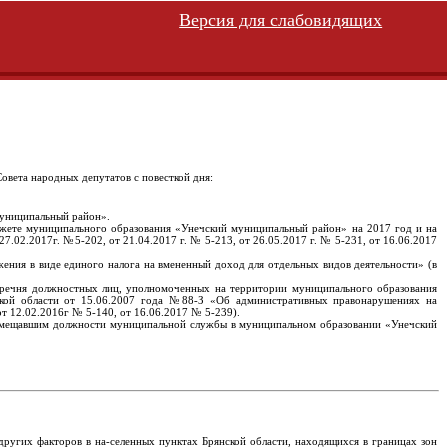
Версия для слабовидящих
Совета народных депутатов с повесткой дня:
муниципальный район».
джете муниципального образования «Унечский муниципальный район» на 2017 год и на
.02.2017г. №5-202, от 21.04.2017 г. № 5-213, от 26.05.2017 г. № 5-231, от 16.06.2017
ения в виде единого налога на вмененный доход для отдельных видов деятельности» (в
еречня должностных лиц, уполномоченных на территории муниципального образования
ской области от 15.06.2007 года №88-З «Об административных правонарушениях на
т 12.02.2016г № 5-140, от 16.06.2017 № 5-239).
, замещавшим должности муниципальной службы в муниципальном образовании «Унечский
других факторов в на-селенных пунктах Брянской области, находящихся в границах зон