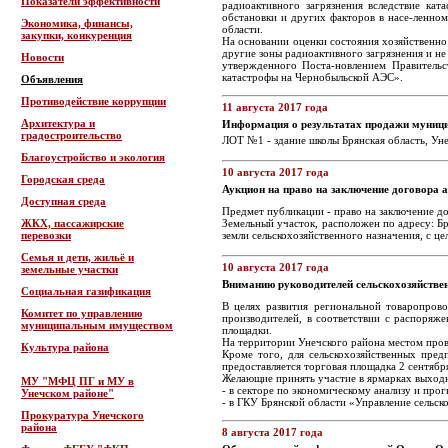
Показатели эффективности
радиоактивного загрязнения вследствие ка
обстановки и других факторов в насе-ленном
Экономика, финансы,
области.
закупки, конкуренция
На основании оценки состояния хозяйственно
другие зоны радиоактивного загрязнения и не
Новости
утвержденного Поста-новлением Правительс
катастрофы на Чернобыльской АЭС».
Объявления
Противодействие коррупции
11 августа 2017 года
Архитектура и
Информация о результатах продажи муниц
градостроительство
ЛОТ №1 - здание школы Брянская область, Уне
Благоустройство и экология
10 августа 2017 года
Городская среда
Аукцион на право на заключение договора 
Доступная среда
Предмет публикации - право на заключение до
ЖКХ, пассажирские
Земельный участок, расположен по адресу: Бр
перевозки
земли сельскохозяйственного назначения, с ц
Семья и дети, жильё и
10 августа 2017 года
земельные участки
Вниманию руководителей сельскохозяйствен
Социальная газификация
В целях развития региональной товаропров
Комитет по управлению
производителей, в соответствии с распоряж
муниципальным имуществом
площадки.
На территории Унечского района местом пров
Культура района
Кроме того, для сельскохозяйственных пред
предоставляется торговая площадка 2 сентября 
Желающие принять участие в ярмарках выходно
МУ "МФЦ ПГ и МУ в
- в секторе по экономическому анализу и пр
Унечском районе"
- в ГКУ Брянской области «Управление сельск
Прокуратура Унечского
района
8 августа 2017 года