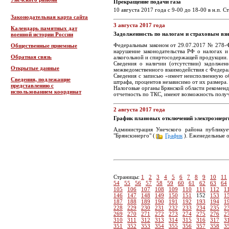
Прекращение подачи газа
10 августа 2017 года с 9-00 до 18-00 в н.п. 
Законодательная карта сайта
3 августа 2017 года
Календарь памятных дат
Задолженность по налогам и страховым взн
военной истории России
Федеральным законом от 29.07.2017 № 278-ФЗ
Общественные приемные
нарушение законодательства РФ о налогах и 
Обратная связь
алкогольной и спиртосодержащей продукции.
Сведения о наличии (отсутствии) задолже
Открытые данные
межведомственного взаимодействия с Федера
Сведения с записью «имеет неисполненную об
Сведения, подлежащие
штрафа, процентов независимо от их размера
представлению с
Налоговые органы Брянской области рекоменд
использованием координат
отчетность по ТКС, имеют возможность получи
2 августа 2017 года
График плановых отключений электроэнерги
Администрация Унечского района публикуе
"Брянскэнерго" (
График
). Еженедельные 
Страницы:
1
2
3
4
5
6
7
8
9
10
11
54
55
56
57
58
59
60
61
62
63
64
105
106
107
108
109
110
111
112
1
146
147
148
149
150
151
152
153
1
187
188
189
190
191
192
193
194
1
228
229
230
231
232
233
234
235
2
269
270
271
272
273
274
275
276
2
310
311
312
313
314
315
316
317
3
351
352
353
354
355
356
357
358
3