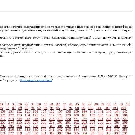
рыми наличие задолженности не только по уплате налогов, сборов, пеней и штрафов за
осуществление деятельности, связанной с производством и оборотом этилового спирта,
сии с учетом всех мест учета заявителя, лицензирующий орган получает в рамках
запросе дату неуплаченной суммы налогов, сборов, страховых взносов, а также пеней,
оследующем обращении.
енности, уточнив состояние расчетов в инспекциях. Налогоплательщики, представляющие
ne.
Унечского муниципального района, предоставленный филиалом ОАО "МРСК Центра"-
" в разделе "
Плановые отключения
"
33
34
35
36
37
38
39
40
41
42
43
44
45
46
47
48
49
50
51
52
53
86
87
88
89
90
91
92
93
94
95
96
97
98
99
100
101
102
103
104
130
131
132
133
134
135
136
137
138
139
140
141
142
143
144
145
171
172
173
174
175
176
177
178
179
180
181
182
183
184
185
186
212
213
214
215
216
217
218
219
220
221
222
223
224
225
226
227
253
254
255
256
257
258
259
260
261
262
263
264
265
266
267
268
294
295
296
297
298
299
300
301
302
303
304
305
306
307
308
309
335
336
337
338
339
340
341
342
343
344
345
346
347
348
349
350
376
377
378
379
380
381
382
383
384
385
386
387
388
389
390
391