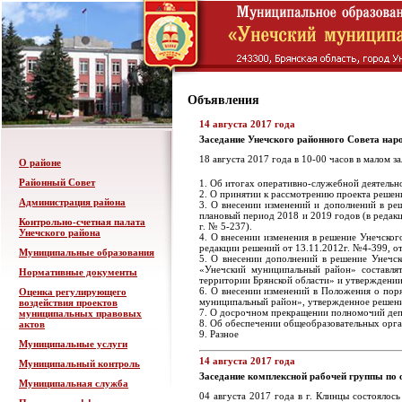
Объявления
14 августа 2017 года
Заседание Унечского районного Совета нар
18 августа 2017 года в 10-00 часов в малом 
О районе
Районный Совет
1. Об итогах оперативно-служебной деятельн
2. О принятии к рассмотрению проекта решен
Администрация района
3. О внесении изменений и дополнений в ре
плановый период 2018 и 2019 годов (в редакц
Контрольно-счетная палата
г. № 5-237).
Унечского района
4. О внесении изменения в решение Унечског
редакции решений от 13.11.2012г. №4-399, о
Муниципальные образования
5. О внесении дополнений в решение Унечс
«Унечский муниципальный район» составля
Нормативные документы
территории Брянской области» и утверждении 
6. О внесении изменений в Положения о пор
Оценка регулирующего
муниципальный район», утвержденное решени
воздействия проектов
7. О досрочном прекращении полномочий деп
муниципальных правовых
8. Об обеспечении общеобразовательных орга
актов
9. Разное
Муниципальные услуги
14 августа 2017 года
Муниципальный контроль
Заседание комплексной рабочей группы по 
Муниципальная служба
04 августа 2017 года в г. Клинцы состоялос