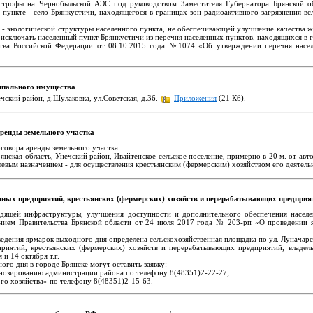
тастрофы на Чернобыльской АЭС под руководством Заместителя Губернатора Брянской 
 пункте - село Брянкустичи, находящегося в границах зон радиоактивного загрязнения в
 - экологической структуры населенного пункта, не обеспечивающей улучшение качества ж
 исключать населенный пункт Брянкустичи из перечня населенных пунктов, находящихся в 
тва Российской Федерации от 08.10.2015 года №1074 «Об утверждении перечня населе
ипального имущества
чский район, д.Шулаковка, ул.Советская, д.36.
Приложения
(21 Кб).
аренды земельного участка
говора аренды земельного участка.
янская область, Унечский район, Ивайтенское сельское поселение, примерно в 20 м. от ав
елевым назначением - для осуществления крестьянским (фермерским) хозяйством его деятел
ных предприятий, крестьянских (фермерских) хозяйств и перерабатывающих предприя
одящей инфраструктуры, улучшения доступности и дополнительного обеспечения насел
ением Правительства Брянской области от 24 июля 2017 года № 203-рп «О проведении я
едения ярмарок выходного дня определена сельскохозяйственная площадка по ул. Луначарс
приятий, крестьянских (фермерских) хозяйств и перерабатывающих предприятий, владе
и 14 октября т.г.
го дня в городе Брянске могут оставить заявку:
огнозированию администрации района по телефону 8(48351)2-22-27;
ого хозяйства» по телефону 8(48351)2-15-63.