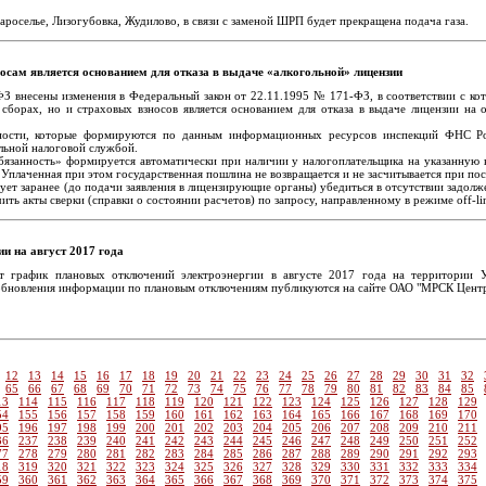
Староселье, Лизогубовка, Жудилово, в связи с заменой ШРП будет прекращена подача газа.
осам является основанием для отказа в выдаче «алкогольной» лицензии
 внесены изменения в Федеральный закон от 22.11.1995 № 171-ФЗ, в соответствии с кото
сборах, но и страховых взносов является основанием для отказа в выдаче лицензии на 
нности, которые формируются по данным информационных ресурсов инспекций ФНС Рос
льной налоговой службой.
язанность» формируется автоматически при наличии у налогоплательщика на указанную в 
. Уплаченная при этом государственная пошлина не возвращается и не засчитывается при п
ует заранее (до подачи заявления в лицензирующие органы) убедиться в отсутствии задолж
ть акты сверки (справки о состоянии расчетов) по запросу, направленному в режиме off-li
и на август 2017 года
т график плановых отключений электроэнергии в августе 2017 года на территории 
обновления информации по плановым отключениям публикуются на сайте ОАО "МРСК Центра
12
13
14
15
16
17
18
19
20
21
22
23
24
25
26
27
28
29
30
31
32
65
66
67
68
69
70
71
72
73
74
75
76
77
78
79
80
81
82
83
84
85
13
114
115
116
117
118
119
120
121
122
123
124
125
126
127
128
129
54
155
156
157
158
159
160
161
162
163
164
165
166
167
168
169
170
95
196
197
198
199
200
201
202
203
204
205
206
207
208
209
210
211
36
237
238
239
240
241
242
243
244
245
246
247
248
249
250
251
252
77
278
279
280
281
282
283
284
285
286
287
288
289
290
291
292
293
18
319
320
321
322
323
324
325
326
327
328
329
330
331
332
333
334
59
360
361
362
363
364
365
366
367
368
369
370
371
372
373
374
375