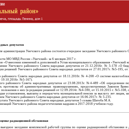
одных депутатов
зале администрации Унечского района состоится очередное заседание Унечского районного 
ости МО МВД России «Унечский» за 6 месяцев 2017 г.
ия «О внесении изменений и дополнений в Устав муниципального образования «Унечский 
шение Унечского районного Совета народных депутатов от 21.12.2016г. № 5-178 «О бю
ии решений Унечского районного Совета народных депутатов от 27.01.2017г. №5-195, от 27
о районного Совета народных депутатов от 18.11.2010г. № 4-208 «О системе налогооблож
т 19.10.2016г. №5-167).
кого районного Совета народных депутатов от 23.08.2013г. №4-489 «Об определении п
ть протоколы об административных правонарушениях, предусмотренных Законом Брян
положения о них (в редакции решений от 12.09.2014г. №4-590, от 15.10.2015 г. №5-108, о
ядке установления, выплаты и перерасчета муниципальной пенсии за выслугу лет лицам
ем Унечского районного Совета народных депутатов от 16.06.2017г. № 5-235.
утата Унечского районного Совета народных депутатов 5 созыва Шатоба М.А.
низаций Унечского района педагогическими кадрами в 2017-2018 учебном году.
оценке радиационной обстановки
ь выездное заседание комплексной рабочей группы по оценке радиационной обстановки и 