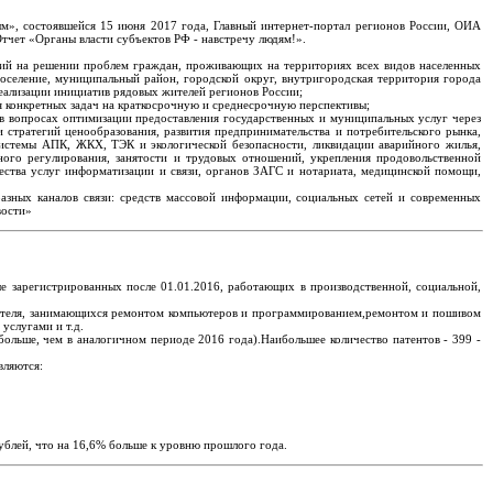
», состоявшейся 15 июня 2017 года, Главный интернет-портал регионов России, ОИА
чет «Органы власти субъектов РФ - навстречу людям!».
лий на решении проблем граждан, проживающих на территориях всех видов населенных
поселение, муниципальный район, городской округ, внутригородская территория города
еализации инициатив рядовых жителей регионов России;
я конкретных задач на краткосрочную и среднесрочную перспективы;
в вопросах оптимизации предоставления государственных и муниципальных услуг через
 стратегий ценообразования, развития предпринимательства и потребительского рынка,
системы АПК, ЖКХ, ТЭК и экологической безопасности, ликвидации аварийного жилья,
ного регулирования, занятости и трудовых отношений, укрепления продовольственной
чества услуг информатизации и связи, органов ЗАГС и нотариата, медицинской помощи,
разных каналов связи: средств массовой информации, социальных сетей и современных
вости»
ые зарегистрированных после 01.01.2016, работающих в производственной, социальной,
мателя, занимающихся ремонтом компьютеров и программированием,ремонтом и пошивом
услугами и т.д.
ольше, чем в аналогичном периоде 2016 года).Наибольшее количество патентов - 399 -
вляются:
ублей, что на 16,6% больше к уровню прошлого года.