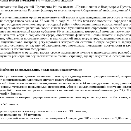
аны власти субъектов РФ — навстречу людям!»
и исполнения Поручений Президента РФ по итогам «Прямой линии с Владимиром Путиным
омическая политика России» формируют в сети интернет Общественный информационный От
я:
 и муниципальным органам исполнительной власти в деле концентрации ресурсов и уси
ий Федерального закона от 27 мая 2014 года № 136-ФЗ (сельское поселение, городское 
нутригородским делением, внутригородской район), обеспечении новых возможностей для р
ия органов власти регионов России с жителями муниципальных образований в деле решени
анов исполнительной власти субъектов РФ в направлениях конкретной помощи населению 
 качества услуг в социальной сфере, обеспечения финансовой стабильности и выработки
ства, обновления промышленности и транспортной инфраструктуры, совершенствования 
 лицензионного контроля, регулирования контрактной системы в сфере закупок и тариф
ртивно-туристского, научно- образовательного потенциала, повышения доступности и ка
населения Российской Федерации.
заимодействие с органами власти своего населенного пункта с использованием разнооб
щенной регистрации осуществляется на главной странице, где публикуются «Последние но
ой области воспользовались «налоговыми каникулами»
4-З установлена нулевая налоговая ставка для индивидуальных предпринимателей, вперв
луг и применяющих патентную систему налогообложения.
нской области «налоговыми каникулами» воспользовались 44 индивидуальных предприни
орством, устными и письменными переводами, уборкой жилых помещений, экскурсионными 
дано 645 патентов на право применения патентной системы налогообложения (на 23,2 % б
лей г. Брянска.
 в отношении которых предприниматели применяли патентную систему налогообложения, я
- 52 патента;
;
ртных средств, а также розничная торговля - по 39 патентов;
ке пассажиров - 36 патентов.
и от данной категории налогоплательщиков в 1 полугодии 2017 года поступило 9,06 млн р