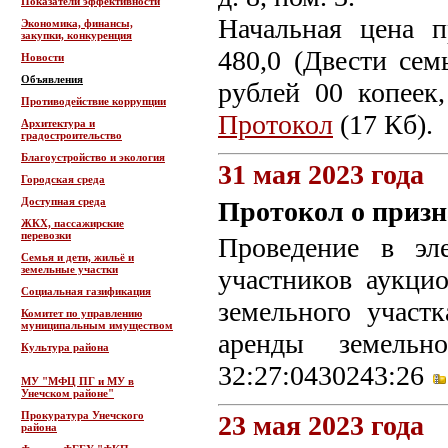
Показатели эффективности
Начальная цена 
Экономика, финансы,
закупки, конкуренция
480,0 (Двести сем
Новости
Объявления
рублей 00 копеек
Противодействие коррупции
Протокол
(17 Кб).
Архитектура и
градостроительство
Благоустройство и экология
31 мая 2023 года
Городская среда
Доступная среда
Протокол о призн
ЖКХ, пассажирские
перевозки
Проведение в эл
Семья и дети, жильё и
земельные участки
участников аукци
Социальная газификация
земельного участ
Комитет по управлению
муниципальным имуществом
аренды земельн
Культура района
32:27:0430243:26
МУ "МФЦ ПГ и МУ в
Унечском районе"
Прокуратура Унечского
23 мая 2023 года
района