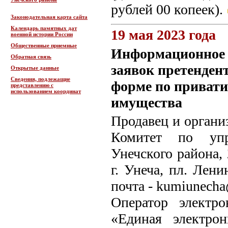
рублей 00 копеек).
Законодательная карта сайта
Календарь памятных дат
19 мая 2023 года
военной истории России
Общественные приемные
Информационное с
Обратная связь
заявок претендент
Открытые данные
Сведения, подлежащие
форме по привати
представлению с
использованием координат
имущества
Продавец и органи
Комитет по упр
Унечского района, 
г. Унеча, пл. Лени
почта - kumiunecha
Оператор электр
«Единая электро