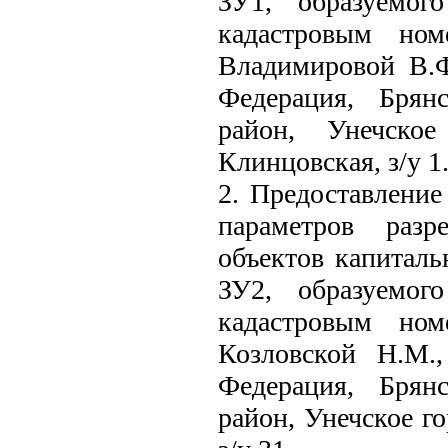
ЗУ1, образуемог
кадастровым ном
Владимировой В.Ф
Федерация, Брян
район, Унечское
Клинцовская, з/у 1
2. Предоставление
параметров разр
объектов капиталь
ЗУ2, образуемог
кадастровым ном
Козловской Н.М.,
Федерация, Брян
район, Унечское го