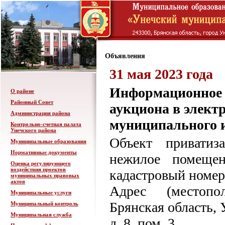
Объявления
31 мая 2023 года
Информационное с
О районе
Районный Совет
аукциона в элект
Администрация района
муниципального 
Контрольно-счетная палата
Унечского района
Объект приватиз
Муниципальные образования
Нормативные документы
нежилое помеще
Оценка регулирующего
воздействия проектов
кадастровый номер:
муниципальных правовых
актов
Адрес (местопо
Муниципальные услуги
Брянская область, 
Муниципальный контроль
Муниципальная служба
д. 8, пом. 3.