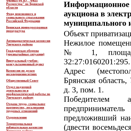
Филиал ФГБУ "ФКП
Информационное с
Росреестра" по Брянской
области
аукциона в элект
Фонд пенсионного и
социального страхования
муниципального 
Российской Федерации
Брянская природоохранная
прокуратура
Объект приватизац
Нежилое помещени
Антинаркотическая комиссия
Унечского района
№ 1, площадь 
Гражданская оборона
(чрезвычайные ситуации)
32:27:0160201:295.
Виртуальный учебно-
консультационный пункт
Адрес (местопо
Комиссия по делам
несовершеннолетних
Брянская область, 
Общественный Совет
Отдел надзорной
д. 3, пом. 1.
деятельности и
профилактической работы по
Победителем а
Унечскому району
Охрана труда, социальное
предпринимат
партнерство, легализация
трудовых отношений
предложивший наи
Оздоровление
Территориальная
(двести восемьдес
избирательная комиссия
Унечского района