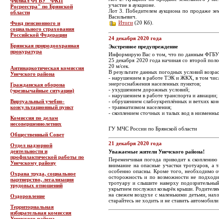
Филиал ФГБУ "ФКП
участие в аукционе.
Росреестра" по Брянской
Лот 3. Победителем аукциона по продаже зем
области
Васильевич.
Итоги
(20 Кб).
Фонд пенсионного и
социального страхования
Российской Федерации
24 декабря 2020 года
Брянская природоохранная
Экстренное предупреждение
прокуратура
Информирую Вас о том, что по данным ФГБ
25 декабря 2020 года начиная со второй поло
20 м/сек.
Антинаркотическая комиссия
В результате данных погодных условий возрас
Унечского района
- нарушением в работе ТЭК и ЖКХ, в том чи
энергоснабжения населенных пунктов;
Гражданская оборона
- ухудшением дорожных условий;
(чрезвычайные ситуации)
- нарушением в работе транспорта и авиации;
Виртуальный учебно-
- обрушением слабоукреплённых и ветхих кон
консультационный пункт
- травматизмом населения;
- скоплением сточных и талых вод в низменн
Комиссия по делам
несовершеннолетних
ГУ МЧС России по Брянской области
Общественный Совет
21 декабря 2020 года
Отдел надзорной
деятельности и
Уважаемые жители Унечского района!
профилактической работы по
Переменчивая погода приводит к скоплению 
Унечскому району
внимание на опасные участки тротуаров, а 
особенно опасны. Кроме того, необходимо об
Охрана труда, социальное
осторожность и по возможности не подходит
партнерство, легализация
тротуару и слышите наверху подозрительный 
трудовых отношений
укрытием послужил козырёк крыши. Родителям
на свежем воздухе с маленькими детьми, нахо
Оздоровление
старайтесь не ходить и не ставить автомобил
Территориальная
избирательная комиссия
Унечского района