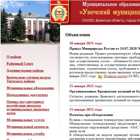
Объявления
18 января 2021 года
Приказ Минприроды России от 24.07.2020 
Новая редакция Правил регламентирует обяз
О районе
численности, использованию световых прибор
при осуществлении охоты - обязанности нос
Районный Совет
лиц, ответственных за осуществление коллек
животных, ограничения охоты, требования к
Администрация района
регионов предоставлено право введения огран
января 2021 года.
Правила охоты
(54 Кб).
Контрольно-счетная палата
Унечского района
15 января 2021 года
Муниципальные образования
Организованных Крещенских купаний не бу
Нормативные документы
Согласно решению Брянского региональног
организованных крещенских купаний на терри
Оценка регулирующего
воздействия проектов
муниципальных правовых
15 января 2021 года
актов
Памятка при обморожении
Муниципальные услуги
В связи с понижением температуры увеличива
Обморожение (отморожение) представляет с
Муниципальный контроль
температуре окружающей среды ниже -10oС -
выше нуля.
Муниципальная служба
К обморожению на морозе приводят тесная 
организма в результате перенесённых заболев