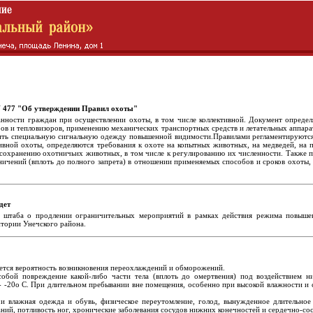
N 477 "Об утверждении Правил охоты"
анности граждан при осуществлении охоты, в том числе коллективной. Документ определ
ов и тепловизоров, применению механических транспортных средств и летательных аппар
ить специальную сигнальную одежду повышенной видимости.Правилами регламентируются,
тивной охоты, определяются требования к охоте на копытных животных, на медведей, на
 сохранению охотничьих животных, в том числе к регулированию их численности. Также 
ичений (вплоть до полного запрета) в отношении применяемых способов и сроков охоты, ка
дет
о штаба о продлении ограничительных мероприятий в рамках действия режима повыше
тории Унечского района.
ется вероятность возникновения переохлаждений и обморожений.
обой повреждение какой-либо части тела (вплоть до омертвения) под воздействием н
 -20o С. При длительном пребывании вне помещения, особенно при высокой влажности и 
и влажная одежда и обувь, физическое переутомление, голод, вынужденное длительное
аний, потливость ног, хронические заболевания сосудов нижних конечностей и сердечно-со