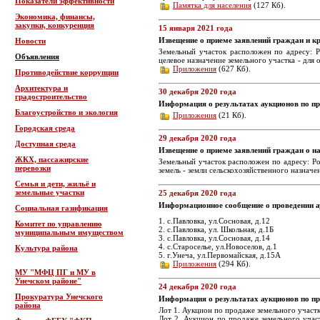
Показатели эффективности
Памятка для населения
(127 Кб).
Экономика, финансы,
закупки, конкуренция
15 января 2021 года
Извещение о приеме заявлений граждан и кр
Новости
Земельный участок расположен по адресу: Р
Объявления
целевое назначение земельного участка - для
Приложения
(627 Кб).
Противодействие коррупции
Архитектура и
30 декабря 2020 года
градостроительство
Информация о результатах аукционов по п
Благоустройство и экология
Приложения
(21 Кб).
Городская среда
29 декабря 2020 года
Доступная среда
Извещение о приеме заявлений граждан о н
ЖКХ, пассажирские
Земельный участок расположен по адресу: Ро
перевозки
земель - земли сельскохозяйственного назнач
Семья и дети, жильё и
земельные участки
25 декабря 2020 года
Информационное сообщение о проведении а
Социальная газификация
1. с.Павловка, ул.Сосновая, д.12
Комитет по управлению
2. с.Павловка, ул. Школьная, д.1Б
муниципальным имуществом
3. с.Павловка, ул.Сосновая, д.14
4. с.Староселье, ул.Новоселов, д.1
Культура района
5. г.Унеча, ул.Первомайская, д.15А
Приложения
(294 Кб).
МУ "МФЦ ПГ и МУ в
Унечском районе"
24 декабря 2020 года
Прокуратура Унечского
Информация о результатах аукционов по п
района
Лот 1. Аукцион по продаже земельного участка
Лот 2. Аукцион по продаже земельного участ