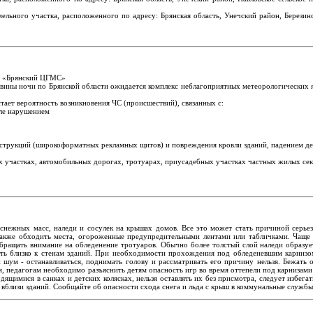
ельного участка, расположенного по адресу: Брянская область, Унечский район, Берези
У «Брянский ЦГМС»
вины ночи по Брянской области ожидается комплекс неблагоприятных метеорологических яв
тает вероятность возникновения ЧС (происшествий), связанных с:
сле нарушением
струкций (широкоформатных рекламных щитов) и повреждения кровли зданий, падением де
ых участках, автомобильных дорогах, тротуарах, приусадебных участках частных жилых се
снежных масс, наледи и сосулек на крышах домов. Все это может стать причиной серь
также обходить места, огороженные предупредительными лентами или табличками. Чаще 
ращать внимание на обледенение тротуаров. Обычно более толстый слой наледи образуетс
ь близко к стенам зданий. При необходимости прохождения под обледеневшим карнизом 
шум - останавливаться, поднимать голову и рассматривать его причину нельзя. Бежать 
, педагогам необходимо разъяснить детям опасность игр во время оттепели под карнизами 
дящимися в санках и детских колясках, нельзя оставлять их без присмотра, следует избег
и вблизи зданий. Сообщайте об опасности схода снега и льда с крыш в коммунальные службы