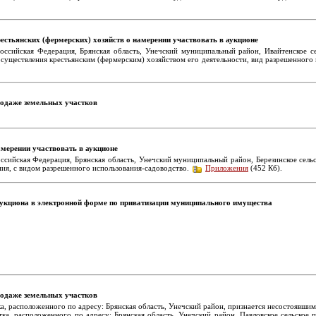
естьянских (фермерских) хозяйств о намерении участвовать в аукционе
оссийская Федерация, Брянская область, Унечский муниципальный район, Ивайтенское се
 осуществления крестьянским (фермерским) хозяйством его деятельности, вид разрешенного и
родаже земельных участков
амерении участвовать в аукционе
ссийская Федерация, Брянская область, Унечский муниципальный район, Березинское сельск
ения, с видом разрешенного использования-садоводство.
Приложения
(452 Кб).
укциона в электронной форме по приватизации муниципального имущества
родаже земельных участков
, расположенного по адресу: Брянская область, Унечский район, признается несостоявшимся,
ка, расположенного по адресу: Брянская область, Унечский район, Павловское сельское по