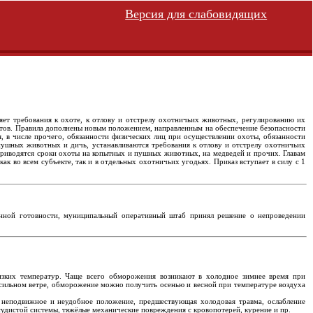
Версия для слабовидящих
яет требования к охоте, к отлову и отстрелу охотничьих животных, регулированию их
атов. Правила дополнены новым положением, направленным на обеспечение безопасности
 в числе прочего, обязанности физических лиц при осуществлении охоты, обязанности
 пушных животных и дичь, устанавливаются требования к отлову и отстрелу охотничьих
приводятся сроки охоты на копытных и пушных животных, на медведей и прочих. Главам
к во всем субъекте, так и в отдельных охотничьих угодьях. Приказ вступает в силу с 1
нной готовности, муниципальный оперативный штаб принял решение о непроведении
изких температур. Чаще всего обморожения возникают в холодное зимнее время при
сильном ветре, обморожение можно получить осенью и весной при температуре воздуха
 неподвижное и неудобное положение, предшествующая холодовая травма, ослабление
судистой системы, тяжёлые механические повреждения с кровопотерей, курение и пр.