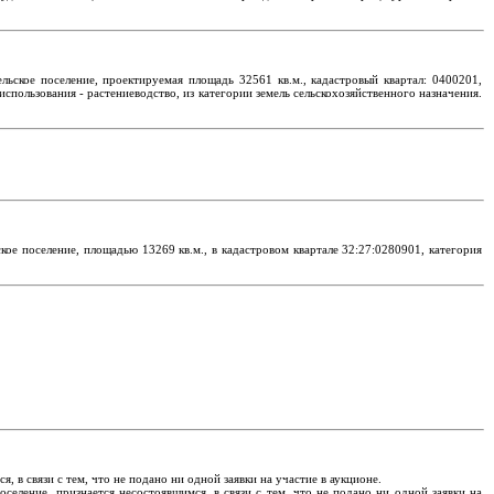
льское поселение, проектируемая площадь 32561 кв.м., кадастровый квартал: 0400201,
спользования - растениеводство, из категории земель сельскохозяйственного назначения.
ое поселение, площадью 13269 кв.м., в кадастровом квартале 32:27:0280901, категория
 в связи с тем, что не подано ни одной заявки на участие в аукционе.
селение, признается несостоявшимся, в связи с тем, что не подано ни одной заявки на