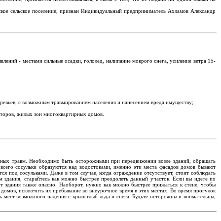
нское сельское поселение, признан Индивидуальный предприниматель Ахламов Александр
лений - местами сильные осадки, гололед, налипание мокрого снега, усиление ветра 15-
ревьев, с возможным травмированием населения и нанесением вреда имуществу;
кторов, жилых зон многоквартирных домов.
езных травм. Необходимо быть осторожными при передвижении возле зданий, обращать
всего сосульки образуются над водостоками, именно эти места фасадов домов бывают
я под сосульками. Даже в том случае, когда ограждение отсутствует, стоит соблюдать
здания, старайтесь как можно быстрее преодолеть данный участок. Если вы идете по
от здания также опасно. Наоборот, нужно как можно быстрее прижаться к стене, чтобы
домов, исключить их пребывание во внеурочное время в этих местах. Во время прогулок
ать мест возможного падения с крыш глыб льда и снега. Будьте осторожны и внимательны,
.