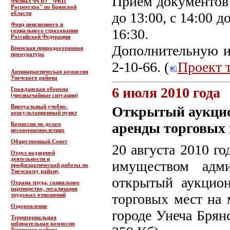
Приём документов 
Филиал ФГБУ "ФКП
Росреестра" по Брянской
области
до 13:00, с 14:00 д
Фонд пенсионного и
16:30.
социального страхования
Российской Федерации
Дополнительную и
Брянская природоохранная
прокуратура
2-10-66. (
Проект 
Антинаркотическая комиссия
Унечского района
6 июля 2010 года
Гражданская оборона
(чрезвычайные ситуации)
Виртуальный учебно-
Открытый аукцио
консультационный пункт
аренды торговых
Комиссия по делам
несовершеннолетних
Общественный Совет
20 августа 2010 г
Отдел надзорной
деятельности и
имуществом адми
профилактической работы по
Унечскому району
открытый аукцион
Охрана труда, социальное
партнерство, легализация
торговых мест на
трудовых отношений
Оздоровление
городе Унеча Брянс
Территориальная
избирательная комиссия
Унечского района