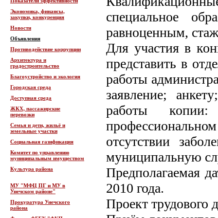
Квалификационн
Показатели эффективности
Экономика, финансы,
специальное обр
закупки, конкуренция
Новости
равноценным, стаж 
Объявления
Для участия в кон
Противодействие коррупции
представить в отд
Архитектура и
градостроительство
работы администр
Благоустройство и экология
Городская среда
заявление; анкет
Доступная среда
работы копии:
ЖКХ, пассажирские
перевозки
профессиональном
Семья и дети, жильё и
земельные участки
отсутствии забол
Социальная газификация
Комитет по управлению
муниципальную слу
муниципальным имуществом
Предполагаемая да
Культура района
2010 года.
МУ "МФЦ ПГ и МУ в
Унечском районе"
Проект трудового д
Прокуратура Унечского
района