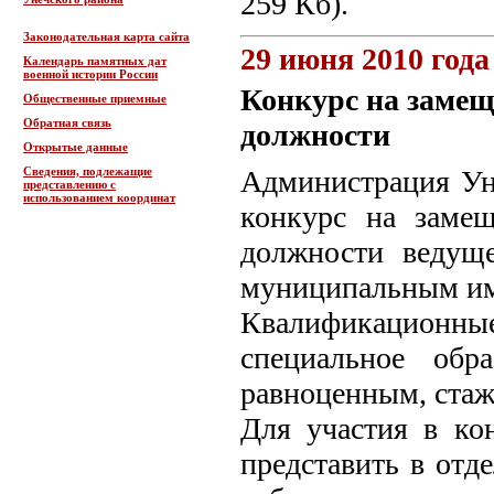
259 Кб).
Законодательная карта сайта
29 июня 2010 года
Календарь памятных дат
военной истории России
Конкурс на заме
Общественные приемные
Обратная связь
должности
Открытые данные
Сведения, подлежащие
Администрация Ун
представлению с
использованием координат
конкурс на заме
должности ведуще
муниципальным и
Квалификационн
специальное обр
равноценным, стаж 
Для участия в ко
представить в отд