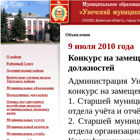
Объявления
9 июля 2010 года
Конкурс на заме
О районе
Районный Совет
должностей
Администрация района
Контрольно-счетная палата
Администрация Ун
Унечского района
Муниципальные образования
конкурс на замеще
Нормативные документы
1. Старшей муниц
Оценка регулирующего
воздействия проектов
отдела учёта и отч
муниципальных правовых
актов
2. Старшей муниц
Муниципальные услуги
Муниципальный контроль
отдела организаци
Муниципальная служба