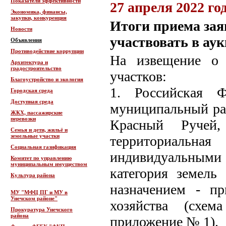
Показатели эффективности
27 апреля 2022 го
Экономика, финансы,
закупки, конкуренция
Итоги приема зая
Новости
участвовать в ау
Объявления
Противодействие коррупции
На извещение о 
Архитектура и
градостроительство
участков:
Благоустройство и экология
1. Российская Ф
Городская среда
Доступная среда
муниципальный рай
ЖКХ, пассажирские
перевозки
Красный Ручей, 
Семья и дети, жильё и
земельные участки
территориаль
Социальная газификация
индивидуальными
Комитет по управлению
муниципальным имуществом
категория земель
Культура района
назначением - пр
МУ "МФЦ ПГ и МУ в
Унечском районе"
хозяйства (схем
Прокуратура Унечского
района
приложение № 1).