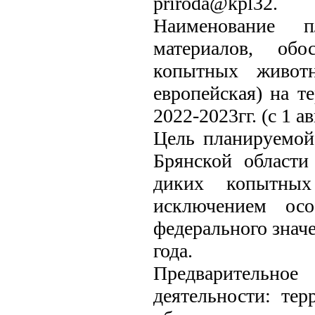
priroda@kpl32.
Наименование пл
материалов, об
копытных животн
европейская) на т
2022-2023гг. (с 1 а
Цель планируемой 
Брянской област
диких копытных
исключением осо
федерального значе
года.
Предварительн
деятельности: тер