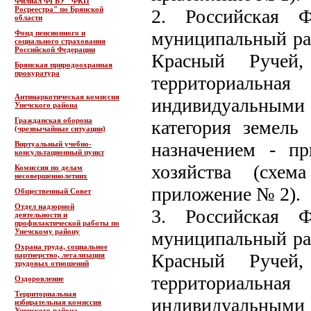
Филиал ФГБУ "ФКП
Росреестра" по Брянской
2. Российская Ф
области
муниципальный рай
Фонд пенсионного и
социального страхования
Российской Федерации
Красный Ручей, 
Брянская природоохранная
прокуратура
территориаль
Антинаркотическая комиссия
индивидуальными
Унечского района
Гражданская оборона
категория земель
(чрезвычайные ситуации)
назначением - пр
Виртуальный учебно-
консультационный пункт
хозяйства (схем
Комиссия по делам
несовершеннолетних
приложение № 2).
Общественный Совет
Отдел надзорной
3. Российская Ф
деятельности и
профилактической работы по
Унечскому району
муниципальный рай
Охрана труда, социальное
Красный Ручей, 
партнерство, легализация
трудовых отношений
территориаль
Оздоровление
Территориальная
индивидуальными
избирательная комиссия
Унечского района