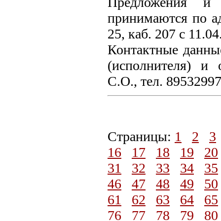
Предложения и 
принимаются по адр
25, каб. 207 с 11.0
Контактные данные
(исполнителя) и 
С.О., тел. 8953299
Страницы:
1
2
3
16
17
18
19
20
31
32
33
34
35
46
47
48
49
50
61
62
63
64
65
76
77
78
79
80