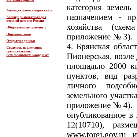
категория земель
Законодательная карта сайта
назначением - пр
Календарь памятных дат
военной истории России
хозяйства (схем
Общественные приемные
приложение № 3).
Обратная связь
Открытые данные
4. Брянская област
Сведения, подлежащие
представлению с
Пионерская, возле 
использованием координат
площадью 2000 кв
пунктов, вид раз
личного подсобн
земельного участк
приложение № 4).
опубликованное в г
12(10710), разм
www.torgi.gov.ru