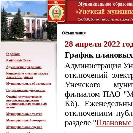
Объявления
28 апреля 2022 го
График плановых 
О районе
Районный Совет
Администрация Уне
Администрация района
отключений элект
Контрольно-счетная палата
Унечского района
Унечского муни
Муниципальные образования
Нормативные документы
филиалом ПАО "МР
Оценка регулирующего
воздействия проектов
Кб). Еженедельн
муниципальных правовых
актов
отключениям пуб
Муниципальные услуги
разделе "
Плановые
Муниципальный контроль
Муниципальная служба