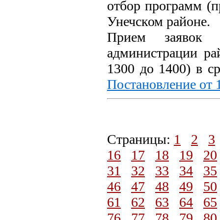
отбор программ (п
Унечском районе.
Прием заявок 
администрации ра
1300 до 1400) в с
Постановление от 
Страницы:
1
2
3
16
17
18
19
20
31
32
33
34
35
46
47
48
49
50
61
62
63
64
65
76
77
78
79
80