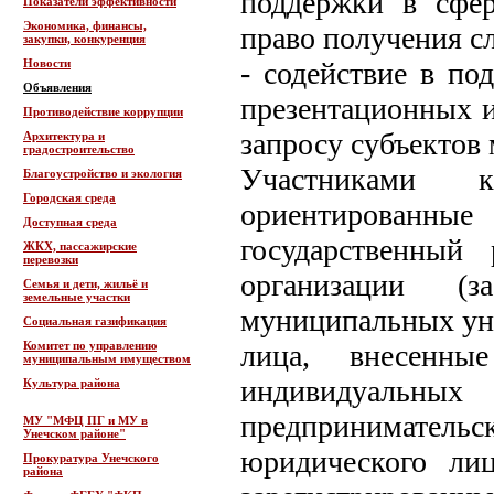
поддержки в сфер
Показатели эффективности
Экономика, финансы,
право получения с
закупки, конкуренция
Новости
- содействие в по
Объявления
презентационных и
Противодействие коррупции
запросу субъектов 
Архитектура и
градостроительство
Участниками 
Благоустройство и экология
Городская среда
ориентированны
Доступная среда
государственный
ЖКХ, пассажирские
перевозки
организации (
Семья и дети, жильё и
земельные участки
муниципальных уни
Социальная газификация
Комитет по управлению
лица, внесенны
муниципальным имуществом
индивидуальных
Культура района
предпринимател
МУ "МФЦ ПГ и МУ в
Унечском районе"
юридического лиц
Прокуратура Унечского
района