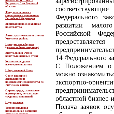
зарегистрирован
Филиал ФГБУ "ФКП
Росреестра" по Брянской
области
соответствующие
Фонд пенсионного и
Федерального за
социального страхования
Российской Федерации
развитии малог
Брянская природоохранная
прокуратура
Российской Феде
Антинаркотическая комиссия
Унечского района
предоставляет
Гражданская оборона
(чрезвычайные ситуации)
предпринимательст
Виртуальный учебно-
14 Федерального за
консультационный пункт
Комиссия по делам
С Положением о 
несовершеннолетних
Общественный Совет
можно ознакомитьс
Отдел надзорной
деятельности и
экспортно-ориент
профилактической работы по
Унечскому району
предпринимательст
Охрана труда, социальное
партнерство, легализация
областной бизнес-и
трудовых отношений
Оздоровление
Подача заявок осу
Территориальная
избирательная комиссия
Унечского района