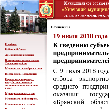
Объявления
19 июля 2018 года
К сведению субъек
О районе
Районный Совет
предприниматель
Администрация района
предпринимателей
Контрольно-счетная палата
Унечского района
Муниципальные образования
С 9 июля 2018 год
Нормативные документы
отбора экспортн
Оценка регулирующего
воздействия проектов
среднего предпри
муниципальных правовых
актов
оказания госуд
Муниципальные услуги
Муниципальный контроль
«Брянский област
Муниципальная служба