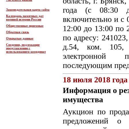
область, г. Брянск
года (с 08:30 
Законодательная карта сайта
Календарь памятных дат
включительно и с 0
военной истории России
Общественные приемные
12:00 до 13:00 по 
Обратная связь
по адресу: 241023,
Открытые данные
д.54, ком. 105,
Сведения, подлежащие
представлению с
использованием координат
электронной по
последующим пред
18 июля 2018 года
Информация о ре
имущества
Аукцион по прода
предложений о 