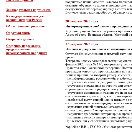
подсистеме национального каталога маркиро
остатков обувных товаров в подсистеме на
осуществляют их перемаркировку в соответст
Законодательная карта сайта
В случае, если участник оборота обувных тов
Календарь памятных дат
военной истории России
28 февраля 2023 года
Общественные приемные
Информационное сообщение о проведении 
Администрацией Унечского района принято п
Обратная связь
Адрес объекта: Брянская область, Унечский рай
Открытые данные
17 февраля 2023 года
Сведения, подлежащие
Изменен порядок выплаты компенсаций за и
представлению с
использованием координат
Остаться без компенсации за изъятый скот и
правил.
Теперь по новому законодательству нарушител
февраля 2023 года № 140, которые вступают в 
Правительство Российской Федерации Постано
продукции животного происхождения при ликв
В числе причин, по которым размер компенса
- неинформирование госветслужбы о заболева
- отсутствие на сельхозпредприятии зоны для
- отсутствие ограждения на территории сельх
- проведение сельхозпредприятием утилизаци
- отсутствие дезинфекции транспорта на въезд
- использование транспорта, в котором перев
- свободный выгул свиней или их контакт с 
- комплектование сельхозпредприятия животн
- кормление свиней пищевыми отходами;
- отказ предприятий от проведения противоэ
- нарушение требований ветеринарных правил
- нарушение сельхозпредприятиями требовани
При выявлении у собственника животных ряда
Корнейков В.Н. , ГБУ БО «Унечская райветста