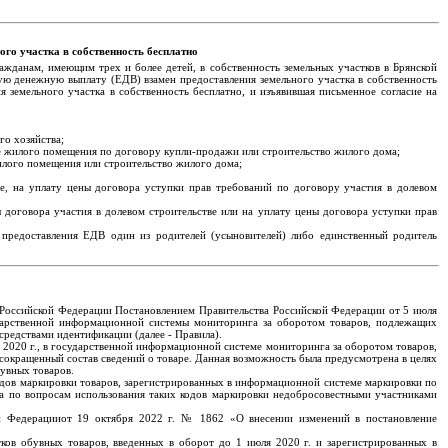
го участка в собственность бесплатно
ажданам, имеющим трех и более детей, в собственность земельных участков в Брянской
ую денежную выплату (ЕДВ) взамен предоставления земельного участка в собственность
я земельного участка в собственность бесплатно, и изъявившая письменное согласие на
го хозяйства;
ие жилого помещения по договору купли-продажи или строительство жилого дома;
илого помещения или строительство жилого дома;
е, на уплату цены договора уступки прав требований по договору участия в долевом
договора участия в долевом строительстве или на уплату цены договора уступки прав
я предоставления ЕДВ один из родителей (усыновителей) либо единственный родитель
 Российской Федерации Постановлением Правительства Российской Федерации от 5 июля
дарственной информационной системы мониторинга за оборотом товаров, подлежащих
редствами идентификации (далее - Правила).
 2020 г., в государственной информационной системе мониторинга за оборотом товаров,
сокращенный состав сведений о товаре. Данная возможность была предусмотрена в целях
увных товаров.
одов маркировки товаров, зарегистрированных в информационной системе маркировки по
а по вопросам использования таких кодов маркировки недобросовестными участниками
ой Федерацииот 19 октября 2022 г. № 1862 «О внесении изменений в постановление
ков обувных товаров, введенных в оборот до 1 июля 2020 г. и зарегистрированных в