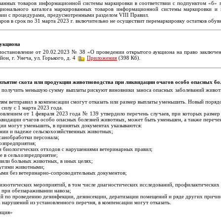
ванных товаров информационной системы маркировки в соответствии с подпунктом «б» п
ционального каталога маркированных товаров информационной системы маркировки и п
вии с процедурами, предусмотренными разделом VIII Правил.
аров в срок по 31 марта 2023 г. включительно не осуществит перемаркировку остатков обу
аукциона
остановление от 20.02.2023 № 38 «О проведении открытого аукциона на право заключе
он, г. Унеча, ул. Горького, д. 4
Приложения
(398 Кб).
зъятие скота или продукции животноводства при ликвидации очагов особо опасных б
ли получить меньшую сумму выплаты рискуют виновники заноса опасных заболеваний живот
ям ветправил в компенсации смогут отказать или размер выплаты уменьшить. Новый порядо
силу с 1 марта 2023 года.
влением от 1 февраля 2023 года № 139 утвердило перечень случаев, при которых размер 
идации очагов особо опасных болезней животных, может быть уменьшен, а также перечень
ции могут уменьшить, в принятых документах указываются:
нии и падеже сельскохозяйственных животных;
 санобработки персонала;
озпредприятия;
и биологических отходов с нарушениями ветеринарных правил;
е в сельхозпредприятие;
озили больных животных, в иных целях;
другими животными;
ыми без ветеринарно-сопроводительных документов;
пизоотических мероприятий, в том числе диагностических исследований, профилактических
 при обеззараживании навоза;
й по проведению дезинфекции, дезинсекции, дератизации помещений и ряде других причин
 нарушений из установленного перечня, в компенсации могут отказать.
нция»