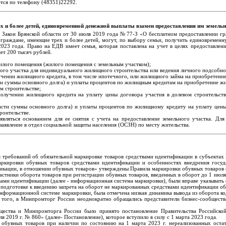
ется по телефону (48351)22292.
 и более детей, единовременной денежной выплаты взамен предоставления им земельно
в Закон Брянской области от 30 июля 2019 года №77-З «О бесплатном предоставлении гр
 граждане, имеющие трех и более детей, могут, по выбору семьи, получить единовременн
2023 года. Право на ЕДВ имеет семья, которая поставлена на учет в целях предоставлени
ет 200 тысяч рублей.
илого помещения (жилого помещения с земельным участком);
ного участка для индивидуального жилищного строительства или ведения личного подсобно
лучении жилищного кредита, в том числе ипотечного, или жилищного займа на приобретен
ти суммы основного долга) и уплаты процентов по жилищным кредитам на приобретение ж
м строительстве;
получении жилищного кредита на уплату цены договора участия в долевом строительств
асти суммы основного долга) и уплаты процентов по жилищному кредиту на уплату цены 
роительстве.
вляться основанием для ее снятия с учета на предоставление земельного участка. Дл
заявление в отдел социальной защиты населения (ОСЗН) по месту жительства.
 требований об обязательной маркировке товаров средствами идентификации в субъектах
ркировки обувных товаров средствами идентификации и особенностях внедрения госу
икации, в отношении обувных товаров» утверждены Правила маркировки обувных товаров с
астники оборота товаров при регистрации обувных товаров, введенных в оборот до 1 июля
ами идентификации (далее - информационная система маркировки), были вправе указывать 
 подготовке к введению запрета на оборот не маркированных средствами идентификации об
информационной системе маркировки, была отмечена низкая динамика вывода из оборота к
 того, в Минпромторг России неоднократно обращались представители бизнес-сообществ
бщества и Минпромторга России было принято постановление Правительства Российск
 2019 г. № 860» (далее- Постановление), которое вступило в силу с 1 марта 2023 года.
обувных товаров при наличии по состоянию на 1 марта 2023 г. нереализованных остат