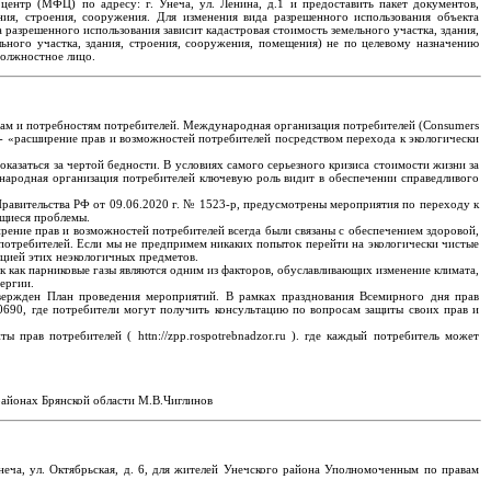
нтр (МФЦ) по адресу: г. Унеча, ул. Ленина, д.1 и предоставить пакет документов,
ния, строения, сооружения. Для изменения вида разрешенного использования объекта
разрешенного использования зависит кадастровая стоимость земельного участка, здания,
льного участка, здания, строения, сооружения, помещения) не по целевому назначению
должностное лицо.
вам и потребностям потребителей. Международная организация потребителей (Consumers
» - «расширение прав и возможностей потребителей посредством перехода к экологически
оказаться за чертой бедности. В условиях самого серьезного кризиса стоимости жизни за
ународная организация потребителей ключевую роль видит в обеспечении справедливого
Правительства РФ от 09.06.2020 г. № 1523-р, предусмотрены мероприятия по переходу к
ющиеся проблемы.
рение прав и возможностей потребителей всегда были связаны с обеспечением здоровой,
потребителей. Если мы не предпримем никаких попыток перейти на экологически чистые
ацией этих неэкологичных предметов.
к как парниковые газы являются одним из факторов, обуславливающих изменение климата,
нергии.
вержден План проведения мероприятий. В рамках празднования Всемирного дня прав
50690, где потребители могут получить консультацию по вопросам защиты своих прав и
прав потребителей ( httn://zpp.rospotrebnadzor.ru ). где каждый потребитель может
районах Брянской области М.В.Чиглинов
неча, ул. Октябрьская, д. 6, для жителей Унечского района Уполномоченным по правам