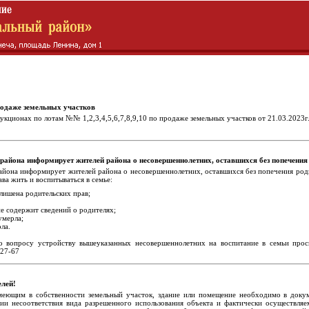
родаже земельных участков
аукционах по лотам №№ 1,2,3,4,5,6,7,8,9,10 по продаже земельных участков от 21.03.2023г
айона информирует жителей района о несовершеннолетних, оставшихся без попечения
йона информирует жителей района о несовершеннолетних, оставшихся без попечения роди
ва жить и воспитываться в семье:
 лишена родительских прав;
не содержит сведений о родителях;
умерла;
ла.
 вопросу устройству вышеуказанных несовершеннолетних на воспитание в семьи проси
-27-67
лей!
еющим в собственности земельный участок, здание или помещение необходимо в докуме
нии несоответствия вида разрешенного использования объекта и фактически осуществл