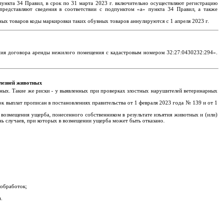
ункта 34 Правил, в срок по 31 марта 2023 г. включительно осуществляют регистрацию
редставляют сведения в соответствии с подпунктом «а» пункта 34 Правил, а также
вных товаров коды маркировки таких обувных товаров аннулируются с 1 апреля 2023 г.
ния договора аренды нежилого помещения с кадастровым номером 32:27:0430232:294».
олезней животных
ных. Такие же риски - у выявленных при проверках злостных нарушителей ветеринарных
к выплат прописан в постановлениях правительства от 1 февраля 2023 года № 139 и от 1
возмещения ущерба, понесенного собственником в результате изъятия животных и (или)
 случаев, при которых в возмещении ущерба может быть отказано.
 обработок;
.