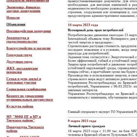
Показатели эффективности
правоустанавливающие документы. Для этог
необходимых для внесения изменений в разр
Экономика, финансы,
недвижимости необходимо руководствоваться п
закупки, конкуренция
строения, сооружения или помещения и, соо
предусмотрено административное наказание, 
Новости
Объявления
14 марта 2023 года
Всемирный день прав потребителей
Противодействие коррупции
Потребительское движение ежегодно 15 марта
Архитектура и
International) объявила тему Всемирного дня
градостроительство
чистой энергии и продукции».
Стремительно растущая стоимость продуктов п
Благоустройство и экология
последнее поколение и в условиях, когда эн
перехода для потребителей.
Городская среда
Заданная тема согласуется с Энергетической
более эффективной, гибкой и устойчивой энер
Доступная среда
Защита прав потребителей и движение потреб
устойчивой окружающей среды, справедливого
ЖКХ, пассажирские
товары сейчас, в кратчайшие сроки мы будем
перевозки
Производство и использование энергии, в сво
Семья и дети, жильё и
страны всего мира ведут активную деятельнос
земельные участки
Управлением Роспотребнадзора по Брянской
потребителей, Управлением с 06.03.2023г. п
Социальная газификация
законных интересов.
Управление Роспотребнадзора по Брянской о
Комитет по управлению
ознакомиться с памятками, обучающими видео
муниципальным имуществом
Культура района
Главный специалист-эксперт ТО Управления Р
МУ "МФЦ ПГ и МУ в
Унечском районе"
9 марта 2023 года
Личный прием граждан
Прокуратура Унечского
района
16 марта 2023 года с 11.00 час. на базе МБ
человека в Брянской области Тулуповым В.С. 