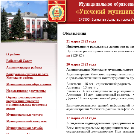
Объявления
21 марта 2023 года
Информация о результатах аукционов по п
Протоколы рассмотрения заявок на участие в 
О районе
шт
(129 Кб).
Районный Совет
20 марта 2023 года
Администрация района
Администрация Унечского муниципального р
Контрольно-счетная палата
Администрация Унечского муниципального ра
Унечского района
с целью обеспечения их конституционного пра
Анастасия - 16 лет - единственный родитель -
Муниципальные образования
Ангелина - 13 лет -/- ;
Нормативные документы
Евгения - 14 лет - свидетельство о рождении 
Александр -14 лет - единственный родитель - 
Оценка регулирующего
Дарья - 10 лет - единственный родитель - умер
воздействия проектов
муниципальных правовых
Заинтересовавшихся данной информацией по
актов
администрации Унечского района, телефон: 2
Муниципальные услуги
17 марта 2023 года
Муниципальный контроль
К сведению индивидуальных предпринимате
Муниципальная служба
Всем индивидуальным предпринимателям, им
осуществляемой деятельностью. При выявле