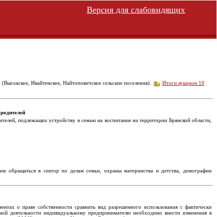
Версия для слабовидящих
. (Высокское, Ивайтенское, Найтоповичское сельские поселения).
Итоги аукцион 10
 родителей
телей, подлежащих устройству в семью на воспитание на территории Брянской области,
м обращаться в сектор по делам семьи, охраны материнства и детства, демографии
нтах о праве собственности сравнить вид разрешенного использования с фактически
яемой деятельности индивидуальному предпринимателю необходимо внести изменения в