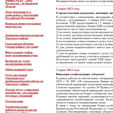
Филиал ФГБУ "ФКП
Предварительная запись на прием осуществля
Росреестра" по Брянской
области
6 марта 2023 года
Фонд пенсионного и
О предоставлении гражданам, имеющим трех
социального страхования
В соответствии с изменениями, внесенными 
Российской Федерации
области», вступившими с 1 января 2023 года
бесплатно. ЕДВ предоставляется с 1 января 
Брянская природоохранная
предоставление выплаты. Размер ЕДВ составля
прокуратура
Средства ее могут быть использованы на:
1) на оплату цены договора купли-продажи ж
Антинаркотическая комиссия
2) на оплату договора купли-продажи земель
Унечского района
3) на уплату первоначального взноса при по
4) на погашение суммы основного долга (час
Гражданская оборона
5) для уплаты цены договора участия в долево
(чрезвычайные ситуации)
6) для уплаты первоначального взноса при 
строительстве;
Виртуальный учебно-
7) для погашения суммы основного долга (ч
консультационный пункт
требований по договору участия в долевом ст
Получение многодетной семьей ЕДВ будет я
Комиссия по делам
(усыновитель) от имени семьи должен подать 
несовершеннолетних
Общественный Совет
3 марта 2023 года
Вниманию хозяйствующих субъектов!
Отдел надзорной
деятельности и
В рамках работы по обеспечению соблюдения
профилактической работы по
2019 г. № 860 «Об утверждении Правил ма
Унечскому району
обязательной маркировке средствами идентиф
Согласно подпункту «б» пункта 34 Правил уч
Охрана труда, социальное
подлежащих обязательной маркировке средств
партнерство, легализация
снижения нагрузки на бизнес-сообщество при
трудовых отношений
В рамках анализа сведений, содержащихся в 
сокращенному атрибутивному составу. Более
Оздоровление
оборота товаров в неправомерных целях.
В связи с этим, по инициативе бизнес-соо
Территориальная
Правительства Российской Федерации от 5 июля
избирательная комиссия
Согласно Постановлению участники оборота 
Унечского района