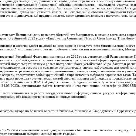
о индивидуальному предпринимателю необходимо обратиться в много-функциональный це
ешенное использование (назначение) объекта недвижимости - земельного участка, зда
равилами землепользования и застройки, в границах которого расположен объект. От вида 
тветственно, сумма начисляемого налога. За использование объекта недвижимости (земе
при этом индивидуальный предприниматель несет административную ответственность как 
 отмечает Всемирный день прав потребителей, чтобы привлечь внимание всего мира к пра
 прав потребителей 2023 года - «Empowering Consumers Through Clean Energy Transitions
итания и энергии влияет на людей во всем мире, в результате чего миллионы людей могут 
ергетический мир резко реагирует на проблемы с поставками и изменением климата, Межд
 стратегией Российской Федерации на период до 2035 года, утвержденной Распоряжением 
гетике, способной адекватно ответить на вызовы и угрозы в своей сфере и преодолеть име
ителей могут сыграть важную роль в построении более устойчивого мира. Защита и расши
 распределения ресурсов и созданием экономических систем, работающих для людей как 
 окружены загрязнением и токсинами, вызванными производством, использованием и утилиз
ю очередь, представляет собой крупнейший в мире источник выбросов парниковых газов. Та
ть в целях перехода к экологически чистой энергии, изменяя свой подход к производству э
 области совместно с ФБУЗ «Центр гигиены и эпидемиологии в Брянской области» ут
о 24.03.2023г. организована работа тематической «горячей линии» по телефону: 890035
бласти напоминает о работе государственного информационного ресурса в сфере защиты 
роликами, образцами претензионных и исковых заявлений.
оспотребнадзора по Брянской области в Унечском, Мглинском, Стародубском и Суражском 
УК «Унечская межпоселенческая централизованная библиотечная система» по адресу г. У
будет организован выездной личный прием граждан.